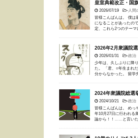
皇室典範改正・国
2026/07/19
-
人間
皆様こんばんは。 僕は
になることがあったので
定、これら2つのテーマに
2026年2月衆議
2026/01/31
-
政治
少年は、久しぶりに降り
た。 「君、○年生まれ
分からなかった。 留学先
2024年衆議院総
2024/10/21
-
政治
皆様こんばんは。 めっ
年10月27日に行われ
論から！！……と言いたい