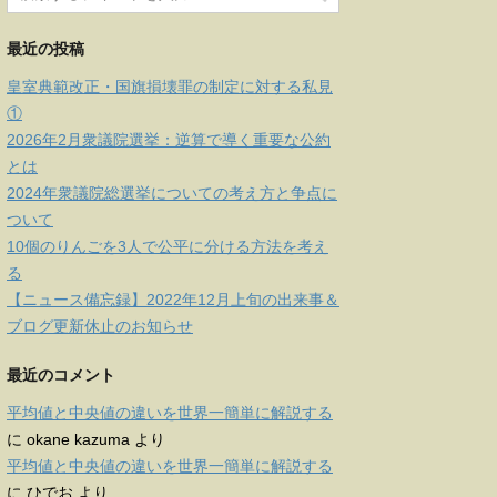
最近の投稿
皇室典範改正・国旗損壊罪の制定に対する私見
①
2026年2月衆議院選挙：逆算で導く重要な公約
とは
2024年衆議院総選挙についての考え方と争点に
ついて
10個のりんごを3人で公平に分ける方法を考え
る
【ニュース備忘録】2022年12月上旬の出来事＆
ブログ更新休止のお知らせ
最近のコメント
平均値と中央値の違いを世界一簡単に解説する
に
okane kazuma
より
平均値と中央値の違いを世界一簡単に解説する
に
ひでお
より