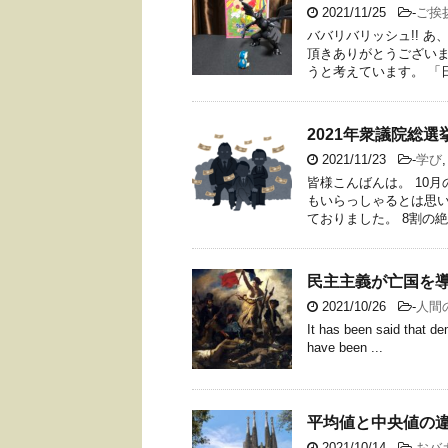
2021/11/25
-
ご挨
ババリバリッシュ!! 
頂きありがとうございま
うと考えています。 「日刊
2021年衆議院総
2021/11/23
-
学び
皆様こんばんは。 10
もいらっしゃるとは思い
ておりました。 8割の絶望
民主主義が亡国を
2021/10/26
-
人間
It has been said that de
have been ...
平均値と中央値の
2021/10/14
-
おバ