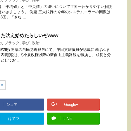
は「平均値」と「中央値」の違いについて世界一わかりやすい解説
はいきましょう。 例題 三大銀行の今年のシステムエラーの回数は
回」「さな ...
た吠え始めたらしいぞwww
カ
,
ブラック
,
学び
,
政治
1/9/29投開票の自民党総裁選にて、岸田文雄議員が総裁に選ばれま
信表明演説にて小泉政権以降の新自由主義路線を転換し、成長と分
してお ...
»
シェア
Google+
!
はてブ
LINE