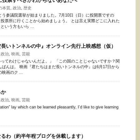
こに投票すべきかわからないあなたへ
の本質
,
政治
,
歴史
とう参議院選挙が始まりました。7月10日（日）に投開票ですの
投票所に行くことから始めましょう。 とは言え実際どこに入れた
いう方もいら ...
だ長いトンネルの中』オンライン先行上映感想（仮）
,
政治
,
映画
,
芸能
ってわけじゃないんだよ。」 「この国のことじゃないですか？関
んばんは。 映画『君たちはまだ長いトンネルの中』は6月17日から
画のク ...
るか
,
政治
,
映画
,
芸能
cation” lay which can be learned pleasantly, I’d like to give learning
なるわ（約半年程ブログを休載します）