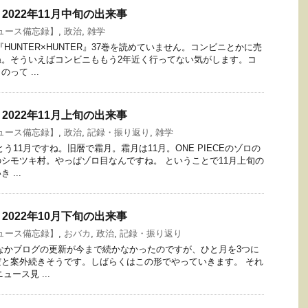
2022年11月中旬の出来事
ュース備忘録】
,
政治
,
雑学
HUNTER×HUNTER』37巻を読めていません。コンビニとかに売
ね。そういえばコンビニももう2年近く行ってない気がします。コ
って ...
2022年11月上旬の出来事
ュース備忘録】
,
政治
,
記録・振り返り
,
雑学
う11月ですね。旧暦で霜月。霜月は11月。ONE PIECEのゾロの
シモツキ村。やっぱゾロ目なんですね。 ということで11月上旬の
...
2022年10月下旬の出来事
ュース備忘録】
,
おバカ
,
政治
,
記録・振り返り
なかブログの更新が今まで続かなかったのですが、ひと月を3つに
と案外続きそうです。しばらくはこの形でやっていきます。 それ
ュース見 ...