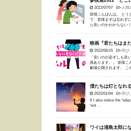
参院選2022 ど
2022/07/07
-
人間
皆様こんばんは。 とう
で、皆様まずは忘れずに
ら良いのかわからない！と
映画『君たちはま
2022/06/15
-
学び
「安いのが必ずしも良い
係あります。」 皆様こ
劇場公開されます。 この映
僕たちは灯となれ
2022/01/04
-
学び
If I also notice the “edu
“ent ...
ワイは浦島太郎に