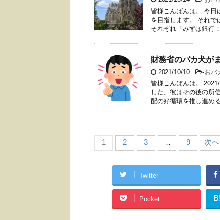
皆様こんばんは。 今日
を目指します。 それで
それぞれ「みずほ銀行：8
財務省のバカ犬がま
2021/10/10
-
おバ
皆様こんばんは。 202
した。彼はその後の所
配の好循環を推し進めると
1
2
3
…
9
次へ 
Twitter
B
Pocket