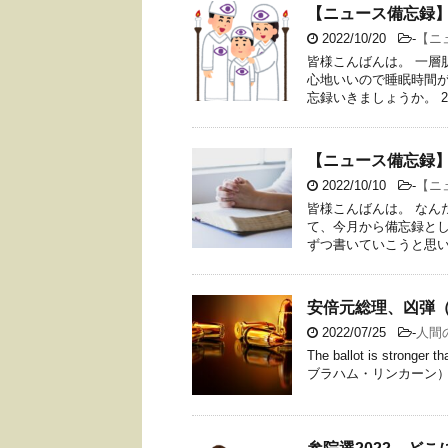
【ニュース備忘録】
2022/10/20
-
【ニ
皆様こんばんは。 一層
心地いいので睡眠時間が
忘録いきましょうか。 2022
【ニュース備忘録】
2022/10/10
-
【ニ
皆様こんばんは。 なん
て、今月から備忘録と
ずつ書いていこうと思いま
安倍元総理、凶弾
2022/07/25
-
人間
The ballot is stron
ブラハム・リンカーン） 皆