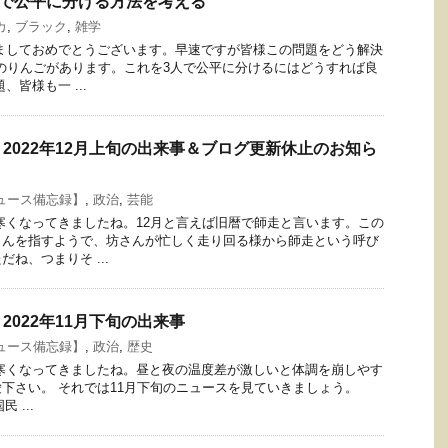
人で公平に分ける方法を考える
カ
,
ブラック
,
雑学
ましておめでとうございます。早速ですが皆様この問題をどう解決
個のりんごがあります。これを3人で公平に分けるにはどうすれば良
、皆様も一 ...
2022年12月上旬の出来事＆ブログ更新休止のお知ら
ュース備忘録】
,
政治
,
芸能
寒くなってきましたね。12月と言えば旧暦で師走と言います。この
さんを指すようで、坊さんが忙しく走り回る様から師走という呼び
ね、つまりそ ...
2022年11月下旬の出来事
ュース備忘録】
,
政治
,
歴史
寒くなってきましたね。昼と夜の温度差が激しいと体調を崩しやす
下さい。 それでは11月下旬のニュースを見ていきましょう。
民 ...