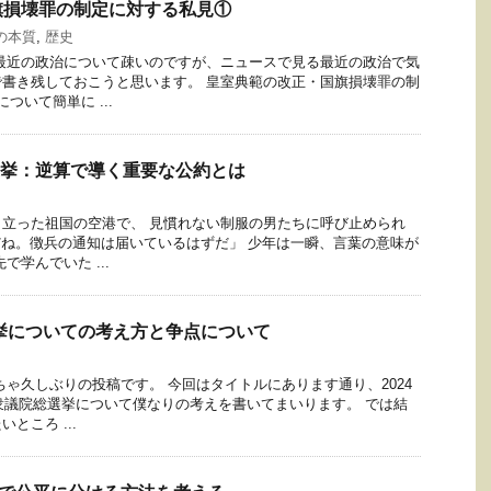
旗損壊罪の制定に対する私見①
の本質
,
歴史
最近の政治について疎いのですが、ニュースで見る最近の政治で気
書き残しておこうと思います。 皇室典範の改正・国旗損壊罪の制
ついて簡単に ...
院選挙：逆算で導く重要な公約とは
立った祖国の空港で、 見慣れない制服の男たちに呼び止められ
だね。徴兵の通知は届いているはずだ」 少年は一瞬、言葉の意味が
で学んでいた ...
選挙についての考え方と争点について
ちゃ久しぶりの投稿です。 今回はタイトルにあります通り、2024
る衆議院総選挙について僕なりの考えを書いてまいります。 では結
ところ ...