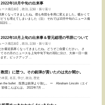
2022年10月中旬の出来事
ュース備忘録】
,
政治
,
記録・振り返り
肌寒くなってきましたね。僕も布団を冬用に変えました。暖かくて
どうも増えてしまいました（泣） それでは10月中旬のニュース備
/1 ...
2022年10月上旬の出来事＆菅元総理の弔辞について
ュース備忘録】
,
政治
,
記録・振り返り
だか最近肌寒くなってきましたね。どうぞご自愛ください。 さ
してその月のニュースを上旬中旬下旬の3回に分け、大体一日一個
す。ピックアップ ...
（教団）に堕つ。その銃弾が貫いたのは光か闇か。
の本質
,
名言
,
学び
,
政治
,
歴史
ger than the bullet . 投票は銃弾より強し。 ー Abraham Lincoln（エイ
様こんばんは。 2022年7月 ...