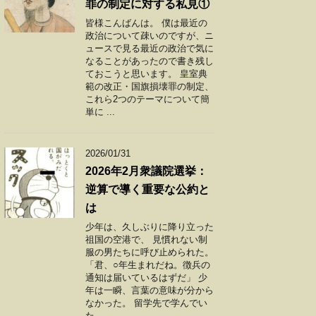
罪の制定に対する私見①
皆様こんばんは。 僕は最近の
政治について疎いのですが、ニ
ュースで見る最近の政治で気に
なることがあったので書き残し
ておこうと思います。 皇室典
範の改正・国旗損壊罪の制定、
これら2つのテーマについて簡
単に ...
2026/01/31
2026年2月衆議院選挙：
逆算で導く重要な公約と
は
少年は、久しぶりに降り立った
祖国の空港で、 見慣れない制
服の男たちに呼び止められた。
「君、○年生まれだね。徴兵の
通知は届いているはずだ」 少
年は一瞬、言葉の意味が分から
なかった。 留学先で学んでい
た ...