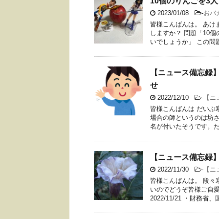
10個のりんごを3
2023/01/08
-
おバ
皆様こんばんは。 あけ
しますか？ 問題「10
いでしょうか」 この問題
【ニュース備忘録】
せ
2022/12/10
-
【ニ
皆様こんばんは だいぶ
場合の師というのは坊
名が付いたそうです。ただ
【ニュース備忘録】
2022/11/30
-
【ニ
皆様こんばんは。 段々
いのでどうぞ皆様ご自愛
2022/11/21 ・財務省、国