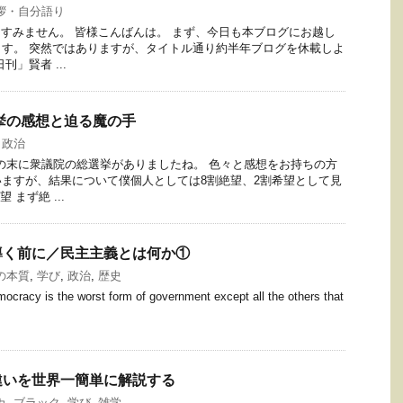
拶・自分語り
あ、すみません。 皆様こんばんは。 まず、今日も本ブログにお越し
す。 突然ではありますが、タイトル通り約半年ブログを休載しよ
」賢者 ...
選挙の感想と迫る魔の手
,
政治
月の末に衆議院の総選挙がありましたね。 色々と感想をお持ちの方
ますが、結果について僕個人としては8割絶望、2割希望として見
 まず絶 ...
導く前に／民主主義とは何か①
の本質
,
学び
,
政治
,
歴史
mocracy is the worst form of government except all the others that
違いを世界一簡単に解説する
カ
,
ブラック
,
学び
,
雑学