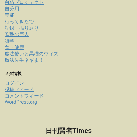
白猫プロジェクト
自分用
芸能
行ってきたで
記録・振り返り
進撃の巨人
雑学
食・健康
魔法使いと黒猫のウィズ
魔法先生ネギま！
メタ情報
ログイン
投稿フィード
コメントフィード
WordPress.org
日刊賢者Times