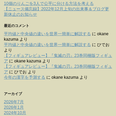
10個のりんごを3人で公平に分ける方法を考える
【ニュース備忘録】2022年12月上旬の出来事＆ブログ更
新休止のお知らせ
最近のコメント
平均値と中央値の違いを世界一簡単に解説する
に
okane
kazuma
より
平均値と中央値の違いを世界一簡単に解説する
に
ひでお
より
【フィギュアレビュー】『鬼滅の刃』23巻同梱版フィギュ
ア
に
okane kazuma
より
【フィギュアレビュー】『鬼滅の刃』23巻同梱版フィギュ
ア
に
ひでお
より
今年の漢字を予測する
に
okane kazuma
より
アーカイブ
2026年7月
2026年1月
2024年10月