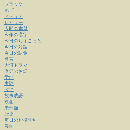
ブラック
ホビー
メディア
レビュー
人間の本質
今年の漢字
今日のちょこっと
今日の対話
今日の語彙
名言
大河ドラマ
季節のお話
学び
実験
政治
故事成語
映画
未分類
歴史
毎日のお役立ち
漫画