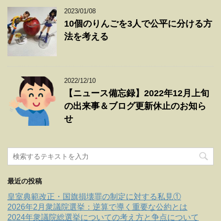
2023/01/08
10個のりんごを3人で公平に分ける方
法を考える
2022/12/10
【ニュース備忘録】2022年12月上旬
の出来事＆ブログ更新休止のお知ら
せ
最近の投稿
皇室典範改正・国旗損壊罪の制定に対する私見①
2026年2月衆議院選挙：逆算で導く重要な公約とは
2024年衆議院総選挙についての考え方と争点について