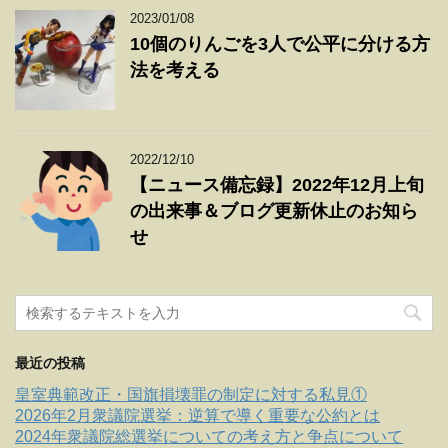
2023/01/08
10個のりんごを3人で公平に分ける方
法を考える
2022/12/10
【ニュース備忘録】2022年12月上旬
の出来事＆ブログ更新休止のお知ら
せ
最近の投稿
皇室典範改正・国旗損壊罪の制定に対する私見①
2026年2月衆議院選挙：逆算で導く重要な公約とは
2024年衆議院総選挙についての考え方と争点について