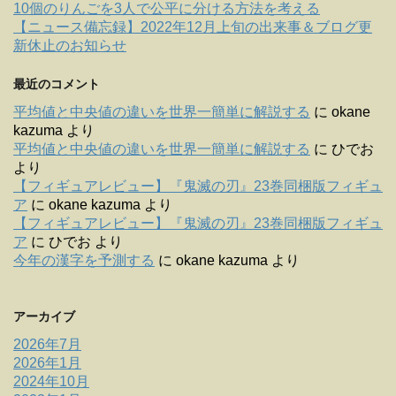
10個のりんごを3人で公平に分ける方法を考える
【ニュース備忘録】2022年12月上旬の出来事＆ブログ更
新休止のお知らせ
最近のコメント
平均値と中央値の違いを世界一簡単に解説する
に
okane
kazuma
より
平均値と中央値の違いを世界一簡単に解説する
に
ひでお
より
【フィギュアレビュー】『鬼滅の刃』23巻同梱版フィギュ
ア
に
okane kazuma
より
【フィギュアレビュー】『鬼滅の刃』23巻同梱版フィギュ
ア
に
ひでお
より
今年の漢字を予測する
に
okane kazuma
より
アーカイブ
2026年7月
2026年1月
2024年10月