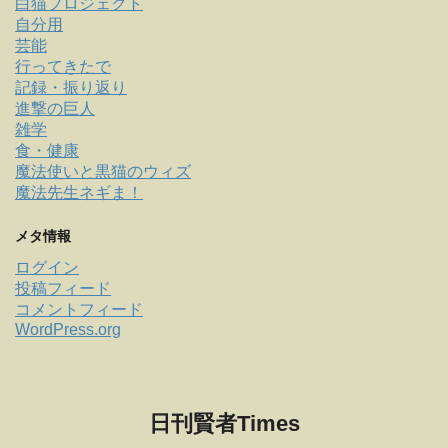
白猫プロジェクト
自分用
芸能
行ってきたで
記録・振り返り
進撃の巨人
雑学
食・健康
魔法使いと黒猫のウィズ
魔法先生ネギま！
メタ情報
ログイン
投稿フィード
コメントフィード
WordPress.org
日刊賢者Times