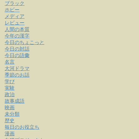
ブラック
ホビー
メディア
レビュー
人間の本質
今年の漢字
今日のちょこっと
今日の対話
今日の語彙
名言
大河ドラマ
季節のお話
学び
実験
政治
故事成語
映画
未分類
歴史
毎日のお役立ち
漫画