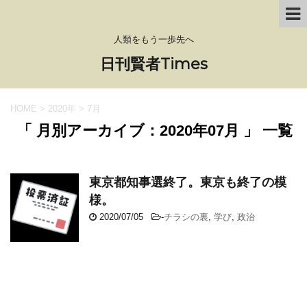
人類をもう一歩先へ
日刊賢者Times
HOME
>
2020年
>
7月
「 月別アーカイブ：2020年07月 」 一覧
東京都知事選終了。東京も終了の模
様。
2020/07/05
-
チラシの裏
,
学び
,
政治