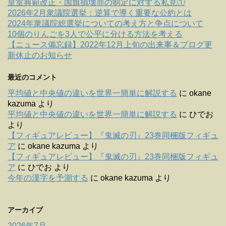
皇室典範改正・国旗損壊罪の制定に対する私見①
2026年2月衆議院選挙：逆算で導く重要な公約とは
2024年衆議院総選挙についての考え方と争点について
10個のりんごを3人で公平に分ける方法を考える
【ニュース備忘録】2022年12月上旬の出来事＆ブログ更
新休止のお知らせ
最近のコメント
平均値と中央値の違いを世界一簡単に解説する
に
okane
kazuma
より
平均値と中央値の違いを世界一簡単に解説する
に
ひでお
より
【フィギュアレビュー】『鬼滅の刃』23巻同梱版フィギュ
ア
に
okane kazuma
より
【フィギュアレビュー】『鬼滅の刃』23巻同梱版フィギュ
ア
に
ひでお
より
今年の漢字を予測する
に
okane kazuma
より
アーカイブ
2026年7月