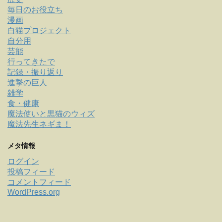
毎日のお役立ち
漫画
白猫プロジェクト
自分用
芸能
行ってきたで
記録・振り返り
進撃の巨人
雑学
食・健康
魔法使いと黒猫のウィズ
魔法先生ネギま！
メタ情報
ログイン
投稿フィード
コメントフィード
WordPress.org