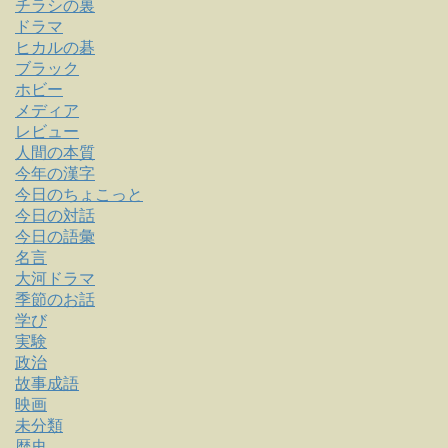
チラシの裏
ドラマ
ヒカルの碁
ブラック
ホビー
メディア
レビュー
人間の本質
今年の漢字
今日のちょこっと
今日の対話
今日の語彙
名言
大河ドラマ
季節のお話
学び
実験
政治
故事成語
映画
未分類
歴史