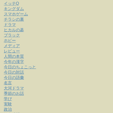
イッテQ
キングダム
スマホゲーム
チラシの裏
ドラマ
ヒカルの碁
ブラック
ホビー
メディア
レビュー
人間の本質
今年の漢字
今日のちょこっと
今日の対話
今日の語彙
名言
大河ドラマ
季節のお話
学び
実験
政治