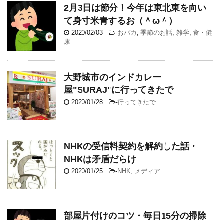
2月3日は節分！今年は東北東を向い
て身寸米青するお（＾ω＾）
2020/02/03
-
おバカ
,
季節のお話
,
雑学
,
食・健
康
大野城市のインドカレー
屋"SURAJ"に行ってきたで
2020/01/28
-
行ってきたで
NHKの受信料契約を解約した話・
NHKは矛盾だらけ
2020/01/25
-
NHK
,
メディア
部屋片付けのコツ・毎日15分の掃除