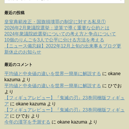
最近の投稿
皇室典範改正・国旗損壊罪の制定に対する私見①
2026年2月衆議院選挙：逆算で導く重要な公約とは
2024年衆議院総選挙についての考え方と争点について
10個のりんごを3人で公平に分ける方法を考える
【ニュース備忘録】2022年12月上旬の出来事＆ブログ更
新休止のお知らせ
最近のコメント
平均値と中央値の違いを世界一簡単に解説する
に
okane
kazuma
より
平均値と中央値の違いを世界一簡単に解説する
に
ひでお
より
【フィギュアレビュー】『鬼滅の刃』23巻同梱版フィギュ
ア
に
okane kazuma
より
【フィギュアレビュー】『鬼滅の刃』23巻同梱版フィギュ
ア
に
ひでお
より
今年の漢字を予測する
に
okane kazuma
より