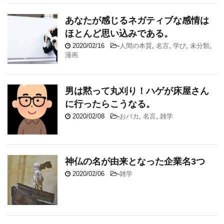
あなたが感じるネガティブな感情は
ほとんど思い込みである。
2020/02/16
-
人間の本質
,
名言
,
学び
,
未分類
,
漫画
男は黙って丸刈り！ハゲが床屋さん
に行ったらこうなる。
2020/02/08
-
おバカ
,
名言
,
雑学
神仏の名が由来となった企業名3つ
2020/02/06
-
雑学