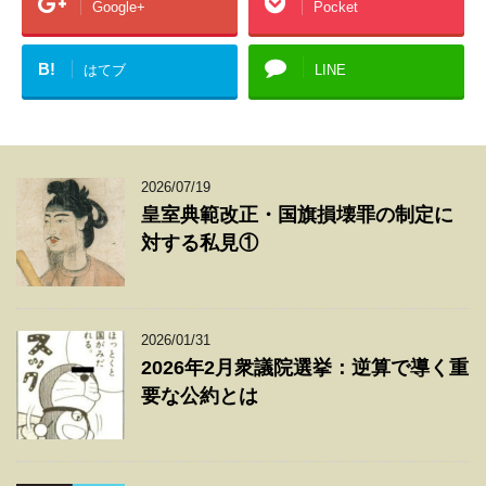
Google+
Pocket
B!
はてブ
LINE
2026/07/19
皇室典範改正・国旗損壊罪の制定に
対する私見①
2026/01/31
2026年2月衆議院選挙：逆算で導く重
要な公約とは