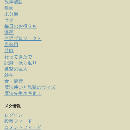
故事成語
映画
未分類
歴史
毎日のお役立ち
漫画
白猫プロジェクト
自分用
芸能
行ってきたで
記録・振り返り
進撃の巨人
雑学
食・健康
魔法使いと黒猫のウィズ
魔法先生ネギま！
メタ情報
ログイン
投稿フィード
コメントフィード