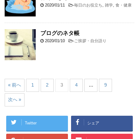
2020/01/11
-
毎日のお役立ち
,
雑学
,
食・健康
ブログのネタ帳
2020/01/10
-
ご挨拶・自分語り
« 前へ
1
2
3
4
…
9
次へ »
Twitter
シェア