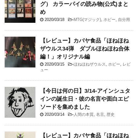
グ） カラーパイの読み物(公式)まと
め
2020/03/18
-
MTG(マジック)
,
ホビー
,
自分用
【レビュー】カバヤ食品「ほねほね
ザウルス34弾 ダブルほねほね合体
編！」オリジナル編
2020/03/15
-
ほねほねザウルス
,
ホビー
,
レビ
ュー
【今日は何の日】3/14-アインシュタ
インの誕生日・彼の名言や面白エピ
ソードを集めました
2020/03/14
-
人間の本質
,
名言
,
歴史
【レビュー】カバヤ食品「ほねほね