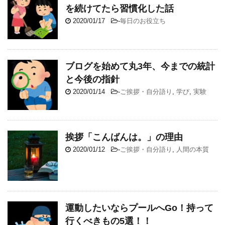
を続けてたら習慣化した話
2020/01/17
-
毎日のお役立ち
ブログを始めて丸3年、今までの統計
と今後の指針
2020/01/14
-
ご挨拶・自分語り
,
学び
,
実験
挨拶「こんばんは。」の理由
2020/01/12
-
ご挨拶・自分語り
,
人間の本質
運動したいならプールへGo！持って
行くべきもの5選！！