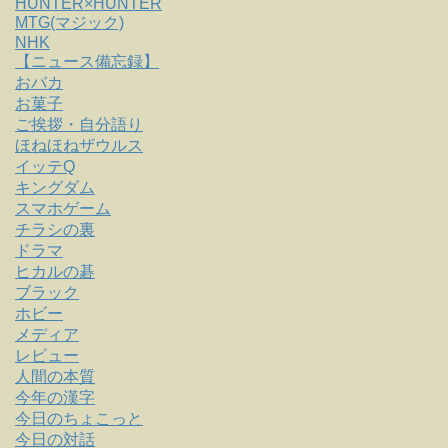
HUNTER×HUNTER
MTG(マジック)
NHK
【ニュース備忘録】
おバカ
お菓子
ご挨拶・自分語り
ほねほねザウルス
イッテQ
キングダム
スマホゲーム
チラシの裏
ドラマ
ヒカルの碁
ブラック
ホビー
メディア
レビュー
人間の本質
今年の漢字
今日のちょこっと
今日の対話