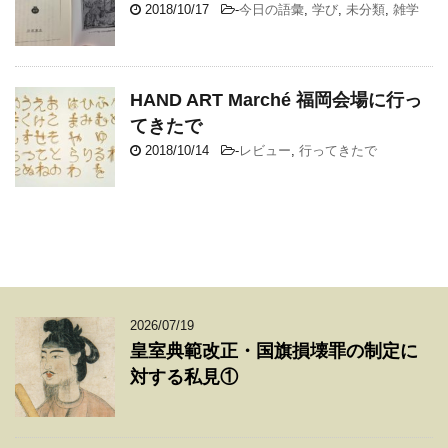
2018/10/17
-
今日の語彙
,
学び
,
未分類
,
雑学
HAND ART Marché 福岡会場に行っ
てきたで
2018/10/14
-
レビュー
,
行ってきたで
2026/07/19
皇室典範改正・国旗損壊罪の制定に
対する私見①