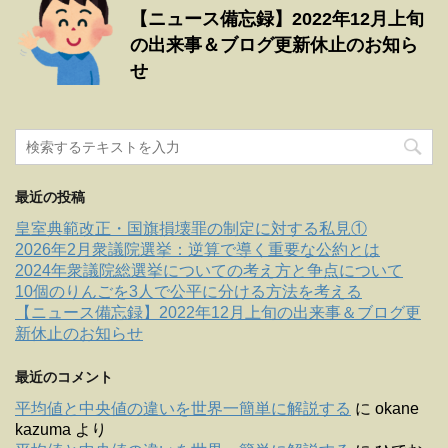
【ニュース備忘録】2022年12月上旬
の出来事＆ブログ更新休止のお知ら
せ
最近の投稿
皇室典範改正・国旗損壊罪の制定に対する私見①
2026年2月衆議院選挙：逆算で導く重要な公約とは
2024年衆議院総選挙についての考え方と争点について
10個のりんごを3人で公平に分ける方法を考える
【ニュース備忘録】2022年12月上旬の出来事＆ブログ更
新休止のお知らせ
最近のコメント
平均値と中央値の違いを世界一簡単に解説する
に
okane
kazuma
より