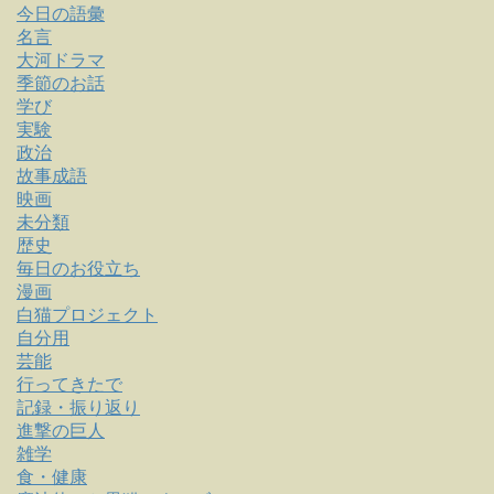
今日の語彙
名言
大河ドラマ
季節のお話
学び
実験
政治
故事成語
映画
未分類
歴史
毎日のお役立ち
漫画
白猫プロジェクト
自分用
芸能
行ってきたで
記録・振り返り
進撃の巨人
雑学
食・健康