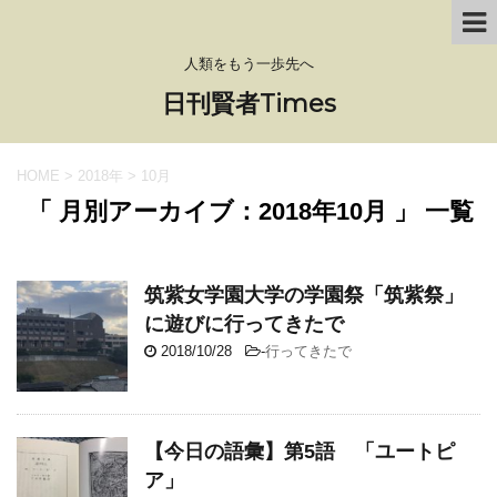
人類をもう一歩先へ
日刊賢者Times
HOME
>
2018年
>
10月
「 月別アーカイブ：2018年10月 」 一覧
筑紫女学園大学の学園祭「筑紫祭」
に遊びに行ってきたで
2018/10/28
-
行ってきたで
【今日の語彙】第5語 「ユートピ
ア」