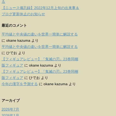
る
【ニュース備忘録】2022年12月上旬の出来事＆
ブログ更新休止のお知らせ
最近のコメント
平均値と中央値の違いを世界一簡単に解説する
に
okane kazuma
より
平均値と中央値の違いを世界一簡単に解説する
に
ひでお
より
【フィギュアレビュー】『鬼滅の刃』23巻同梱
版フィギュア
に
okane kazuma
より
【フィギュアレビュー】『鬼滅の刃』23巻同梱
版フィギュア
に
ひでお
より
今年の漢字を予測する
に
okane kazuma
より
アーカイブ
2026年7月
2026年1月