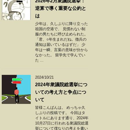
2026年2月衆議院選挙：
逆算で導く重要な公約と
は
少年は、久しぶりに降り立った
祖国の空港で、 見慣れない制
服の男たちに呼び止められた。
「君、○年生まれだね。徴兵の
通知は届いているはずだ」 少
年は一瞬、言葉の意味が分から
なかった。 留学先で学んでい
た ...
2024/10/21
2024年衆議院総選挙につ
いての考え方と争点につ
いて
皆様こんばんは。 めっちゃ久
しぶりの投稿です。 今回はタ
イトルにあります通り、2024年
10月27日に行われる衆議院総選
挙について僕なりの考えを書い