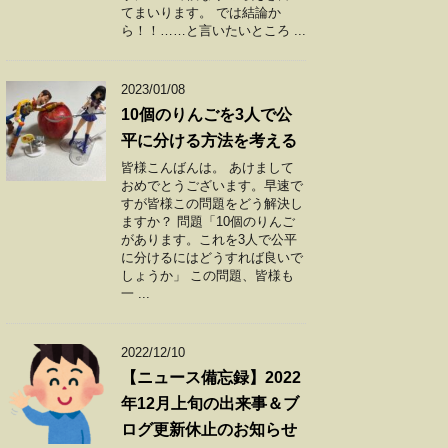
てまいります。 では結論か
ら！！……と言いたいところ ...
2023/01/08
10個のりんごを3人で公
平に分ける方法を考える
皆様こんばんは。 あけまして
おめでとうございます。早速で
すが皆様この問題をどう解決し
ますか？ 問題「10個のりんご
があります。これを3人で公平
に分けるにはどうすれば良いで
しょうか」 この問題、皆様も
一 ...
2022/12/10
【ニュース備忘録】2022
年12月上旬の出来事＆ブ
ログ更新休止のお知らせ