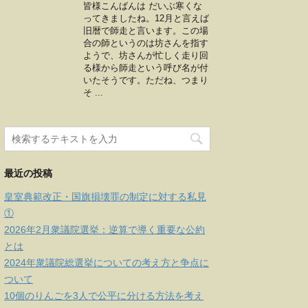
皆様こんばんは だいぶ寒くな
ってきましたね。12月と言えば
旧暦で師走と言います。この場
合の師というのは坊さんを指す
ようで、坊さんが忙しく走り回
る様から師走という呼び名が付
いたそうです。ただね、つまり
そ ...
最近の投稿
皇室典範改正・国旗損壊罪の制定に対する私見
①
2026年2月衆議院選挙：逆算で導く重要な公約
とは
2024年衆議院総選挙についての考え方と争点に
ついて
10個のりんごを3人で公平に分ける方法を考え