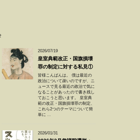
せ
2026/07/19
皇室典範改正・国旗損壊
罪の制定に対する私見①
皆様こんばんは。 僕は最近の
政治について疎いのですが、ニ
ュースで見る最近の政治で気に
なることがあったので書き残し
ておこうと思います。 皇室典
範の改正・国旗損壊罪の制定、
これら2つのテーマについて簡
単に ...
2026/01/31