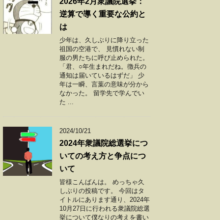
2026年2月衆議院選挙：
逆算で導く重要な公約と
は
少年は、久しぶりに降り立った
祖国の空港で、 見慣れない制
服の男たちに呼び止められた。
「君、○年生まれだね。徴兵の
通知は届いているはずだ」 少
年は一瞬、言葉の意味が分から
なかった。 留学先で学んでい
た ...
2024/10/21
2024年衆議院総選挙につ
いての考え方と争点につ
いて
皆様こんばんは。 めっちゃ久
しぶりの投稿です。 今回はタ
イトルにあります通り、2024年
10月27日に行われる衆議院総選
挙について僕なりの考えを書い