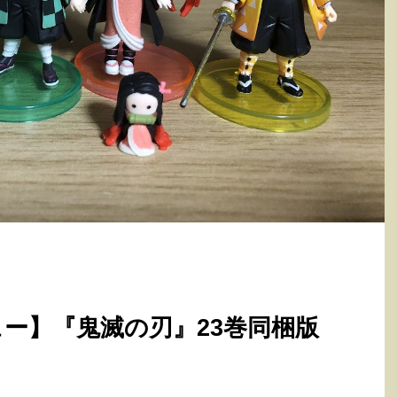
ー】『鬼滅の刃』23巻同梱版