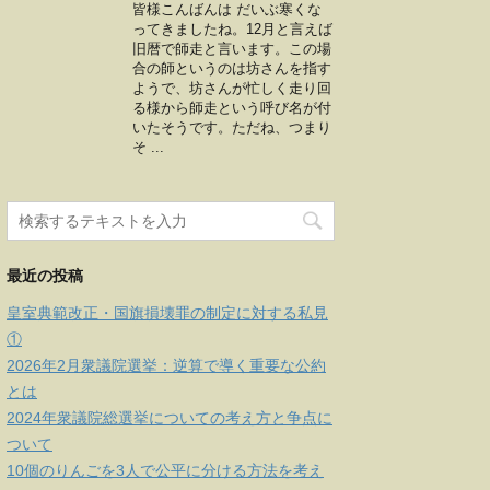
皆様こんばんは だいぶ寒くな
ってきましたね。12月と言えば
旧暦で師走と言います。この場
合の師というのは坊さんを指す
ようで、坊さんが忙しく走り回
る様から師走という呼び名が付
いたそうです。ただね、つまり
そ ...
最近の投稿
皇室典範改正・国旗損壊罪の制定に対する私見
①
2026年2月衆議院選挙：逆算で導く重要な公約
とは
2024年衆議院総選挙についての考え方と争点に
ついて
10個のりんごを3人で公平に分ける方法を考え