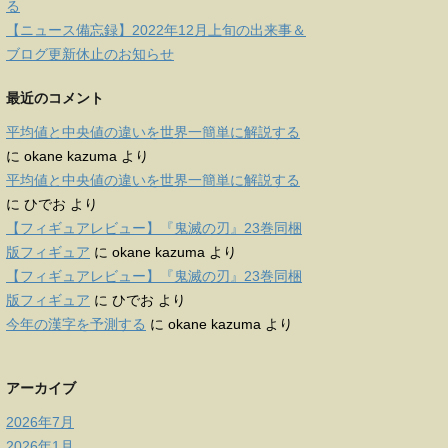
る
【ニュース備忘録】2022年12月上旬の出来事＆
ブログ更新休止のお知らせ
最近のコメント
平均値と中央値の違いを世界一簡単に解説する
に
okane kazuma
より
平均値と中央値の違いを世界一簡単に解説する
に
ひでお
より
【フィギュアレビュー】『鬼滅の刃』23巻同梱
版フィギュア
に
okane kazuma
より
【フィギュアレビュー】『鬼滅の刃』23巻同梱
版フィギュア
に
ひでお
より
今年の漢字を予測する
に
okane kazuma
より
アーカイブ
2026年7月
2026年1月