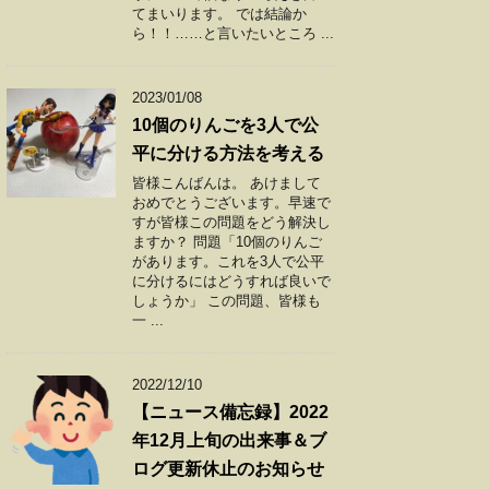
てまいります。 では結論か
ら！！……と言いたいところ ...
2023/01/08
10個のりんごを3人で公
平に分ける方法を考える
皆様こんばんは。 あけまして
おめでとうございます。早速で
すが皆様この問題をどう解決し
ますか？ 問題「10個のりんご
があります。これを3人で公平
に分けるにはどうすれば良いで
しょうか」 この問題、皆様も
一 ...
2022/12/10
【ニュース備忘録】2022
年12月上旬の出来事＆ブ
ログ更新休止のお知らせ