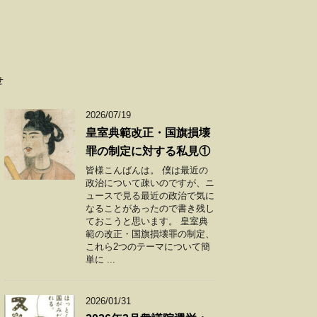
せ
2026/07/19
皇室典範改正・国旗損壊
罪の制定に対する私見①
皆様こんばんは。 僕は最近の
政治について疎いのですが、ニ
ュースで見る最近の政治で気に
なることがあったので書き残し
ておこうと思います。 皇室典
範の改正・国旗損壊罪の制定、
これら2つのテーマについて簡
単に ...
2026/01/31