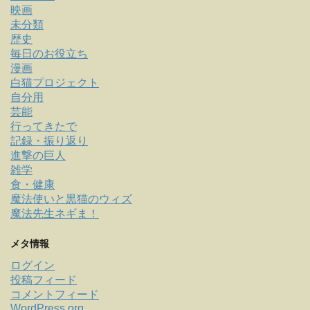
映画
未分類
歴史
毎日のお役立ち
漫画
白猫プロジェクト
自分用
芸能
行ってきたで
記録・振り返り
進撃の巨人
雑学
食・健康
魔法使いと黒猫のウィズ
魔法先生ネギま！
メタ情報
ログイン
投稿フィード
コメントフィード
WordPress.org