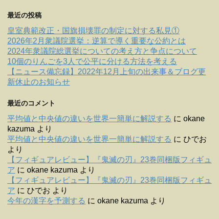
最近の投稿
皇室典範改正・国旗損壊罪の制定に対する私見①
2026年2月衆議院選挙：逆算で導く重要な公約とは
2024年衆議院総選挙についての考え方と争点について
10個のりんごを3人で公平に分ける方法を考える
【ニュース備忘録】2022年12月上旬の出来事＆ブログ更
新休止のお知らせ
最近のコメント
平均値と中央値の違いを世界一簡単に解説する
に
okane
kazuma
より
平均値と中央値の違いを世界一簡単に解説する
に
ひでお
より
【フィギュアレビュー】『鬼滅の刃』23巻同梱版フィギュ
ア
に
okane kazuma
より
【フィギュアレビュー】『鬼滅の刃』23巻同梱版フィギュ
ア
に
ひでお
より
今年の漢字を予測する
に
okane kazuma
より