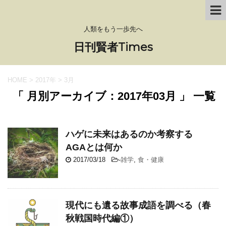
人類をもう一歩先へ
日刊賢者Times
HOME
>
2017年
>
3月
「 月別アーカイブ：2017年03月 」 一覧
ハゲに未来はあるのか考察する
AGAとは何か
2017/03/18
-
雑学
,
食・健康
現代にも遺る故事成語を調べる（春
秋戦国時代編①）