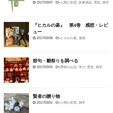
2017/03/07
-
人間の本質
,
故事成語
,
歴史
,
雑学
『ヒカルの碁』 第4巻 感想・レビ
ュー
2017/03/06
-
ヒカルの碁
,
漫画
節句・雛祭りを調べる
2017/03/03
-
季節のお話
,
学び
,
歴史
,
雑学
賢者の贈り物
2017/03/01
-
人間の本質
,
雑学