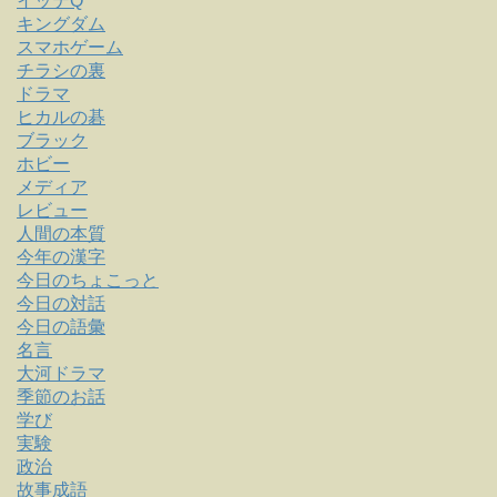
イッテQ
キングダム
スマホゲーム
チラシの裏
ドラマ
ヒカルの碁
ブラック
ホビー
メディア
レビュー
人間の本質
今年の漢字
今日のちょこっと
今日の対話
今日の語彙
名言
大河ドラマ
季節のお話
学び
実験
政治
故事成語