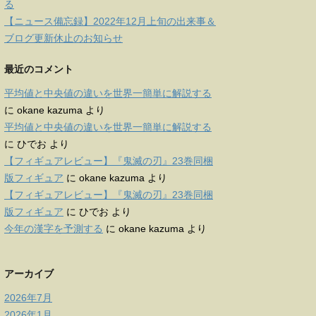
る
【ニュース備忘録】2022年12月上旬の出来事＆
ブログ更新休止のお知らせ
最近のコメント
平均値と中央値の違いを世界一簡単に解説する
に
okane kazuma
より
平均値と中央値の違いを世界一簡単に解説する
に
ひでお
より
【フィギュアレビュー】『鬼滅の刃』23巻同梱
版フィギュア
に
okane kazuma
より
【フィギュアレビュー】『鬼滅の刃』23巻同梱
版フィギュア
に
ひでお
より
今年の漢字を予測する
に
okane kazuma
より
アーカイブ
2026年7月
2026年1月