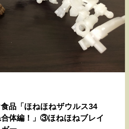
食品「ほねほねザウルス34
ね合体編！」③ほねほねブレイ