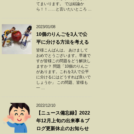
てまいります。 では結論か
ら！！……と言いたいところ ...
2023/01/08
10個のりんごを3人で公
平に分ける方法を考える
皆様こんばんは。 あけまして
おめでとうございます。早速で
すが皆様この問題をどう解決し
ますか？ 問題「10個のりんご
があります。これを3人で公平
に分けるにはどうすれば良いで
しょうか」 この問題、皆様も
一 ...
2022/12/10
【ニュース備忘録】2022
年12月上旬の出来事＆ブ
ログ更新休止のお知らせ