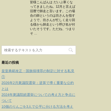
皆様こんばんは だいぶ寒くな
ってきましたね。12月と言えば
旧暦で師走と言います。この場
合の師というのは坊さんを指す
ようで、坊さんが忙しく走り回
る様から師走という呼び名が付
いたそうです。ただね、つまり
そ ...
最近の投稿
皇室典範改正・国旗損壊罪の制定に対する私見
①
2026年2月衆議院選挙：逆算で導く重要な公約
とは
2024年衆議院総選挙についての考え方と争点に
ついて
10個のりんごを3人で公平に分ける方法を考え