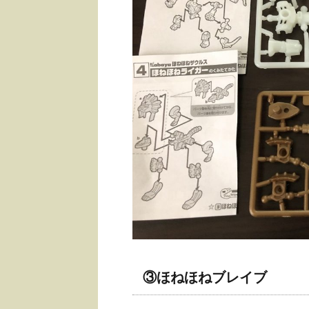
③ほねほねブレイブ