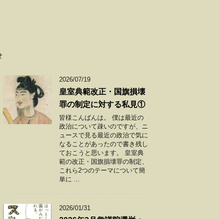
せ
2026/07/19
皇室典範改正・国旗損壊
罪の制定に対する私見①
皆様こんばんは。 僕は最近の
政治について疎いのですが、ニ
ュースで見る最近の政治で気に
なることがあったので書き残し
ておこうと思います。 皇室典
範の改正・国旗損壊罪の制定、
これら2つのテーマについて簡
単に ...
2026/01/31