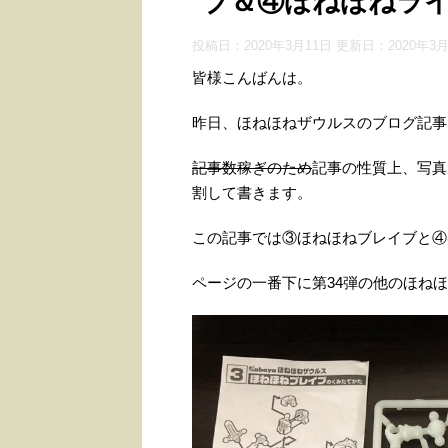
ブ＆④ほねほねラ
投稿日：2020年3月11日 更新日：
2020年3
皆様こんばんは。
昨日、ほねほねザウルスのブログ記事
記事数稼ぎのため
記事の性質上、写真
割して書きます。
この記事では③ほねほねブレイブと④
ページの一番下に第34弾の他のほね