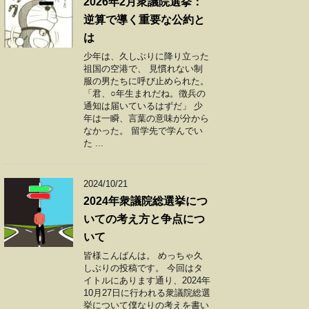
2026年2月衆議院選挙：
逆算で導く重要な公約と
は
少年は、久しぶりに降り立った
祖国の空港で、 見慣れない制
服の男たちに呼び止められた。
「君、○年生まれだね。徴兵の
通知は届いているはずだ」 少
年は一瞬、言葉の意味が分から
なかった。 留学先で学んでい
た ...
2024/10/21
2024年衆議院総選挙につ
いての考え方と争点につ
いて
皆様こんばんは。 めっちゃ久
しぶりの投稿です。 今回はタ
イトルにあります通り、2024年
10月27日に行われる衆議院総選
挙について僕なりの考えを書い