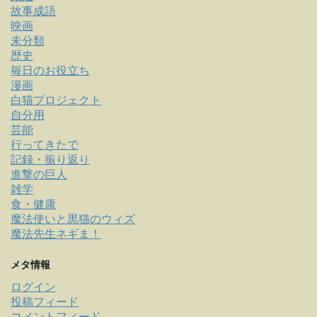
故事成語
映画
未分類
歴史
毎日のお役立ち
漫画
白猫プロジェクト
自分用
芸能
行ってきたで
記録・振り返り
進撃の巨人
雑学
食・健康
魔法使いと黒猫のウィズ
魔法先生ネギま！
メタ情報
ログイン
投稿フィード
コメントフィード