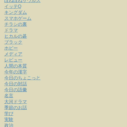
ほねほねザウルス
イッテQ
キングダム
スマホゲーム
チラシの裏
ドラマ
ヒカルの碁
ブラック
ホビー
メディア
レビュー
人間の本質
今年の漢字
今日のちょこっと
今日の対話
今日の語彙
名言
大河ドラマ
季節のお話
学び
実験
政治