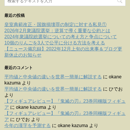
最近の投稿
皇室典範改正・国旗損壊罪の制定に対する私見①
2026年2月衆議院選挙：逆算で導く重要な公約とは
2024年衆議院総選挙についての考え方と争点について
10個のりんごを3人で公平に分ける方法を考える
【ニュース備忘録】2022年12月上旬の出来事＆ブログ更
新休止のお知らせ
最近のコメント
平均値と中央値の違いを世界一簡単に解説する
に
okane
kazuma
より
平均値と中央値の違いを世界一簡単に解説する
に
ひでお
より
【フィギュアレビュー】『鬼滅の刃』23巻同梱版フィギュ
ア
に
okane kazuma
より
【フィギュアレビュー】『鬼滅の刃』23巻同梱版フィギュ
ア
に
ひでお
より
今年の漢字を予測する
に
okane kazuma
より