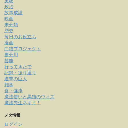
実験
政治
故事成語
映画
未分類
歴史
毎日のお役立ち
漫画
白猫プロジェクト
自分用
芸能
行ってきたで
記録・振り返り
進撃の巨人
雑学
食・健康
魔法使いと黒猫のウィズ
魔法先生ネギま！
メタ情報
ログイン