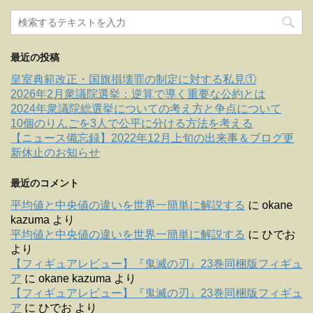
最近の投稿
皇室典範改正・国旗損壊罪の制定に対する私見①
2026年2月衆議院選挙：逆算で導く重要な公約とは
2024年衆議院総選挙についての考え方と争点について
10個のりんごを3人で公平に分ける方法を考える
【ニュース備忘録】2022年12月上旬の出来事＆ブログ更
新休止のお知らせ
最近のコメント
平均値と中央値の違いを世界一簡単に解説する
に
okane
kazuma
より
平均値と中央値の違いを世界一簡単に解説する
に
ひでお
より
【フィギュアレビュー】『鬼滅の刃』23巻同梱版フィギュ
ア
に
okane kazuma
より
【フィギュアレビュー】『鬼滅の刃』23巻同梱版フィギュ
ア
に
ひでお
より