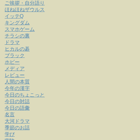
ご挨拶・自分語り
ほねほねザウルス
イッテQ
キングダム
スマホゲーム
チラシの裏
ドラマ
ヒカルの碁
ブラック
ホビー
メディア
レビュー
人間の本質
今年の漢字
今日のちょこっと
今日の対話
今日の語彙
名言
大河ドラマ
季節のお話
学び