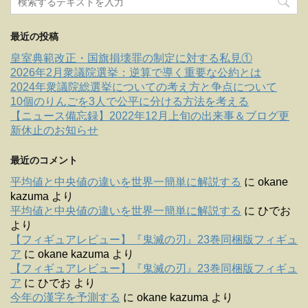
最近の投稿
皇室典範改正・国旗損壊罪の制定に対する私見①
2026年2月衆議院選挙：逆算で導く重要な公約とは
2024年衆議院総選挙についての考え方と争点について
10個のりんごを3人で公平に分ける方法を考える
【ニュース備忘録】2022年12月上旬の出来事＆ブログ更
新休止のお知らせ
最近のコメント
平均値と中央値の違いを世界一簡単に解説する
に
okane
kazuma
より
平均値と中央値の違いを世界一簡単に解説する
に
ひでお
より
【フィギュアレビュー】『鬼滅の刃』23巻同梱版フィギュ
ア
に
okane kazuma
より
【フィギュアレビュー】『鬼滅の刃』23巻同梱版フィギュ
ア
に
ひでお
より
今年の漢字を予測する
に
okane kazuma
より