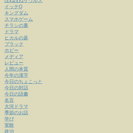
ほねほねザウルス
イッテQ
キングダム
スマホゲーム
チラシの裏
ドラマ
ヒカルの碁
ブラック
ホビー
メディア
レビュー
人間の本質
今年の漢字
今日のちょこっと
今日の対話
今日の語彙
名言
大河ドラマ
季節のお話
学び
実験
政治