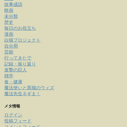
故事成語
映画
未分類
歴史
毎日のお役立ち
漫画
白猫プロジェクト
自分用
芸能
行ってきたで
記録・振り返り
進撃の巨人
雑学
食・健康
魔法使いと黒猫のウィズ
魔法先生ネギま！
メタ情報
ログイン
投稿フィード
コメントフィード