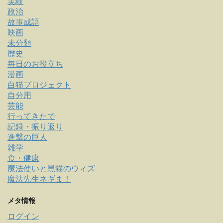
実験
政治
故事成語
映画
未分類
歴史
毎日のお役立ち
漫画
白猫プロジェクト
自分用
芸能
行ってきたで
記録・振り返り
進撃の巨人
雑学
食・健康
魔法使いと黒猫のウィズ
魔法先生ネギま！
メタ情報
ログイン