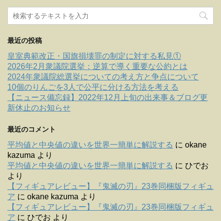
最近の投稿
皇室典範改正・国旗損壊罪の制定に対する私見①
2026年2月衆議院選挙：逆算で導く重要な公約とは
2024年衆議院総選挙についての考え方と争点について
10個のりんごを3人で公平に分ける方法を考える
【ニュース備忘録】2022年12月上旬の出来事＆ブログ更
新休止のお知らせ
最近のコメント
平均値と中央値の違いを世界一簡単に解説する
に
okane
kazuma
より
平均値と中央値の違いを世界一簡単に解説する
に
ひでお
より
【フィギュアレビュー】『鬼滅の刃』23巻同梱版フィギュ
ア
に
okane kazuma
より
【フィギュアレビュー】『鬼滅の刃』23巻同梱版フィギュ
ア
に
ひでお
より