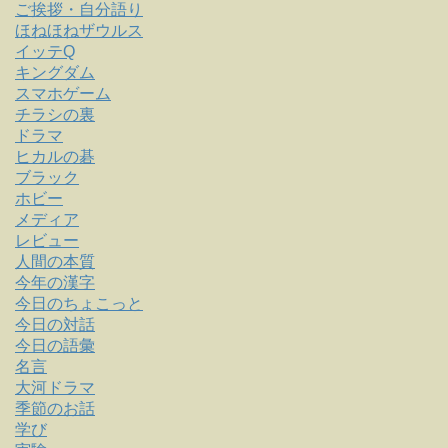
ご挨拶・自分語り
ほねほねザウルス
イッテQ
キングダム
スマホゲーム
チラシの裏
ドラマ
ヒカルの碁
ブラック
ホビー
メディア
レビュー
人間の本質
今年の漢字
今日のちょこっと
今日の対話
今日の語彙
名言
大河ドラマ
季節のお話
学び