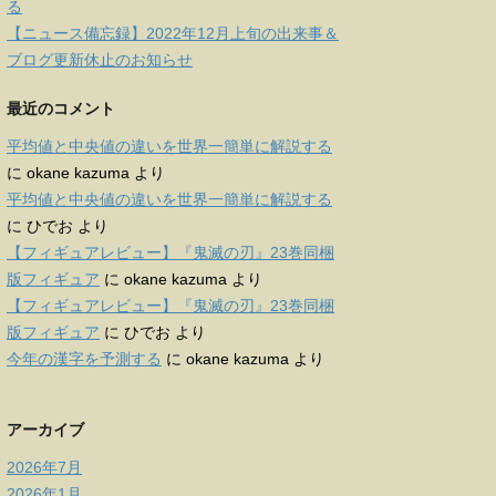
る
【ニュース備忘録】2022年12月上旬の出来事＆
ブログ更新休止のお知らせ
最近のコメント
平均値と中央値の違いを世界一簡単に解説する
に
okane kazuma
より
平均値と中央値の違いを世界一簡単に解説する
に
ひでお
より
【フィギュアレビュー】『鬼滅の刃』23巻同梱
版フィギュア
に
okane kazuma
より
【フィギュアレビュー】『鬼滅の刃』23巻同梱
版フィギュア
に
ひでお
より
今年の漢字を予測する
に
okane kazuma
より
アーカイブ
2026年7月
2026年1月