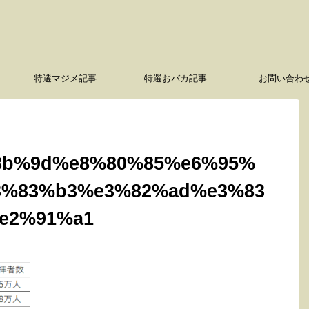
特選マジメ記事
特選おバカ記事
お問い合わ
8b%9d%e8%80%85%e6%95%
3%83%b3%e3%82%ad%e3%83
e2%91%a1