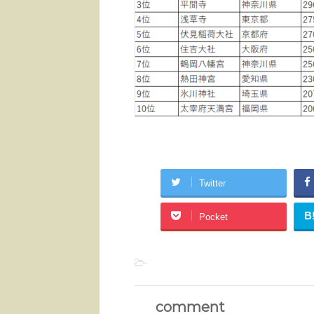
Twitter
B
Pocket
-
comment