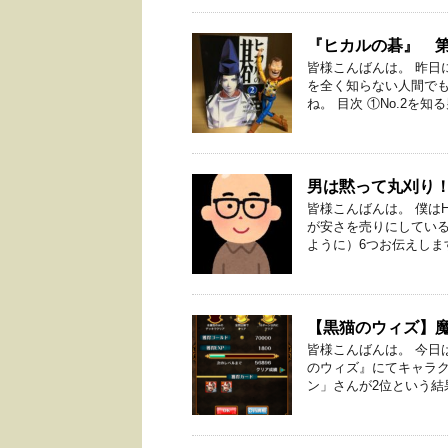
『ヒカルの碁』 第
皆様こんばんは。 昨日
を全く知らない人間で
ね。 目次 ①No.2を知る
男は黙って丸刈り
皆様こんばんは。 僕は
が安さを売りにしてい
ように）6つお伝えします。
【黒猫のウィズ】
皆様こんばんは。 今日
のウィズ』にてキャラ
ン」さんが2位という結果