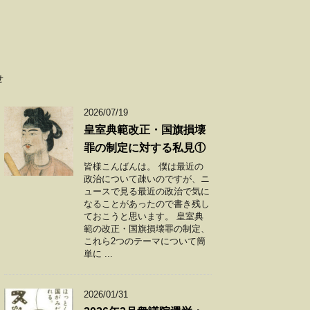
せ
2026/07/19
皇室典範改正・国旗損壊
罪の制定に対する私見①
皆様こんばんは。 僕は最近の
政治について疎いのですが、ニ
ュースで見る最近の政治で気に
なることがあったので書き残し
ておこうと思います。 皇室典
範の改正・国旗損壊罪の制定、
これら2つのテーマについて簡
単に ...
2026/01/31