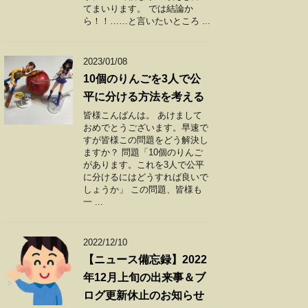
てまいります。 では結論か
ら！！……と言いたいところ ...
2023/01/08
10個のりんごを3人で公
平に分ける方法を考える
皆様こんばんは。 あけまして
おめでとうございます。早速で
すが皆様この問題をどう解決し
ますか？ 問題「10個のりんご
があります。これを3人で公平
に分けるにはどうすれば良いで
しょうか」 この問題、皆様も
一 ...
2022/12/10
【ニュース備忘録】2022
年12月上旬の出来事＆ブ
ログ更新休止のお知らせ