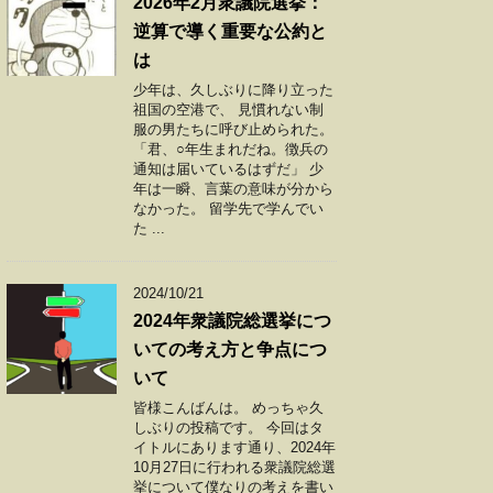
2026年2月衆議院選挙：
逆算で導く重要な公約と
は
少年は、久しぶりに降り立った
祖国の空港で、 見慣れない制
服の男たちに呼び止められた。
「君、○年生まれだね。徴兵の
通知は届いているはずだ」 少
年は一瞬、言葉の意味が分から
なかった。 留学先で学んでい
た ...
2024/10/21
2024年衆議院総選挙につ
いての考え方と争点につ
いて
皆様こんばんは。 めっちゃ久
しぶりの投稿です。 今回はタ
イトルにあります通り、2024年
10月27日に行われる衆議院総選
挙について僕なりの考えを書い