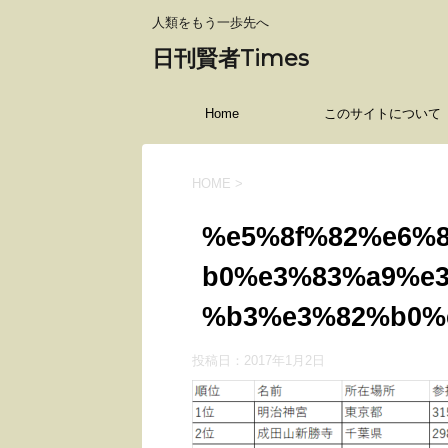
人類をもう一歩先へ
日刊賢者Times
Home
このサイトについて
HOME
>
%e5%8f%82%e6%
b0%e3%83%a9%e
%b3%e3%82%b0%
投稿日：
2017年1月2日