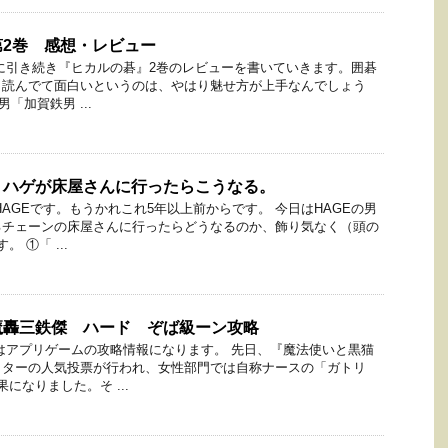
2巻 感想・レビュー
に引き続き『ヒカルの碁』2巻のレビューを書いていきます。囲碁
も読んでて面白いというのは、やはり魅せ方が上手なんでしょう
男「加賀鉄男 ...
！ハゲが床屋さんに行ったらこうなる。
HAGEです。もうかれこれ5年以上前からです。 今日はHAGEの男
るチェーンの床屋さんに行ったらどうなるのか、飾り気なく（頭の
 ①「 ...
魔轟三鉄傑 ハード ぞば級ーン攻略
はアプリゲームの攻略情報になります。 先日、『魔法使いと黒猫
クターの人気投票が行われ、女性部門では自称ナースの「ガトリ
になりました。そ ...