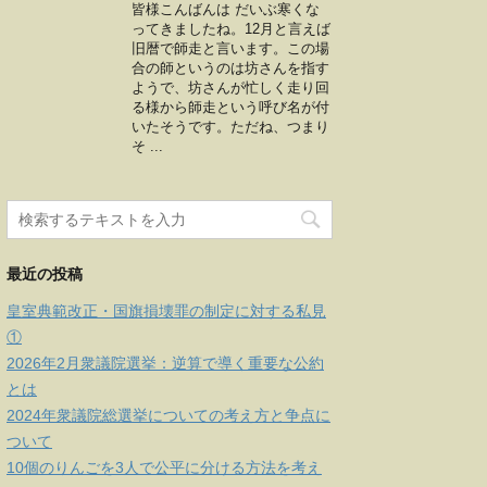
皆様こんばんは だいぶ寒くな
ってきましたね。12月と言えば
旧暦で師走と言います。この場
合の師というのは坊さんを指す
ようで、坊さんが忙しく走り回
る様から師走という呼び名が付
いたそうです。ただね、つまり
そ ...
最近の投稿
皇室典範改正・国旗損壊罪の制定に対する私見
①
2026年2月衆議院選挙：逆算で導く重要な公約
とは
2024年衆議院総選挙についての考え方と争点に
ついて
10個のりんごを3人で公平に分ける方法を考え