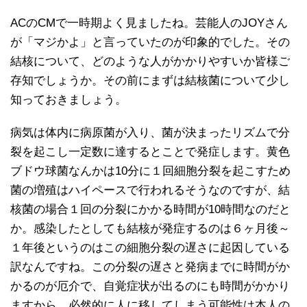
ACのCMで一時期よく見ましたね。芸能人のJOYさん
が「マジかよ」と言っていたのが印象的でした。その
結核について、どのような人がかかりやすいか皆様ご
存知でしょうか。その前にまずは結核菌について少し
知っておきましょう。
病気は体内に病原菌が入り、菌が決まったリズムで分
裂を起こし一定数に達するとことで発症します。黄色
ブドウ球菌なんかは10分に１回細胞分裂を起こすため
菌の増殖はハイペースで行われるそうなのですが、結
核菌の場合１回の分裂にかかる時間が10時間なのだと
か。感染したとしても結核が発症するのは６ヶ月後～
１年後というのはこの細胞分裂の遅さに起因している
訳なんですね。この分裂の遅さと発病までに時間がか
かるのが厄介で、自覚症状が出るのにも時間がかかり
ますから、必然的に人に移してしまう可能性は本人の