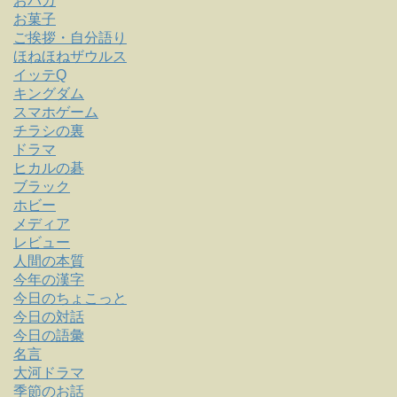
おバカ
お菓子
ご挨拶・自分語り
ほねほねザウルス
イッテQ
キングダム
スマホゲーム
チラシの裏
ドラマ
ヒカルの碁
ブラック
ホビー
メディア
レビュー
人間の本質
今年の漢字
今日のちょこっと
今日の対話
今日の語彙
名言
大河ドラマ
季節のお話