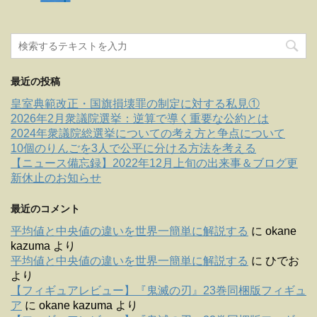
最近の投稿
皇室典範改正・国旗損壊罪の制定に対する私見①
2026年2月衆議院選挙：逆算で導く重要な公約とは
2024年衆議院総選挙についての考え方と争点について
10個のりんごを3人で公平に分ける方法を考える
【ニュース備忘録】2022年12月上旬の出来事＆ブログ更
新休止のお知らせ
最近のコメント
平均値と中央値の違いを世界一簡単に解説する
に
okane
kazuma
より
平均値と中央値の違いを世界一簡単に解説する
に
ひでお
より
【フィギュアレビュー】『鬼滅の刃』23巻同梱版フィギュ
ア
に
okane kazuma
より