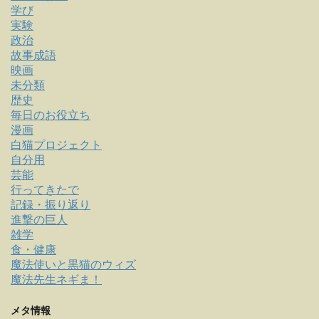
学び
実験
政治
故事成語
映画
未分類
歴史
毎日のお役立ち
漫画
白猫プロジェクト
自分用
芸能
行ってきたで
記録・振り返り
進撃の巨人
雑学
食・健康
魔法使いと黒猫のウィズ
魔法先生ネギま！
メタ情報