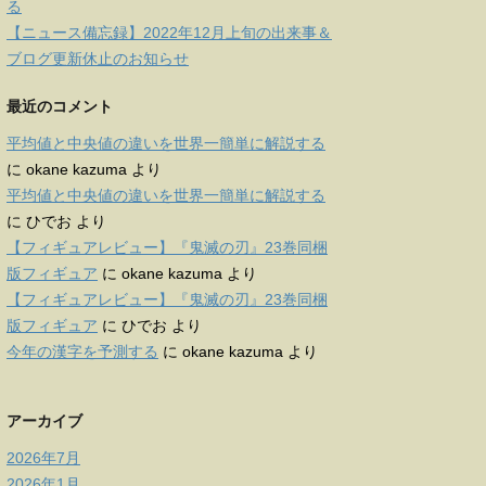
る
【ニュース備忘録】2022年12月上旬の出来事＆
ブログ更新休止のお知らせ
最近のコメント
平均値と中央値の違いを世界一簡単に解説する
に
okane kazuma
より
平均値と中央値の違いを世界一簡単に解説する
に
ひでお
より
【フィギュアレビュー】『鬼滅の刃』23巻同梱
版フィギュア
に
okane kazuma
より
【フィギュアレビュー】『鬼滅の刃』23巻同梱
版フィギュア
に
ひでお
より
今年の漢字を予測する
に
okane kazuma
より
アーカイブ
2026年7月
2026年1月