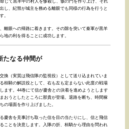
に命じて黒羊中の村人を惨殺し、骸の門を作り上げ、それ
出し、紀彗が城主を務める離眼でも同様の行為を行うと
す。
、離眼への帰路に着きます。その隙を突いて秦軍が黒羊
ら地の利を得ることに成功します。
新たなる仲間が
交換（実質は飛信隊の監視役）として送り込まれていま
る桓騎の解説役として、右も左も定まらない此度の戦場
します。44巻にて信が慶舎との決着を進めようとします
まおうとしたところに那貴が登場。退路を断ち、時間稼
ちの場面を作り上げました。
る慶舎を見事討ち取った信を目の当たりにし、信と飛信
ることを決意します。入隊の折、桓騎から理由を問われ