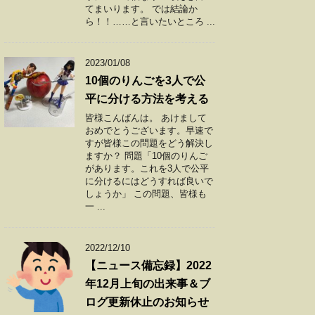
てまいります。 では結論か
ら！！……と言いたいところ ...
2023/01/08
10個のりんごを3人で公
平に分ける方法を考える
皆様こんばんは。 あけまして
おめでとうございます。早速で
すが皆様この問題をどう解決し
ますか？ 問題「10個のりんご
があります。これを3人で公平
に分けるにはどうすれば良いで
しょうか」 この問題、皆様も
一 ...
2022/12/10
【ニュース備忘録】2022
年12月上旬の出来事＆ブ
ログ更新休止のお知らせ