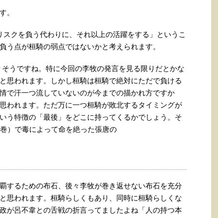
す。
リスクを負う代わりに、それ以上の活躍をする」というこ
負う点が桓騎の弱点ではないかと考えられます。
りそうですね。特に今回の李牧の発言を見る限りだとかな
と思われます。しかし桓騎は桓騎で絶対にただで負ける
情で汗一つ流していないのが今までの描かれ方ですか
思われます。ただ万に一つ桓騎が敗北するタイミングが
いう特徴の「最後」をどこに持ってくるかでしょう。そ
8巻）で毒によって命を絶った張唐の
覇するための布石、後々李牧が巻き返せない布石を充分
と思われます。桓騎らしくもあり、同時に桓騎らしくな
政が呂不韋との舌戦の折言ってましたよね「人の持つ本