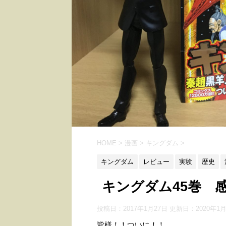
HOME
>
漫画
>
キングダム
>
キングダム
レビュー
実験
歴史
キングダム45巻 
投稿日：2017年1月27日 更新日：
2020年1
皆様！！ついに！！