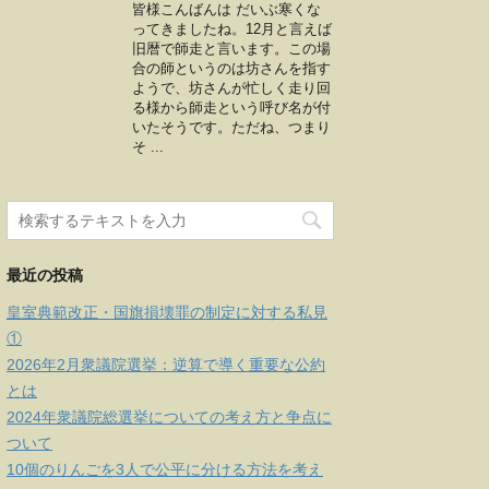
皆様こんばんは だいぶ寒くな
ってきましたね。12月と言えば
旧暦で師走と言います。この場
合の師というのは坊さんを指す
ようで、坊さんが忙しく走り回
る様から師走という呼び名が付
いたそうです。ただね、つまり
そ ...
最近の投稿
皇室典範改正・国旗損壊罪の制定に対する私見
①
2026年2月衆議院選挙：逆算で導く重要な公約
とは
2024年衆議院総選挙についての考え方と争点に
ついて
10個のりんごを3人で公平に分ける方法を考え