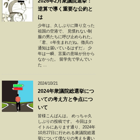
2026年2月衆議院選挙：
逆算で導く重要な公約と
は
少年は、久しぶりに降り立った
祖国の空港で、 見慣れない制
服の男たちに呼び止められた。
「君、○年生まれだね。徴兵の
通知は届いているはずだ」 少
年は一瞬、言葉の意味が分から
なかった。 留学先で学んでい
た ...
2024/10/21
2024年衆議院総選挙につ
いての考え方と争点につ
いて
皆様こんばんは。 めっちゃ久
しぶりの投稿です。 今回はタ
イトルにあります通り、2024年
10月27日に行われる衆議院総選
挙について僕なりの考えを書い