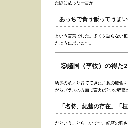
た際に放った一言が
あっちで食う飯ってうまい
という言葉でした。多くを語らない桓
たように思います。
③趙国（李牧）の得た
幼少の頃より育ててきた片腕の慶舎を
がらプラスの方面で言えば2つの収穫
「名将、紀彗の存在」「桓
だということらしいです。紀彗の強さ