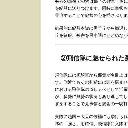
44巻の最後で桓騎は部下の砂鬼一族
を紀彗に送りつけます。同時に書状も
脅迫することで紀彗の心を揺さぶりま
結果的に紀彗本隊は黒羊丘から撤退し
丘を征服。被害を最小限にとどめなが
②飛信隊に魅せられた
飛信隊には桓騎軍から那貴が名目上は
す。側近でもその判断には頭を悩ませ
における飛信隊の道しるべとして活躍
が、多勢に無勢の状況もあり逃してし
ぎをすることで見事信と慶舎の一騎打
実際に趙国三大天の候補にも挙げられ
隊の「強さ」を確信、飛信隊に入隊す