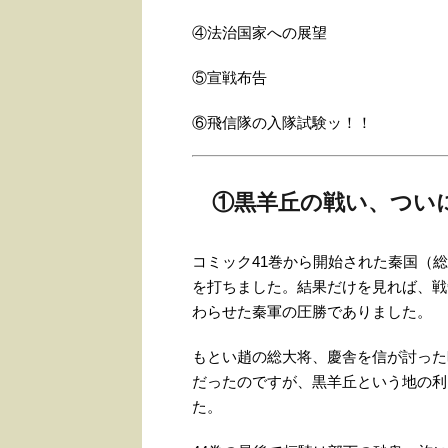
④法治国家への展望
⑤宣戦布告
⑥飛信隊の入隊試験ッ！！
①黒羊丘の戦い、つい
コミック41巻から開始された秦国（
を打ちました。結果だけを見れば、戦
わらせた秦軍の圧勝でありました。
もとい趙の総大将、慶舎を信が討った
だったのですが、黒羊丘という地の利
た。