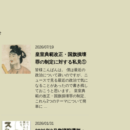
せ
2026/07/19
皇室典範改正・国旗損壊
罪の制定に対する私見①
皆様こんばんは。 僕は最近の
政治について疎いのですが、ニ
ュースで見る最近の政治で気に
なることがあったので書き残し
ておこうと思います。 皇室典
範の改正・国旗損壊罪の制定、
これら2つのテーマについて簡
単に ...
2026/01/31