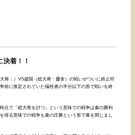
に決着！！
総大将：）VS趙国（総大将：慶舎）の戦いがついに終止符
争前に推定されていた犠牲者の半分以下の形で戦いを終
時点で「総大将を討つ」という意味での戦争は秦の勝利
を得る意味での戦争も秦の圧勝という形で幕を閉じまし