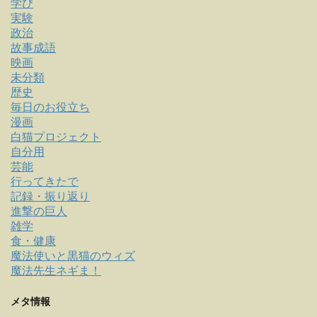
学び
実験
政治
故事成語
映画
未分類
歴史
毎日のお役立ち
漫画
白猫プロジェクト
自分用
芸能
行ってきたで
記録・振り返り
進撃の巨人
雑学
食・健康
魔法使いと黒猫のウィズ
魔法先生ネギま！
メタ情報