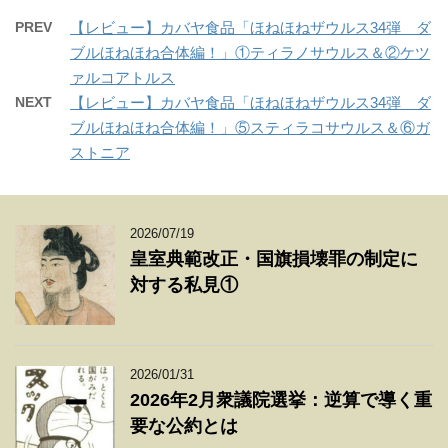
PREV
【レビュー】カバヤ食品「ほねほねザウルス34弾 ダ
ブルほねほね合体編！」①ティラノサウルス＆②ケツ
ァルコアトルス
NEXT
【レビュー】カバヤ食品「ほねほねザウルス34弾 ダ
ブルほねほね合体編！」⑤スティラコサウルス＆⑥ガ
ストニア
2026/07/19
皇室典範改正・国旗損壊罪の制定に
対する私見①
2026/01/31
2026年2月衆議院選挙：逆算で導く重
要な公約とは