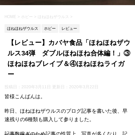
HOME
>
ホビー
>
ほねほねザウルス
>
ほねほねザウルス
ホビー
レビュー
【レビュー】カバヤ食品「ほねほねザウ
ルス34弾 ダブルほねほね合体編！」③
ほねほねブレイブ＆④ほねほねライガ
ー
投稿日：2020年3月11日 更新日：
2020年3月22日
皆様こんばんは。
昨日、ほねほねザウルスのブログ記事を書いた後、早
速残りの6種類も購入して参りました。
記事数稼ぎのため
記事の性質上、写真が多くなり、記