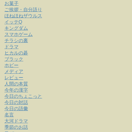
お菓子
ご挨拶・自分語り
ほねほねザウルス
イッテQ
キングダム
スマホゲーム
チラシの裏
ドラマ
ヒカルの碁
ブラック
ホビー
メディア
レビュー
人間の本質
今年の漢字
今日のちょこっと
今日の対話
今日の語彙
名言
大河ドラマ
季節のお話