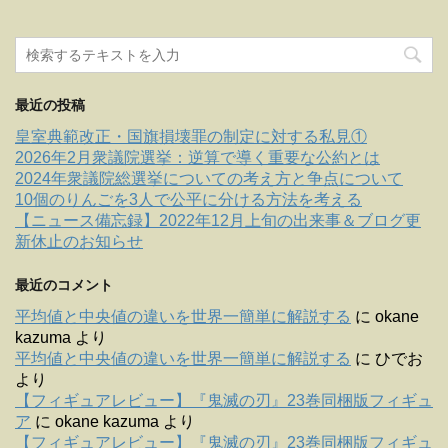
最近の投稿
皇室典範改正・国旗損壊罪の制定に対する私見①
2026年2月衆議院選挙：逆算で導く重要な公約とは
2024年衆議院総選挙についての考え方と争点について
10個のりんごを3人で公平に分ける方法を考える
【ニュース備忘録】2022年12月上旬の出来事＆ブログ更
新休止のお知らせ
最近のコメント
平均値と中央値の違いを世界一簡単に解説する
に
okane
kazuma
より
平均値と中央値の違いを世界一簡単に解説する
に
ひでお
より
【フィギュアレビュー】『鬼滅の刃』23巻同梱版フィギュ
ア
に
okane kazuma
より
【フィギュアレビュー】『鬼滅の刃』23巻同梱版フィギュ