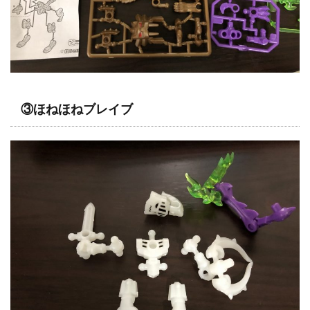
③ほねほねブレイブ