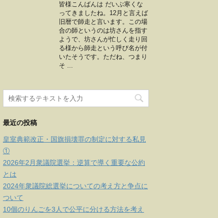
皆様こんばんは だいぶ寒くな
ってきましたね。12月と言えば
旧暦で師走と言います。この場
合の師というのは坊さんを指す
ようで、坊さんが忙しく走り回
る様から師走という呼び名が付
いたそうです。ただね、つまり
そ ...
最近の投稿
皇室典範改正・国旗損壊罪の制定に対する私見
①
2026年2月衆議院選挙：逆算で導く重要な公約
とは
2024年衆議院総選挙についての考え方と争点に
ついて
10個のりんごを3人で公平に分ける方法を考え