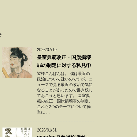
せ
2026/07/19
皇室典範改正・国旗損壊
罪の制定に対する私見①
皆様こんばんは。 僕は最近の
政治について疎いのですが、ニ
ュースで見る最近の政治で気に
なることがあったので書き残し
ておこうと思います。 皇室典
範の改正・国旗損壊罪の制定、
これら2つのテーマについて簡
単に ...
2026/01/31