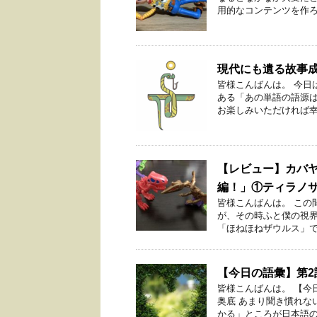
用的なコンテンツを作ろう
現代にも遺る故事
皆様こんばんは。 今日
ある「あの単語の語源
お楽しみいただければ幸い
【レビュー】カバヤ
編！」①ティラノ
皆様こんばんは。 この
が、その時ふと僕の視界
「ほねほねザウルス」でご
【今日の語彙】第2
皆様こんばんは。 【今
奥底 あまり聞き慣れな
かる」ところが日本語の素