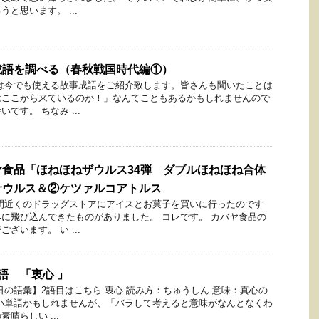
と思います。 ...
成語を調べる（春秋戦国時代編①）
は今でも使える故事成語をご紹介致します。皆さんも聞いたことは
はここから来ているのか！」なんてこともあるかもしれませんので
です。 ちなみ ...
食品「ほねほねザウルス34弾 ダブルほねほね合体
サウルス＆②ケツァルコアトルス
間近くのドラッグストアにアイスとお菓子を買いに行ったのです
に飛び込んできたものがありました。 コレです。 カバヤ食品の
ざいます。 い ...
語 「衷心 」
日の語彙】2語目はこちら 衷心 読み方：ちゅうしん 意味：真心の
い単語かもしれませんが、「バラして考えると意味がなんとなくわ
晴らしい ...