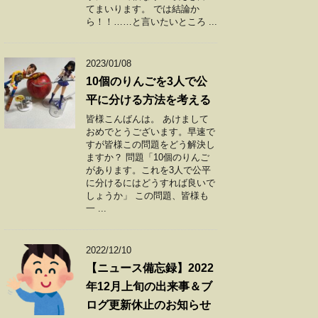
てまいります。 では結論か
ら！！……と言いたいところ ...
2023/01/08
10個のりんごを3人で公
平に分ける方法を考える
皆様こんばんは。 あけまして
おめでとうございます。早速で
すが皆様この問題をどう解決し
ますか？ 問題「10個のりんご
があります。これを3人で公平
に分けるにはどうすれば良いで
しょうか」 この問題、皆様も
一 ...
2022/12/10
【ニュース備忘録】2022
年12月上旬の出来事＆ブ
ログ更新休止のお知らせ