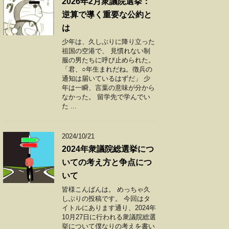
2026年2月衆議院選挙：
逆算で導く重要な公約と
は
少年は、久しぶりに降り立った
祖国の空港で、 見慣れない制
服の男たちに呼び止められた。
「君、○年生まれだね。徴兵の
通知は届いているはずだ」 少
年は一瞬、言葉の意味が分から
なかった。 留学先で学んでい
た ...
2024/10/21
2024年衆議院総選挙につ
いての考え方と争点につ
いて
皆様こんばんは。 めっちゃ久
しぶりの投稿です。 今回はタ
イトルにあります通り、2024年
10月27日に行われる衆議院総選
挙について僕なりの考えを書い