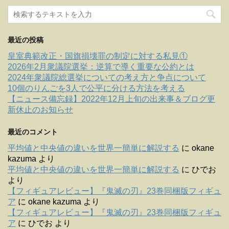
最近の投稿
皇室典範改正・国旗損壊罪の制定に対する私見①
2026年2月衆議院選挙：逆算で導く重要な公約とは
2024年衆議院総選挙についての考え方と争点について
10個のりんごを3人で公平に分ける方法を考える
【ニュース備忘録】2022年12月上旬の出来事＆ブログ更
新休止のお知らせ
最近のコメント
平均値と中央値の違いを世界一簡単に解説する
に
okane
kazuma
より
平均値と中央値の違いを世界一簡単に解説する
に
ひでお
より
【フィギュアレビュー】『鬼滅の刃』23巻同梱版フィギュ
ア
に
okane kazuma
より
【フィギュアレビュー】『鬼滅の刃』23巻同梱版フィギュ
ア
に
ひでお
より