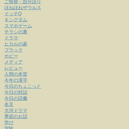
ご挨拶・自分語り
ほねほねザウルス
イッテQ
キングダム
スマホゲーム
チラシの裏
ドラマ
ヒカルの碁
ブラック
ホビー
メディア
レビュー
人間の本質
今年の漢字
今日のちょこっと
今日の対話
今日の語彙
名言
大河ドラマ
季節のお話
学び
実験