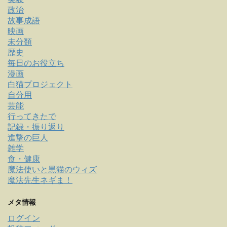
政治
故事成語
映画
未分類
歴史
毎日のお役立ち
漫画
白猫プロジェクト
自分用
芸能
行ってきたで
記録・振り返り
進撃の巨人
雑学
食・健康
魔法使いと黒猫のウィズ
魔法先生ネギま！
メタ情報
ログイン