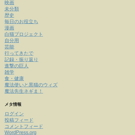
映画
未分類
歴史
毎日のお役立ち
漫画
白猫プロジェクト
自分用
芸能
行ってきたで
記録・振り返り
進撃の巨人
雑学
食・健康
魔法使いと黒猫のウィズ
魔法先生ネギま！
メタ情報
ログイン
投稿フィード
コメントフィード
WordPress.org