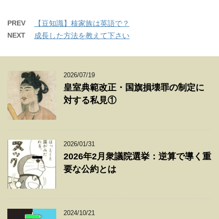
PREV
【豆知識】核家族は英語で？
NEXT
成長した方法を教えて下さい
2026/07/19
皇室典範改正・国旗損壊罪の制定に
対する私見①
2026/01/31
2026年2月衆議院選挙：逆算で導く重
要な公約とは
2024/10/21