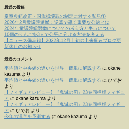
最近の投稿
皇室典範改正・国旗損壊罪の制定に対する私見①
2026年2月衆議院選挙：逆算で導く重要な公約とは
2024年衆議院総選挙についての考え方と争点について
10個のりんごを3人で公平に分ける方法を考える
【ニュース備忘録】2022年12月上旬の出来事＆ブログ更
新休止のお知らせ
最近のコメント
平均値と中央値の違いを世界一簡単に解説する
に
okane
kazuma
より
平均値と中央値の違いを世界一簡単に解説する
に
ひでお
より
【フィギュアレビュー】『鬼滅の刃』23巻同梱版フィギュ
ア
に
okane kazuma
より
【フィギュアレビュー】『鬼滅の刃』23巻同梱版フィギュ
ア
に
ひでお
より
今年の漢字を予測する
に
okane kazuma
より