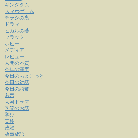
キングダム
スマホゲーム
チラシの裏
ドラマ
ヒカルの碁
ブラック
ホビー
メディア
レビュー
人間の本質
今年の漢字
今日のちょこっと
今日の対話
今日の語彙
名言
大河ドラマ
季節のお話
学び
実験
政治
故事成語