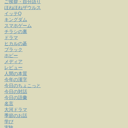
ご挨拶・自分語り
ほねほねザウルス
イッテQ
キングダム
スマホゲーム
チラシの裏
ドラマ
ヒカルの碁
ブラック
ホビー
メディア
レビュー
人間の本質
今年の漢字
今日のちょこっと
今日の対話
今日の語彙
名言
大河ドラマ
季節のお話
学び
実験