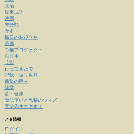
政治
故事成語
映画
未分類
歴史
毎日のお役立ち
漫画
白猫プロジェクト
自分用
芸能
行ってきたで
記録・振り返り
進撃の巨人
雑学
食・健康
魔法使いと黒猫のウィズ
魔法先生ネギま！
メタ情報
ログイン