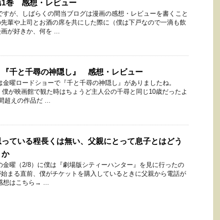
1巻 感想・レビュー
ですが、しばらくの間当ブログは漫画の感想・レビューを書くこと
の先輩や上司とお酒の席を共にした際に（僕は下戸なので一滴も飲
が好きか、何を ...
 『千と千尋の神隠し』 感想・レビュー
は金曜ロードショーで『千と千尋の神隠し』がありましたね。
で、僕が映画館で観た時はちょうど主人公の千尋と同じ10歳だったよ
超えの作品だ ...
思っている程長くは無い、父親にとって息子とはどう
うか
の金曜（2/8）に僕は『劇場版シティーハンター』を見に行ったの
が始まる直前、僕がチケットを購入しているときに父親から電話が
想はこちら→ ...