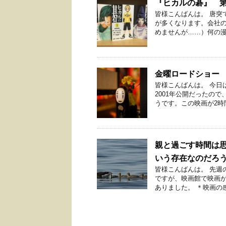
『ヒカルの碁』 第
皆様こんばんは。 唐突
が多くなります。会社
めませんが……）何の漫画
金曜ロードショー
皆様こんばんは。 今日
2001年公開だったの
うです。この映画が2時間
親と過ごす時間は
いう存在なのだろ
皆様こんばんは。 先週
ですが、映画館で映画
ありました。 ＊映画の感