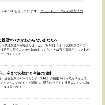
kismet を使っています。
コメントデータの処理方法の
こに投票すべきかわからないあなたへ
とう参議院選挙が始まりました。7月10日（日）に投開票ですの
投票所に行くことから始めましょう。 とは言え実際どこに入れた
いう方もいら ...
3年、今までの統計と今後の指針
在、過去記事のパーマリンク（URL）の編集を行っておりまして、
前のドメインのサイトを閉鎖し、現在のサイトを検索エンジンに知
今は前のサイ ...