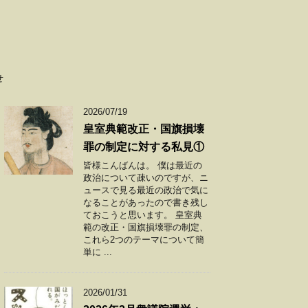
せ
2026/07/19
皇室典範改正・国旗損壊
罪の制定に対する私見①
皆様こんばんは。 僕は最近の
政治について疎いのですが、ニ
ュースで見る最近の政治で気に
なることがあったので書き残し
ておこうと思います。 皇室典
範の改正・国旗損壊罪の制定、
これら2つのテーマについて簡
単に ...
2026/01/31