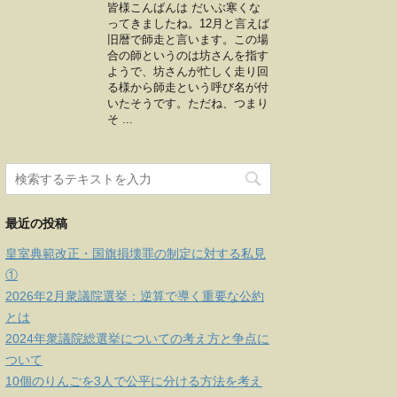
皆様こんばんは だいぶ寒くな
ってきましたね。12月と言えば
旧暦で師走と言います。この場
合の師というのは坊さんを指す
ようで、坊さんが忙しく走り回
る様から師走という呼び名が付
いたそうです。ただね、つまり
そ ...
最近の投稿
皇室典範改正・国旗損壊罪の制定に対する私見
①
2026年2月衆議院選挙：逆算で導く重要な公約
とは
2024年衆議院総選挙についての考え方と争点に
ついて
10個のりんごを3人で公平に分ける方法を考え