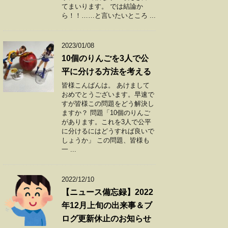
てまいります。 では結論か
ら！！……と言いたいところ ...
2023/01/08
10個のりんごを3人で公
平に分ける方法を考える
皆様こんばんは。 あけまして
おめでとうございます。早速で
すが皆様この問題をどう解決し
ますか？ 問題「10個のりんご
があります。これを3人で公平
に分けるにはどうすれば良いで
しょうか」 この問題、皆様も
一 ...
2022/12/10
【ニュース備忘録】2022
年12月上旬の出来事＆ブ
ログ更新休止のお知らせ