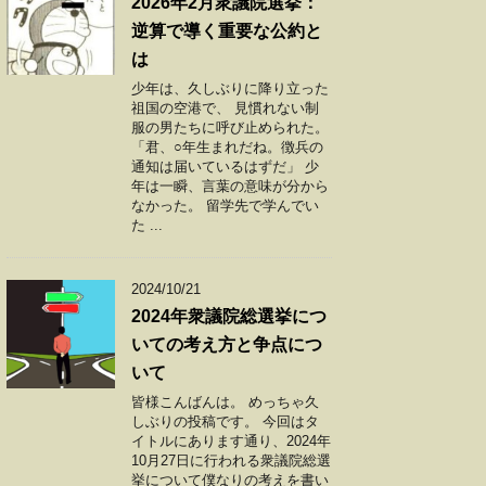
2026年2月衆議院選挙：
逆算で導く重要な公約と
は
少年は、久しぶりに降り立った
祖国の空港で、 見慣れない制
服の男たちに呼び止められた。
「君、○年生まれだね。徴兵の
通知は届いているはずだ」 少
年は一瞬、言葉の意味が分から
なかった。 留学先で学んでい
た ...
2024/10/21
2024年衆議院総選挙につ
いての考え方と争点につ
いて
皆様こんばんは。 めっちゃ久
しぶりの投稿です。 今回はタ
イトルにあります通り、2024年
10月27日に行われる衆議院総選
挙について僕なりの考えを書い