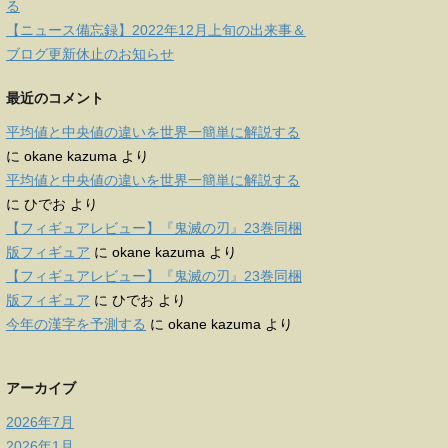
る
【ニュース備忘録】2022年12月上旬の出来事＆
ブログ更新休止のお知らせ
最近のコメント
平均値と中央値の違いを世界一簡単に解説する
に
okane kazuma
より
平均値と中央値の違いを世界一簡単に解説する
に
ひでお
より
【フィギュアレビュー】『鬼滅の刃』23巻同梱
版フィギュア
に
okane kazuma
より
【フィギュアレビュー】『鬼滅の刃』23巻同梱
版フィギュア
に
ひでお
より
今年の漢字を予測する
に
okane kazuma
より
アーカイブ
2026年7月
2026年1月