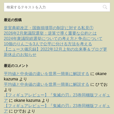
最近の投稿
皇室典範改正・国旗損壊罪の制定に対する私見①
2026年2月衆議院選挙：逆算で導く重要な公約とは
2024年衆議院総選挙についての考え方と争点について
10個のりんごを3人で公平に分ける方法を考える
【ニュース備忘録】2022年12月上旬の出来事＆ブログ更
新休止のお知らせ
最近のコメント
平均値と中央値の違いを世界一簡単に解説する
に
okane
kazuma
より
平均値と中央値の違いを世界一簡単に解説する
に
ひでお
より
【フィギュアレビュー】『鬼滅の刃』23巻同梱版フィギュ
ア
に
okane kazuma
より
【フィギュアレビュー】『鬼滅の刃』23巻同梱版フィギュ
ア
に
ひでお
より