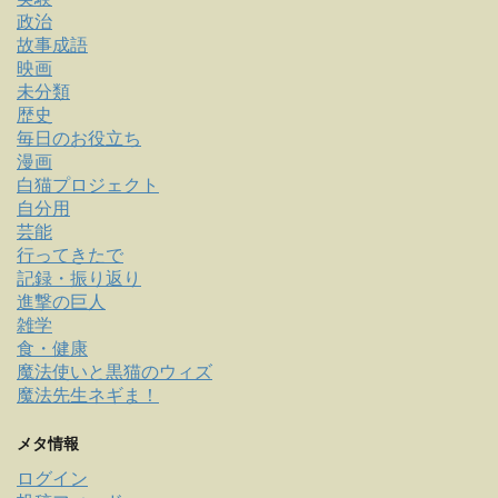
政治
故事成語
映画
未分類
歴史
毎日のお役立ち
漫画
白猫プロジェクト
自分用
芸能
行ってきたで
記録・振り返り
進撃の巨人
雑学
食・健康
魔法使いと黒猫のウィズ
魔法先生ネギま！
メタ情報
ログイン