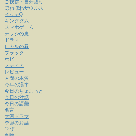
ご挨拶・自分語り
ほねほねザウルス
イッテQ
キングダム
スマホゲーム
チラシの裏
ドラマ
ヒカルの碁
ブラック
ホビー
メディア
レビュー
人間の本質
今年の漢字
今日のちょこっと
今日の対話
今日の語彙
名言
大河ドラマ
季節のお話
学び
実験