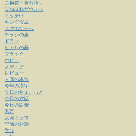
ご挨拶・自分語り
ほねほねザウルス
イッテQ
キングダム
スマホゲーム
チラシの裏
ドラマ
ヒカルの碁
ブラック
ホビー
メディア
レビュー
人間の本質
今年の漢字
今日のちょこっと
今日の対話
今日の語彙
名言
大河ドラマ
季節のお話
学び