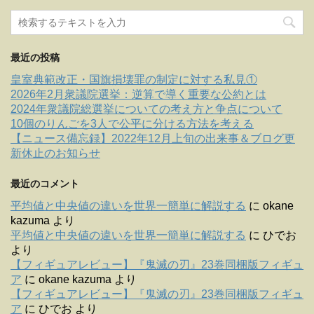
最近の投稿
皇室典範改正・国旗損壊罪の制定に対する私見①
2026年2月衆議院選挙：逆算で導く重要な公約とは
2024年衆議院総選挙についての考え方と争点について
10個のりんごを3人で公平に分ける方法を考える
【ニュース備忘録】2022年12月上旬の出来事＆ブログ更
新休止のお知らせ
最近のコメント
平均値と中央値の違いを世界一簡単に解説する
に
okane
kazuma
より
平均値と中央値の違いを世界一簡単に解説する
に
ひでお
より
【フィギュアレビュー】『鬼滅の刃』23巻同梱版フィギュ
ア
に
okane kazuma
より
【フィギュアレビュー】『鬼滅の刃』23巻同梱版フィギュ
ア
に
ひでお
より