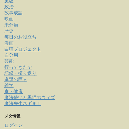
実験
政治
故事成語
映画
未分類
歴史
毎日のお役立ち
漫画
白猫プロジェクト
自分用
芸能
行ってきたで
記録・振り返り
進撃の巨人
雑学
食・健康
魔法使いと黒猫のウィズ
魔法先生ネギま！
メタ情報
ログイン