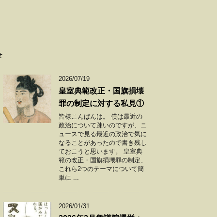
せ
2026/07/19
皇室典範改正・国旗損壊
罪の制定に対する私見①
皆様こんばんは。 僕は最近の
政治について疎いのですが、ニ
ュースで見る最近の政治で気に
なることがあったので書き残し
ておこうと思います。 皇室典
範の改正・国旗損壊罪の制定、
これら2つのテーマについて簡
単に ...
2026/01/31