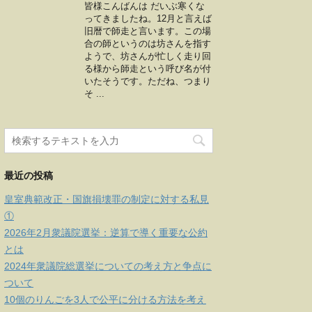
皆様こんばんは だいぶ寒くな
ってきましたね。12月と言えば
旧暦で師走と言います。この場
合の師というのは坊さんを指す
ようで、坊さんが忙しく走り回
る様から師走という呼び名が付
いたそうです。ただね、つまり
そ ...
最近の投稿
皇室典範改正・国旗損壊罪の制定に対する私見
①
2026年2月衆議院選挙：逆算で導く重要な公約
とは
2024年衆議院総選挙についての考え方と争点に
ついて
10個のりんごを3人で公平に分ける方法を考え