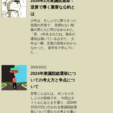
2026年2月衆議院選挙：
逆算で導く重要な公約と
は
少年は、久しぶりに降り立った
祖国の空港で、 見慣れない制
服の男たちに呼び止められた。
「君、○年生まれだね。徴兵の
通知は届いているはずだ」 少
年は一瞬、言葉の意味が分から
なかった。 留学先で学んでい
た ...
2024/10/21
2024年衆議院総選挙につ
いての考え方と争点につ
いて
皆様こんばんは。 めっちゃ久
しぶりの投稿です。 今回はタ
イトルにあります通り、2024年
10月27日に行われる衆議院総選
挙について僕なりの考えを書い