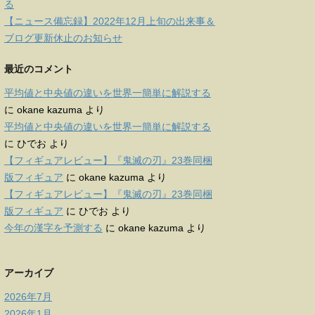
る
【ニュース備忘録】2022年12月上旬の出来事＆
ブログ更新休止のお知らせ
最近のコメント
平均値と中央値の違いを世界一簡単に解説する
に
okane kazuma
より
平均値と中央値の違いを世界一簡単に解説する
に
ひでお
より
【フィギュアレビュー】『鬼滅の刃』23巻同梱
版フィギュア
に
okane kazuma
より
【フィギュアレビュー】『鬼滅の刃』23巻同梱
版フィギュア
に
ひでお
より
今年の漢字を予測する
に
okane kazuma
より
アーカイブ
2026年7月
2026年1月