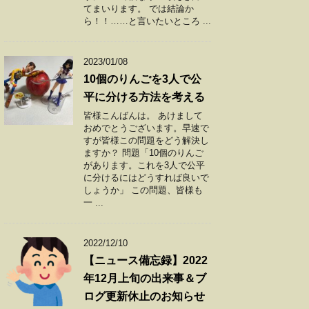
てまいります。 では結論か
ら！！……と言いたいところ ...
2023/01/08
10個のりんごを3人で公
平に分ける方法を考える
皆様こんばんは。 あけまして
おめでとうございます。早速で
すが皆様この問題をどう解決し
ますか？ 問題「10個のりんご
があります。これを3人で公平
に分けるにはどうすれば良いで
しょうか」 この問題、皆様も
一 ...
2022/12/10
【ニュース備忘録】2022
年12月上旬の出来事＆ブ
ログ更新休止のお知らせ