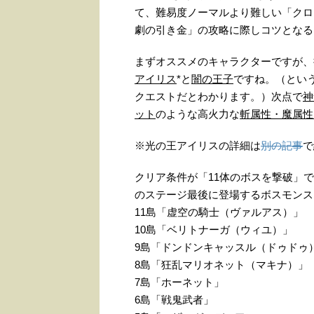
て、難易度ノーマルより難しい「クロ
劇の引き金」の攻略に際しコツとなる
まずオススメのキャラクターですが、
アイリス
*と
闇の王子
ですね。（とい
クエストだとわかります。）次点で
神
ット
のような高火力な
斬属性・魔属性
※光の王アイリスの詳細は
別の記事
で
クリア条件が「11体のボスを撃破」
のステージ最後に登場するボスモンス
11島「虚空の騎士（ヴァルアス）」
10島「ベリトナーガ（ウィユ）」
9島「ドンドンキャッスル（ドゥドゥ
8島「狂乱マリオネット（マキナ）」
7島「ホーネット」
6島「戦鬼武者」