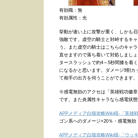
有効職：無
有効属性：光
挙動が速い上に攻撃が重く、しかも召
強敵です。虚空の騎士と対峙するキャ
う。また虚空の騎士はこちらのキャラ
直せますので落ち着いて対処しましょ
タースラッシュで約4～5秒間膝を着
になるかと思います。ダメージ9割カッ
て相手の出方を伺うことができます。
※感電無効のアクセは「英雄戦功徽章
です。また炎属性キャラなら感電状態
APPメディア白猫攻略Wiki様-「英雄
ゴン系へのダメージ+20％・感電無効
APPメディア白猫攻略Wiki様-「ウ