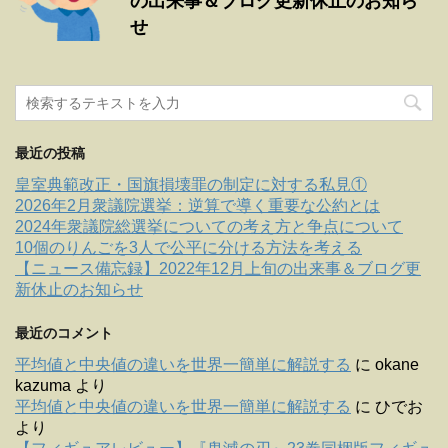
の出来事＆ブログ更新休止のお知ら
せ
最近の投稿
皇室典範改正・国旗損壊罪の制定に対する私見①
2026年2月衆議院選挙：逆算で導く重要な公約とは
2024年衆議院総選挙についての考え方と争点について
10個のりんごを3人で公平に分ける方法を考える
【ニュース備忘録】2022年12月上旬の出来事＆ブログ更
新休止のお知らせ
最近のコメント
平均値と中央値の違いを世界一簡単に解説する
に
okane
kazuma
より
平均値と中央値の違いを世界一簡単に解説する
に
ひでお
より