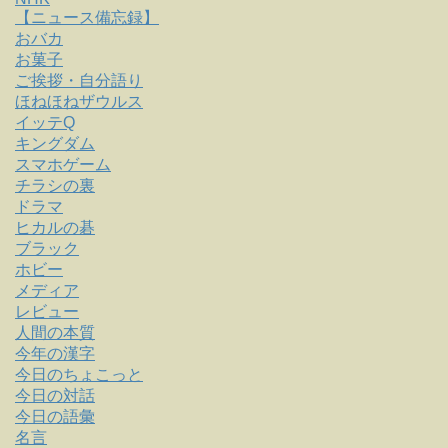
【ニュース備忘録】
おバカ
お菓子
ご挨拶・自分語り
ほねほねザウルス
イッテQ
キングダム
スマホゲーム
チラシの裏
ドラマ
ヒカルの碁
ブラック
ホビー
メディア
レビュー
人間の本質
今年の漢字
今日のちょこっと
今日の対話
今日の語彙
名言