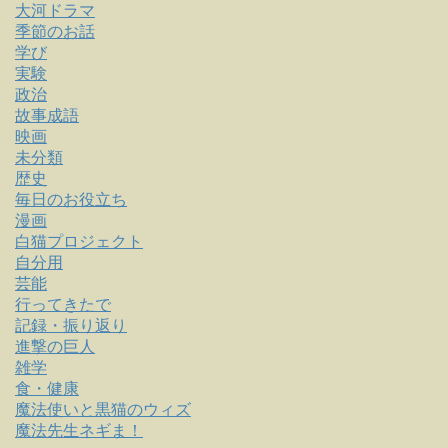
大河ドラマ
季節のお話
学び
実験
政治
故事成語
映画
未分類
歴史
毎日のお役立ち
漫画
白猫プロジェクト
自分用
芸能
行ってきたで
記録・振り返り
進撃の巨人
雑学
食・健康
魔法使いと黒猫のウィズ
魔法先生ネギま！