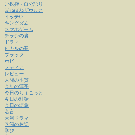
ご挨拶・自分語り
ほねほねザウルス
イッテQ
キングダム
スマホゲーム
チラシの裏
ドラマ
ヒカルの碁
ブラック
ホビー
メディア
レビュー
人間の本質
今年の漢字
今日のちょこっと
今日の対話
今日の語彙
名言
大河ドラマ
季節のお話
学び