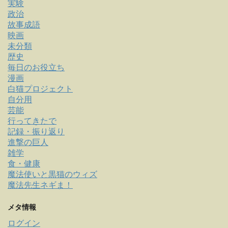
実験
政治
故事成語
映画
未分類
歴史
毎日のお役立ち
漫画
白猫プロジェクト
自分用
芸能
行ってきたで
記録・振り返り
進撃の巨人
雑学
食・健康
魔法使いと黒猫のウィズ
魔法先生ネギま！
メタ情報
ログイン