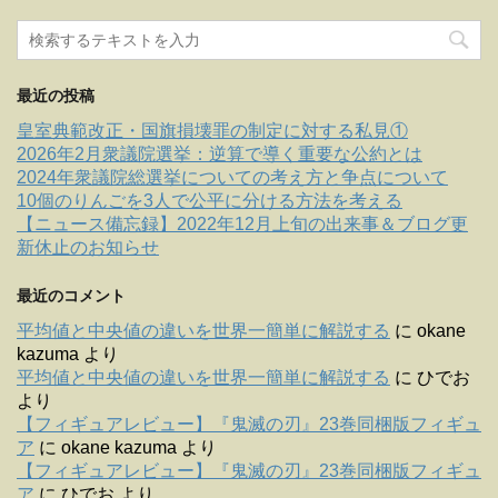
最近の投稿
皇室典範改正・国旗損壊罪の制定に対する私見①
2026年2月衆議院選挙：逆算で導く重要な公約とは
2024年衆議院総選挙についての考え方と争点について
10個のりんごを3人で公平に分ける方法を考える
【ニュース備忘録】2022年12月上旬の出来事＆ブログ更
新休止のお知らせ
最近のコメント
平均値と中央値の違いを世界一簡単に解説する
に
okane
kazuma
より
平均値と中央値の違いを世界一簡単に解説する
に
ひでお
より
【フィギュアレビュー】『鬼滅の刃』23巻同梱版フィギュ
ア
に
okane kazuma
より
【フィギュアレビュー】『鬼滅の刃』23巻同梱版フィギュ
ア
に
ひでお
より