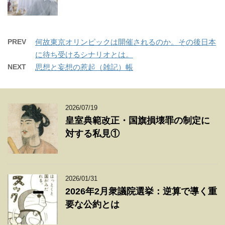
PREV
何故東京オリンピックは開催されるのか。その後日本
に待ち受けるシナリオとは。
NEXT
思想と妄想の惹起（雑記）帳
2026/07/19
皇室典範改正・国旗損壊罪の制定に
対する私見①
2026/01/31
2026年2月衆議院選挙：逆算で導く重
要な公約とは