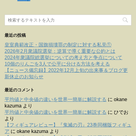
最近の投稿
皇室典範改正・国旗損壊罪の制定に対する私見①
2026年2月衆議院選挙：逆算で導く重要な公約とは
2024年衆議院総選挙についての考え方と争点について
10個のりんごを3人で公平に分ける方法を考える
【ニュース備忘録】2022年12月上旬の出来事＆ブログ更
新休止のお知らせ
最近のコメント
平均値と中央値の違いを世界一簡単に解説する
に
okane
kazuma
より
平均値と中央値の違いを世界一簡単に解説する
に
ひでお
より
【フィギュアレビュー】『鬼滅の刃』23巻同梱版フィギュ
ア
に
okane kazuma
より