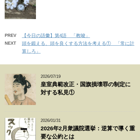
PREV
【今日の語彙】第4語 「教唆」
NEXT
頭を鍛える、頭を良くする方法を考える① 「常に計
算しろ」
2026/07/19
皇室典範改正・国旗損壊罪の制定に
対する私見①
2026/01/31
2026年2月衆議院選挙：逆算で導く重
要な公約とは