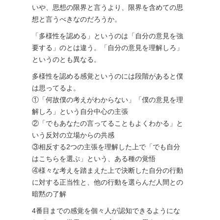
いや、思想の限界と言うより、限界を含めての思
想と言うべきなのだろうか。
「多様性を認める」というのは「自分の意見を強
要する」のとは違う。「自分の意見を理解しろ」
というのとも異なる。
多様性を認める感覚というのには段階があると僕
は思ってるよ。
①「何故僕の考えがわからない」「僕の意見を理
解しろ」という自分中心の主張
②「でもあなたの言ってることもよくわかる」と
いう反対の立場からの共感
③相反する2つの主張を理解した上で「でも自分
はこちらを選ぶ」という、ある種の覚悟
④様々な考えを踏まえた上で決断した自分の行動
に対する正当性と、他の行動を選らんだ人間との
暗黙の了解
4番目までの感覚を個々人が認知できるようにな