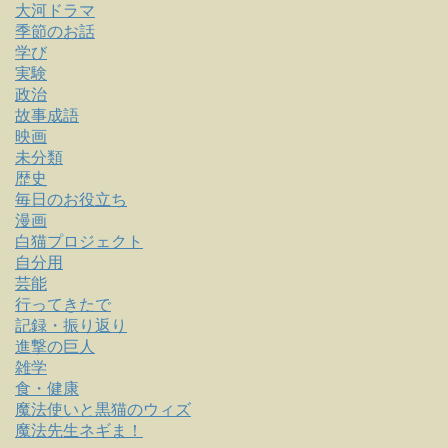
大河ドラマ
季節のお話
学び
実験
政治
故事成語
映画
未分類
歴史
毎日のお役立ち
漫画
白猫プロジェクト
自分用
芸能
行ってきたで
記録・振り返り
進撃の巨人
雑学
食・健康
魔法使いと黒猫のウィズ
魔法先生ネギま！