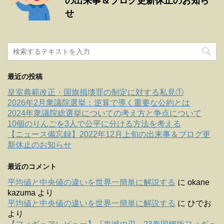
の出来事＆ブログ更新休止のお知ら
せ
最近の投稿
皇室典範改正・国旗損壊罪の制定に対する私見①
2026年2月衆議院選挙：逆算で導く重要な公約とは
2024年衆議院総選挙についての考え方と争点について
10個のりんごを3人で公平に分ける方法を考える
【ニュース備忘録】2022年12月上旬の出来事＆ブログ更
新休止のお知らせ
最近のコメント
平均値と中央値の違いを世界一簡単に解説する
に
okane
kazuma
より
平均値と中央値の違いを世界一簡単に解説する
に
ひでお
より