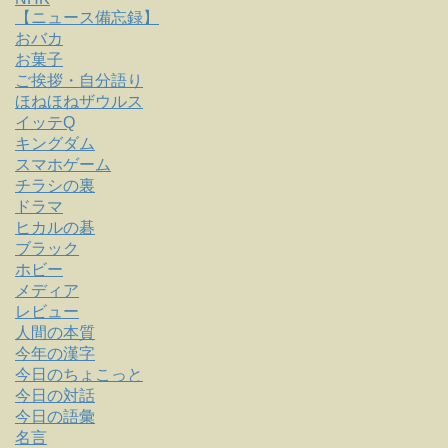
【ニュース備忘録】
おバカ
お菓子
ご挨拶・自分語り
ほねほねザウルス
イッテQ
キングダム
スマホゲーム
チラシの裏
ドラマ
ヒカルの碁
ブラック
ホビー
メディア
レビュー
人間の本質
今年の漢字
今日のちょこっと
今日の対話
今日の語彙
名言