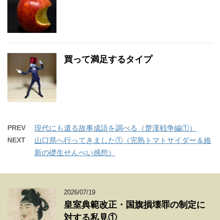
買って満足するタイプ
PREV
現代にも遺る故事成語を調べる（楚漢戦争編①）
NEXT
山口県へ行ってきました①（完熟トマトサイダー＆維
新の礎生せんべい感想）
2026/07/19
皇室典範改正・国旗損壊罪の制定に
対する私見①