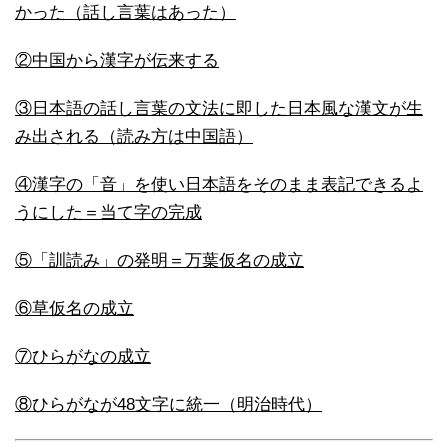
かった（話し言葉はあった）
②中国から漢字が伝来する
③日本語の話し言葉の文法に即した日本風な漢文が生
み出される（読み方は中国語）
④漢字の「音」を使い日本語をそのまま表記できるよ
うにした＝当て字の完成
⑤「訓読み」の発明＝万葉仮名の成立
⑥草仮名の成立
⑦ひらがなの成立
⑧ひらがなが48文字に統一（明治時代）