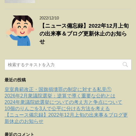
2022/12/10
【ニュース備忘録】2022年12月上旬
の出来事＆ブログ更新休止のお知ら
せ
最近の投稿
皇室典範改正・国旗損壊罪の制定に対する私見①
2026年2月衆議院選挙：逆算で導く重要な公約とは
2024年衆議院総選挙についての考え方と争点について
10個のりんごを3人で公平に分ける方法を考える
【ニュース備忘録】2022年12月上旬の出来事＆ブログ更
新休止のお知らせ
最近のコメント