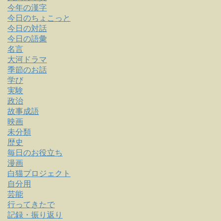
今年の漢字
今日のちょこっと
今日の対話
今日の語彙
名言
大河ドラマ
季節のお話
学び
実験
政治
故事成語
映画
未分類
歴史
毎日のお役立ち
漫画
白猫プロジェクト
自分用
芸能
行ってきたで
記録・振り返り