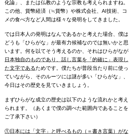
化論」、または仏教のような宗教も考えられますね。
この他、貨幣経済（≒貨幣）や株式会社、AI技術、コ
メの食べ方など人間は様々な発明をしてきました。
では日本人の発明はなんであるかと考えた場合、僕は
どうも「ひらがな」が最有力候補なのでは無いかと思
います。何を以てそう考えるのか、それはひらがなが
日本独自のものであり、話し言葉を「的確に」表現し
た文字である
ためです。僕たちが普段当たり前に使っ
ていながら、そのルーツには謎が多い「ひらがな」、
今日はその歴史を見ていきましょう。
まずひらがな成立の歴史は以下のような流れかと考え
られます。（あくまで僕の調べた範囲内であることを
ご了承下さい）
①日本には「文字」と呼べるもの（＝書き言葉）がな