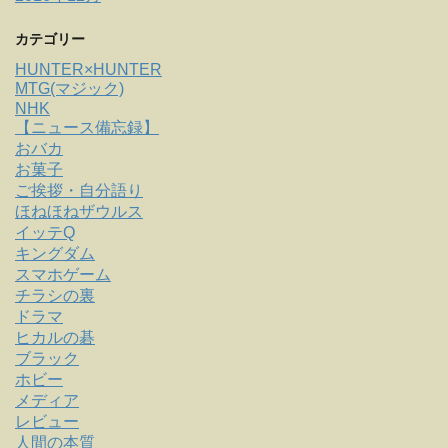
カテゴリー
HUNTER×HUNTER
MTG(マジック)
NHK
【ニュース備忘録】
おバカ
お菓子
ご挨拶・自分語り
ほねほねザウルス
イッテQ
キングダム
スマホゲーム
チラシの裏
ドラマ
ヒカルの碁
ブラック
ホビー
メディア
レビュー
人間の本質