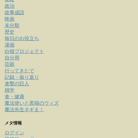
政治
故事成語
映画
未分類
歴史
毎日のお役立ち
漫画
白猫プロジェクト
自分用
芸能
行ってきたで
記録・振り返り
進撃の巨人
雑学
食・健康
魔法使いと黒猫のウィズ
魔法先生ネギま！
メタ情報
ログイン