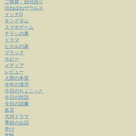
ご挨拶・自分語り
ほねほねザウルス
イッテQ
キングダム
スマホゲーム
チラシの裏
ドラマ
ヒカルの碁
ブラック
ホビー
メディア
レビュー
人間の本質
今年の漢字
今日のちょこっと
今日の対話
今日の語彙
名言
大河ドラマ
季節のお話
学び
実験