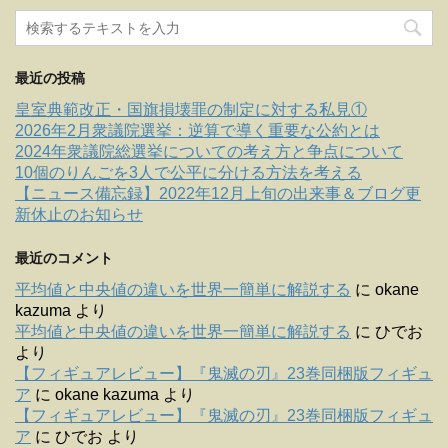
最近の投稿
皇室典範改正・国旗損壊罪の制定に対する私見①
2026年2月衆議院選挙：逆算で導く重要な公約とは
2024年衆議院総選挙についての考え方と争点について
10個のりんごを3人で公平に分ける方法を考える
【ニュース備忘録】2022年12月上旬の出来事＆ブログ更
新休止のお知らせ
最近のコメント
平均値と中央値の違いを世界一簡単に解説する
に
okane
kazuma
より
平均値と中央値の違いを世界一簡単に解説する
に
ひでお
より
【フィギュアレビュー】『鬼滅の刃』23巻同梱版フィギュ
ア
に
okane kazuma
より
【フィギュアレビュー】『鬼滅の刃』23巻同梱版フィギュ
ア
に
ひでお
より