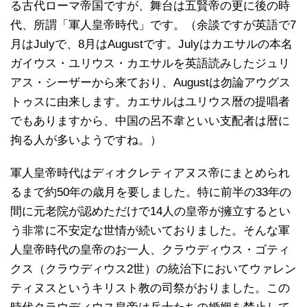
る古代ローマ帝国ですが、舞台は五賢帝の更に後の時
代、所謂「軍人皇帝時代」です。（余談ですが英語で7
月はJulyで、8月はAugustです。Julyはカエサルの本名
ガイウス・ユリウス・カエサルを英語読みしたジュリ
アス・シーザーから来ており、Augustは勿論アウグス
トゥスに由来します。カエサルはユリウス暦の提唱者
でもありますから、中国の呂不韋といい支配者は暦に
拘る人が多いようですね。）
軍人皇帝時代はディオクレティアヌス帝にまとめられ
るまで約50年の歳月を要しました。特に前半の33年の
間に元老院が認めただけで14人の皇帝が擁立するとい
う非常に不安定な世情が続いておりました。そんな軍
人皇帝時代の皇帝のお一人、クラウディウス・ゴティ
クス（クラウディウス2世）の統治下においてウァレン
ティヌスというキリスト教の司祭がおりました。この