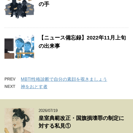
の手
【ニュース備忘録】2022年11月上旬
の出来事
PREV
MBTI性格診断で自分の素顔を覗きましょう
NEXT
神をおとす者
2026/07/19
皇室典範改正・国旗損壊罪の制定に
対する私見①