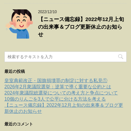
2022/12/10
【ニュース備忘録】2022年12月上旬
の出来事＆ブログ更新休止のお知ら
せ
最近の投稿
皇室典範改正・国旗損壊罪の制定に対する私見①
2026年2月衆議院選挙：逆算で導く重要な公約とは
2024年衆議院総選挙についての考え方と争点について
10個のりんごを3人で公平に分ける方法を考える
【ニュース備忘録】2022年12月上旬の出来事＆ブログ更
新休止のお知らせ
最近のコメント