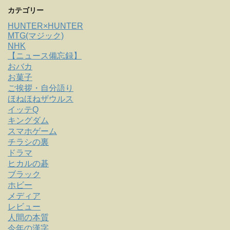
カテゴリー
HUNTER×HUNTER
MTG(マジック)
NHK
【ニュース備忘録】
おバカ
お菓子
ご挨拶・自分語り
ほねほねザウルス
イッテQ
キングダム
スマホゲーム
チラシの裏
ドラマ
ヒカルの碁
ブラック
ホビー
メディア
レビュー
人間の本質
今年の漢字