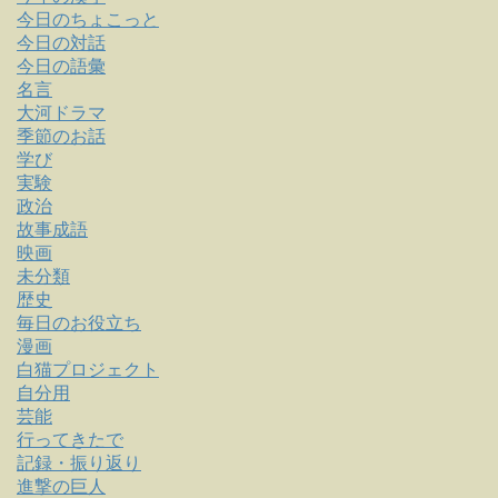
今日のちょこっと
今日の対話
今日の語彙
名言
大河ドラマ
季節のお話
学び
実験
政治
故事成語
映画
未分類
歴史
毎日のお役立ち
漫画
白猫プロジェクト
自分用
芸能
行ってきたで
記録・振り返り
進撃の巨人