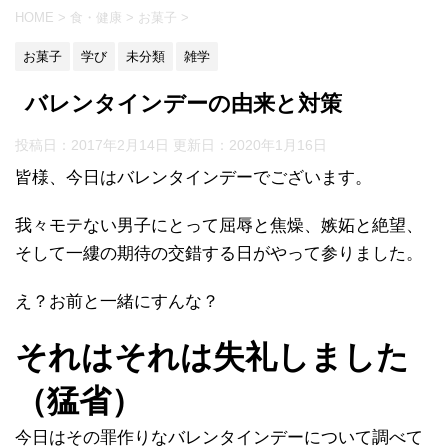
HOME
>
食・健康
>
お菓子
>
お菓子
学び
未分類
雑学
バレンタインデーの由来と対策
投稿日：2017年2月14日 更新日：
2020年1月16日
皆様、今日はバレンタインデーでございます。
我々モテない男子にとって屈辱と焦燥、嫉妬と絶望、
そして一縷の期待の交錯する日がやって参りました。
え？お前と一緒にすんな？
それはそれは失礼しました
（猛省）
今日はその罪作りなバレンタインデーについて調べて