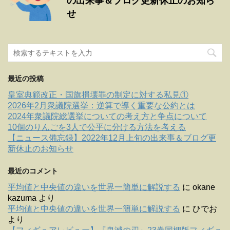
の出来事＆ブログ更新休止のお知ら
せ
最近の投稿
皇室典範改正・国旗損壊罪の制定に対する私見①
2026年2月衆議院選挙：逆算で導く重要な公約とは
2024年衆議院総選挙についての考え方と争点について
10個のりんごを3人で公平に分ける方法を考える
【ニュース備忘録】2022年12月上旬の出来事＆ブログ更
新休止のお知らせ
最近のコメント
平均値と中央値の違いを世界一簡単に解説する
に
okane
kazuma
より
平均値と中央値の違いを世界一簡単に解説する
に
ひでお
より