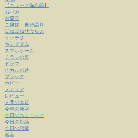
【ニュース備忘録】
おバカ
お菓子
ご挨拶・自分語り
ほねほねザウルス
イッテQ
キングダム
スマホゲーム
チラシの裏
ドラマ
ヒカルの碁
ブラック
ホビー
メディア
レビュー
人間の本質
今年の漢字
今日のちょこっと
今日の対話
今日の語彙
名言