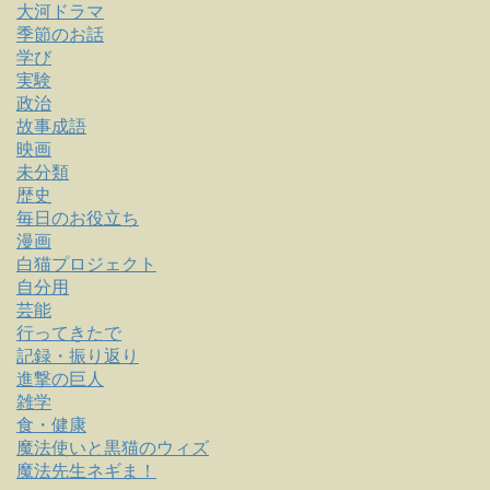
大河ドラマ
季節のお話
学び
実験
政治
故事成語
映画
未分類
歴史
毎日のお役立ち
漫画
白猫プロジェクト
自分用
芸能
行ってきたで
記録・振り返り
進撃の巨人
雑学
食・健康
魔法使いと黒猫のウィズ
魔法先生ネギま！