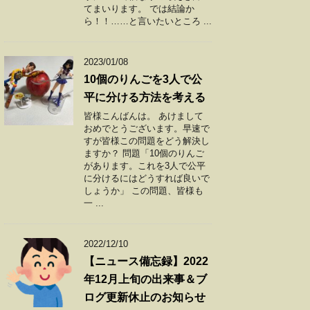
てまいります。 では結論か
ら！！……と言いたいところ ...
2023/01/08
10個のりんごを3人で公
平に分ける方法を考える
皆様こんばんは。 あけまして
おめでとうございます。早速で
すが皆様この問題をどう解決し
ますか？ 問題「10個のりんご
があります。これを3人で公平
に分けるにはどうすれば良いで
しょうか」 この問題、皆様も
一 ...
2022/12/10
【ニュース備忘録】2022
年12月上旬の出来事＆ブ
ログ更新休止のお知らせ