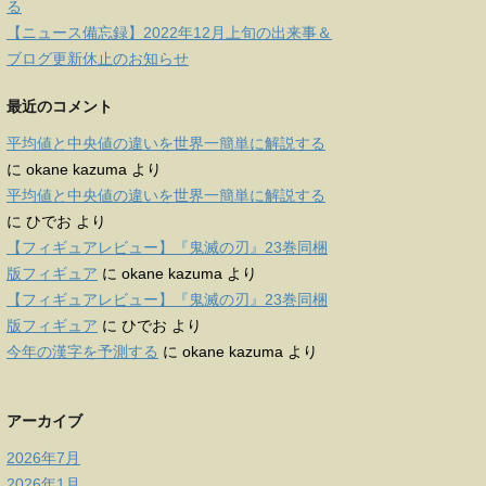
る
【ニュース備忘録】2022年12月上旬の出来事＆
ブログ更新休止のお知らせ
最近のコメント
平均値と中央値の違いを世界一簡単に解説する
に
okane kazuma
より
平均値と中央値の違いを世界一簡単に解説する
に
ひでお
より
【フィギュアレビュー】『鬼滅の刃』23巻同梱
版フィギュア
に
okane kazuma
より
【フィギュアレビュー】『鬼滅の刃』23巻同梱
版フィギュア
に
ひでお
より
今年の漢字を予測する
に
okane kazuma
より
アーカイブ
2026年7月
2026年1月