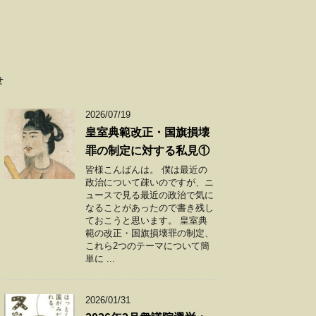
せ
2026/07/19
皇室典範改正・国旗損壊
罪の制定に対する私見①
皆様こんばんは。 僕は最近の
政治について疎いのですが、ニ
ュースで見る最近の政治で気に
なることがあったので書き残し
ておこうと思います。 皇室典
範の改正・国旗損壊罪の制定、
これら2つのテーマについて簡
単に ...
2026/01/31