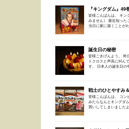
『キングダム』49
皆様こんばんは。 キン
みません） 最近知った
当日に家に届くことがわか
誕生日の秘密
皆様ごきげんよう。 昨
トクロスと声高に叫ん
す。 日本人の誕生日の中
戦士のひとやすみ
皆様こんばんは。 コン
みたらなんとキングダム
買いしてしまいましたよ、