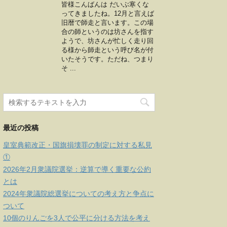
皆様こんばんは だいぶ寒くな
ってきましたね。12月と言えば
旧暦で師走と言います。この場
合の師というのは坊さんを指す
ようで、坊さんが忙しく走り回
る様から師走という呼び名が付
いたそうです。ただね、つまり
そ ...
最近の投稿
皇室典範改正・国旗損壊罪の制定に対する私見
①
2026年2月衆議院選挙：逆算で導く重要な公約
とは
2024年衆議院総選挙についての考え方と争点に
ついて
10個のりんごを3人で公平に分ける方法を考え