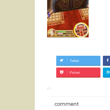
Twitter
B
Pocket
-
comment