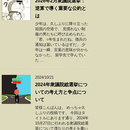
2026年2月衆議院選挙：
逆算で導く重要な公約と
は
少年は、久しぶりに降り立った
祖国の空港で、 見慣れない制
服の男たちに呼び止められた。
「君、○年生まれだね。徴兵の
通知は届いているはずだ」 少
年は一瞬、言葉の意味が分から
なかった。 留学先で学んでい
た ...
2024/10/21
2024年衆議院総選挙につ
いての考え方と争点につ
いて
皆様こんばんは。 めっちゃ久
しぶりの投稿です。 今回はタ
イトルにあります通り、2024年
10月27日に行われる衆議院総選
挙について僕なりの考えを書い