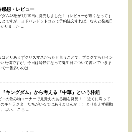
巻感想・レビュー
グダム48巻が1月19日に発売しました！（レビューが遅くなってす
ことですが、ヨドバシドットコムで予約注文すれば、なんと発売日
りました ...
日はとりあえずクリスマスだったと言うことで、ブログでもセイン
でいた僕ですが、今日は冷静になって誕生日について書いていきま
で一番多いのは ...
＆『キングダム』から考える「中華」という枠組
ビニの飲み物コーナーで見覚えのある顔を発見！！ 近くに寄って
のキャラクターたちがいるではありませんか！！ とりあえず衝動
はい。 こち ...