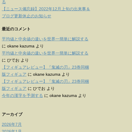
る
【ニュース備忘録】2022年12月上旬の出来事＆
ブログ更新休止のお知らせ
最近のコメント
平均値と中央値の違いを世界一簡単に解説する
に
okane kazuma
より
平均値と中央値の違いを世界一簡単に解説する
に
ひでお
より
【フィギュアレビュー】『鬼滅の刃』23巻同梱
版フィギュア
に
okane kazuma
より
【フィギュアレビュー】『鬼滅の刃』23巻同梱
版フィギュア
に
ひでお
より
今年の漢字を予測する
に
okane kazuma
より
アーカイブ
2026年7月
2026年1月