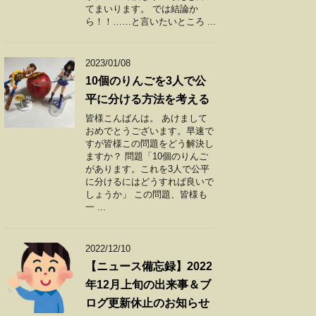
てまいります。 では結論か
ら！！……と言いたいところ ...
2023/01/08
10個のりんごを3人で公
平に分ける方法を考える
皆様こんばんは。 あけまして
おめでとうございます。早速で
すが皆様この問題をどう解決し
ますか？ 問題「10個のりんご
があります。これを3人で公平
に分けるにはどうすれば良いで
しょうか」 この問題、皆様も
一 ...
2022/12/10
【ニュース備忘録】2022
年12月上旬の出来事＆ブ
ログ更新休止のお知らせ