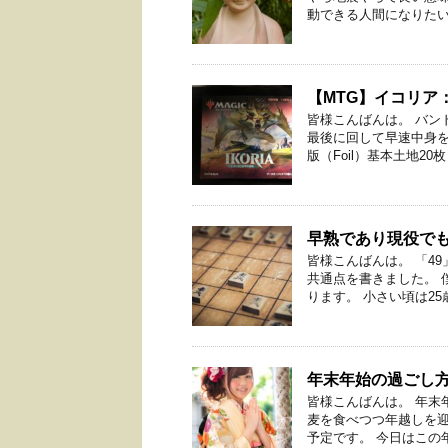
動できる人間になりたいです
【MTG】イコリア
皆様こんばんは。 バン
最後に回して早速中身を
版（Foil）基本土地20枚（
早熟であり現役でも
皆様こんばんは。 「4
共通点を書きました。 
ります。 小さい頃は25歳
年末年始の過ごし
皆様こんばんは。 年末
麦を食べつつ年越しを
予定です。 今日はこの年