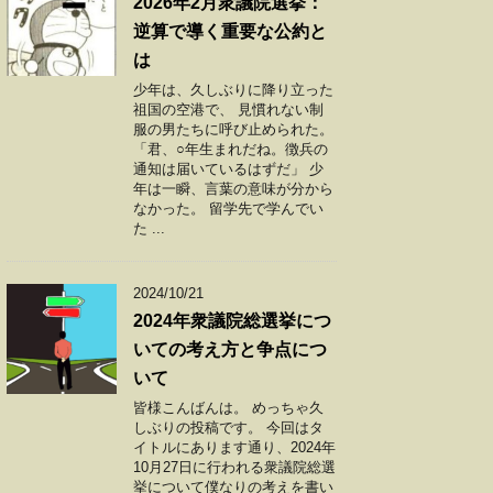
2026年2月衆議院選挙：
逆算で導く重要な公約と
は
少年は、久しぶりに降り立った
祖国の空港で、 見慣れない制
服の男たちに呼び止められた。
「君、○年生まれだね。徴兵の
通知は届いているはずだ」 少
年は一瞬、言葉の意味が分から
なかった。 留学先で学んでい
た ...
2024/10/21
2024年衆議院総選挙につ
いての考え方と争点につ
いて
皆様こんばんは。 めっちゃ久
しぶりの投稿です。 今回はタ
イトルにあります通り、2024年
10月27日に行われる衆議院総選
挙について僕なりの考えを書い