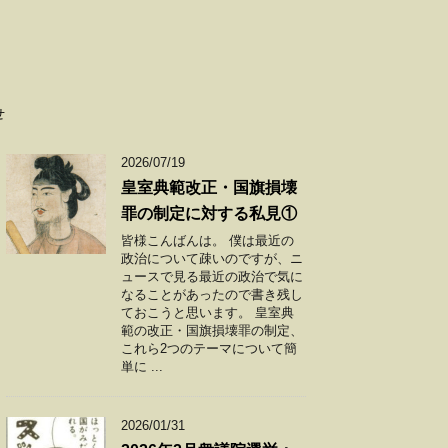
せ
2026/07/19
皇室典範改正・国旗損壊
罪の制定に対する私見①
皆様こんばんは。 僕は最近の
政治について疎いのですが、ニ
ュースで見る最近の政治で気に
なることがあったので書き残し
ておこうと思います。 皇室典
範の改正・国旗損壊罪の制定、
これら2つのテーマについて簡
単に ...
2026/01/31