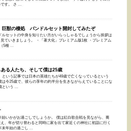
。 さ ...
：巨獣の棲処 バンドルセット開封してみたぞ
ドルセットの中身を知りたい方がいらっしゃるでしょうから挨拶は
見ていきましょう。 ・「著大化」プレミアム版1枚 ・プレミアム
5種 ...
ある人たち、そして僕は25歳
9」という記事では日本の英雄たちが49歳で亡くなっているという
僕は今25歳で、彼らの享年の約半分を生きながらえていることにな
という ...
方
年始いかがお過ごしでしょうか。 僕は紅白歌合戦を見ながら、蕎
迎え、年が切り替わると同時に家を出て家近くの神社に初詣に行く
末年始の過ごし ...