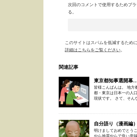
次回のコメントで使用するためブラ
る。
このサイトはスパムを低減するために A
詳細はこちらをご覧ください
。
関連記事
東京都知事選開幕
皆様こんばんは。 地方
都・東京は日本一の人
現状です。 さて、そんな
自分語り（漫画編
明けましておめでとうご
やら地震やらで良い意味