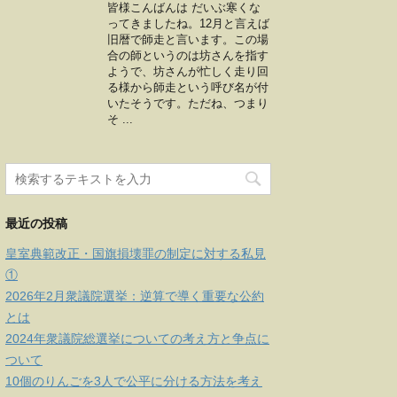
皆様こんばんは だいぶ寒くな
ってきましたね。12月と言えば
旧暦で師走と言います。この場
合の師というのは坊さんを指す
ようで、坊さんが忙しく走り回
る様から師走という呼び名が付
いたそうです。ただね、つまり
そ ...
最近の投稿
皇室典範改正・国旗損壊罪の制定に対する私見
①
2026年2月衆議院選挙：逆算で導く重要な公約
とは
2024年衆議院総選挙についての考え方と争点に
ついて
10個のりんごを3人で公平に分ける方法を考え