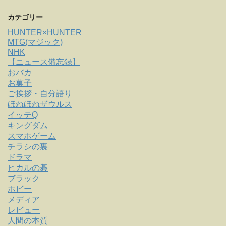
カテゴリー
HUNTER×HUNTER
MTG(マジック)
NHK
【ニュース備忘録】
おバカ
お菓子
ご挨拶・自分語り
ほねほねザウルス
イッテQ
キングダム
スマホゲーム
チラシの裏
ドラマ
ヒカルの碁
ブラック
ホビー
メディア
レビュー
人間の本質