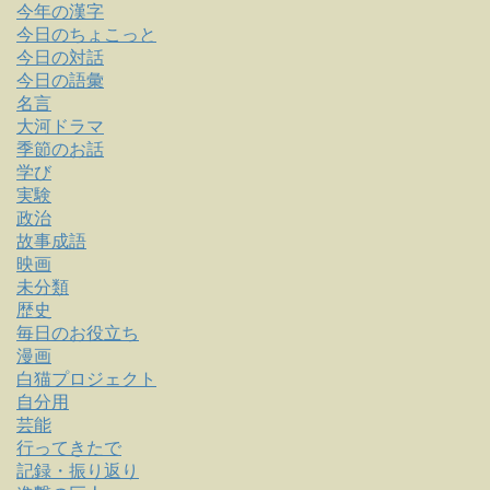
今年の漢字
今日のちょこっと
今日の対話
今日の語彙
名言
大河ドラマ
季節のお話
学び
実験
政治
故事成語
映画
未分類
歴史
毎日のお役立ち
漫画
白猫プロジェクト
自分用
芸能
行ってきたで
記録・振り返り