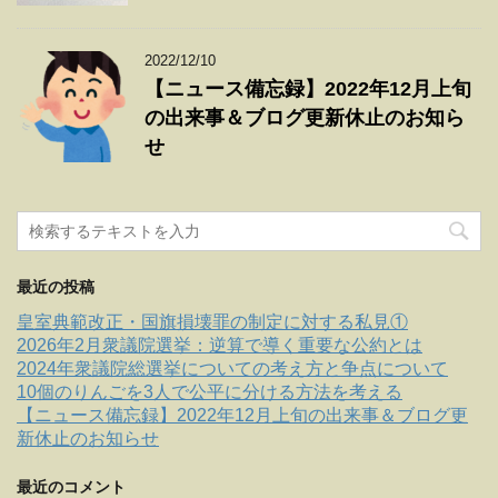
2022/12/10
【ニュース備忘録】2022年12月上旬
の出来事＆ブログ更新休止のお知ら
せ
最近の投稿
皇室典範改正・国旗損壊罪の制定に対する私見①
2026年2月衆議院選挙：逆算で導く重要な公約とは
2024年衆議院総選挙についての考え方と争点について
10個のりんごを3人で公平に分ける方法を考える
【ニュース備忘録】2022年12月上旬の出来事＆ブログ更
新休止のお知らせ
最近のコメント