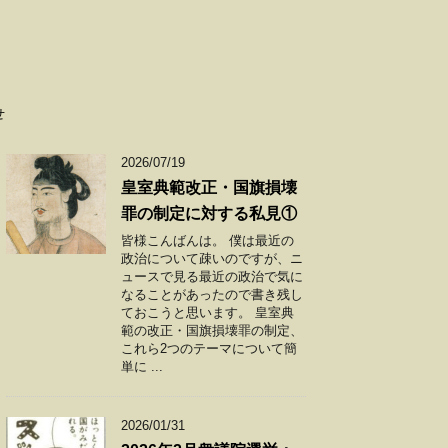
せ
2026/07/19
皇室典範改正・国旗損壊
罪の制定に対する私見①
皆様こんばんは。 僕は最近の
政治について疎いのですが、ニ
ュースで見る最近の政治で気に
なることがあったので書き残し
ておこうと思います。 皇室典
範の改正・国旗損壊罪の制定、
これら2つのテーマについて簡
単に ...
2026/01/31