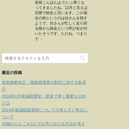
皆様こんばんは だいぶ寒くな
ってきましたね。12月と言えば
旧暦で師走と言います。この場
合の師というのは坊さんを指す
ようで、坊さんが忙しく走り回
る様から師走という呼び名が付
いたそうです。ただね、つまり
そ ...
最近の投稿
皇室典範改正・国旗損壊罪の制定に対する私見
①
2026年2月衆議院選挙：逆算で導く重要な公約
とは
2024年衆議院総選挙についての考え方と争点に
ついて
10個のりんごを3人で公平に分ける方法を考え