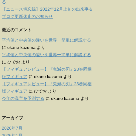
る
【ニュース備忘録】2022年12月上旬の出来事＆
ブログ更新休止のお知らせ
最近のコメント
平均値と中央値の違いを世界一簡単に解説する
に
okane kazuma
より
平均値と中央値の違いを世界一簡単に解説する
に
ひでお
より
【フィギュアレビュー】『鬼滅の刃』23巻同梱
版フィギュア
に
okane kazuma
より
【フィギュアレビュー】『鬼滅の刃』23巻同梱
版フィギュア
に
ひでお
より
今年の漢字を予測する
に
okane kazuma
より
アーカイブ
2026年7月
2026年1月