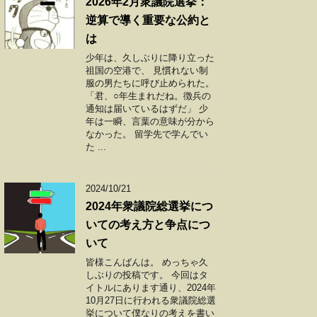
2026年2月衆議院選挙：
逆算で導く重要な公約と
は
少年は、久しぶりに降り立った
祖国の空港で、 見慣れない制
服の男たちに呼び止められた。
「君、○年生まれだね。徴兵の
通知は届いているはずだ」 少
年は一瞬、言葉の意味が分から
なかった。 留学先で学んでい
た ...
2024/10/21
2024年衆議院総選挙につ
いての考え方と争点につ
いて
皆様こんばんは。 めっちゃ久
しぶりの投稿です。 今回はタ
イトルにあります通り、2024年
10月27日に行われる衆議院総選
挙について僕なりの考えを書い