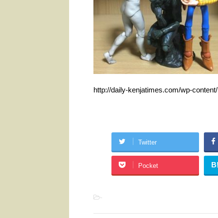
http://daily-kenjatimes.com/wp-conten
Twitter
B
Pocket
-