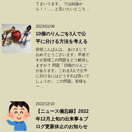
てまいります。 では結論か
ら！！……と言いたいところ ...
2023/01/08
10個のりんごを3人で公
平に分ける方法を考える
皆様こんばんは。 あけまして
おめでとうございます。早速で
すが皆様この問題をどう解決し
ますか？ 問題「10個のりんご
があります。これを3人で公平
に分けるにはどうすれば良いで
しょうか」 この問題、皆様も
一 ...
2022/12/10
【ニュース備忘録】2022
年12月上旬の出来事＆ブ
ログ更新休止のお知らせ