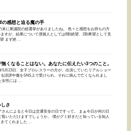
選挙の感想と迫る魔の手
月の末に衆議院の総選挙がありましたね。 色々と感想をお持ちの方
ますが、結果について僕個人としては8割絶望、2割希望として見
 まず絶 ...
が無くなることはない。あなたに伝えたい3つのこと。
20年5月23日、女子プロレスラーの方が、出演していたリアルショー
る誹謗中傷をSNS上で受けられ、それに病んで亡くなられまし
性には ...
いしさ
アさんによると今日は交通安全の日ですって。 まぁ今日が何の日
ご覧いただけますでしょうか。 僕がグミ好きだと知っている知人
てくれました ...