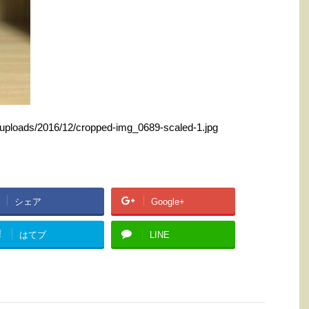
t/uploads/2016/12/cropped-img_0689-scaled-1.jpg
シェア
Google+
!
はてブ
LINE