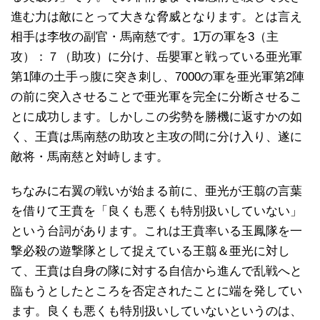
進む力は敵にとって大きな脅威となります。とは言え
相手は李牧の副官・馬南慈です。1万の軍を3（主
攻）：７（助攻）に分け、岳嬰軍と戦っている亜光軍
第1陣の土手っ腹に突き刺し、7000の軍を亜光軍第2陣
の前に突入させることで亜光軍を完全に分断させるこ
とに成功します。しかしこの劣勢を勝機に返すかの如
く、王賁は馬南慈の助攻と主攻の間に分け入り、遂に
敵将・馬南慈と対峙します。
ちなみに右翼の戦いが始まる前に、亜光が王翦の言葉
を借りて王賁を「良くも悪くも特別扱いしていない」
という台詞があります。これは王賁率いる玉鳳隊を一
撃必殺の遊撃隊として捉えている王翦＆亜光に対し
て、王賁は自身の隊に対する自信から進んで乱戦へと
臨もうとしたところを否定されたことに端を発してい
ます。良くも悪くも特別扱いしていないというのは、