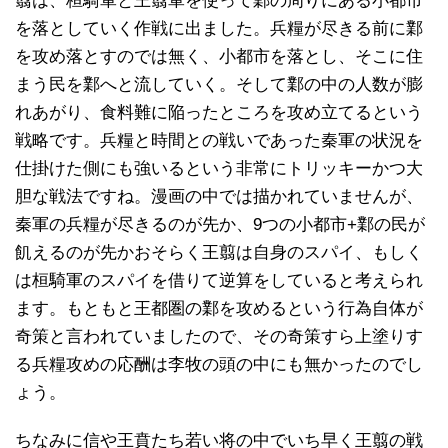
翦は、桓騎軍と王翦軍を使って鄴の周りにある小都市
を落としていく作戦に出ました。兵糧が尽きる前に鄴
を攻め落とすのでは無く、小都市を落とし、そこに住
まう民を鄴へと流していく。そして鄴の中の人数が膨
れあがり、食料難に陥ったところを攻め立てるという
戦略です。兵糧と時間との戦いであった秦軍の状況を
仕掛けた側にも強いるという非常にトリッキーかつ大
胆な戦法ですね。漫画の中では描かれていませんが、
秦軍の兵糧が尽きるのが先か、9つの小都市+鄴の民が
飢えるのが先かおそらく王翦は自身のスパイ、もしく
は桓騎軍のスパイを借りて逆算をしていると考えられ
ます。もともと王都圏の鄴を攻めるという行為自体が
奇策と言われていましたので、その奇策すら上塗りす
る兵糧攻めの応酬は李牧の頭の中にも無かったのでし
ょう。
ちなみに信や王賁たち若い将の中でいち早く王翦の戦