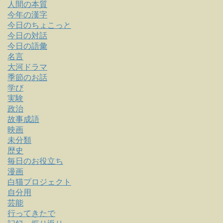
人間の本質
今年の漢字
今日のちょこっと
今日の対話
今日の語彙
名言
大河ドラマ
季節のお話
学び
実験
政治
故事成語
映画
未分類
歴史
毎日のお役立ち
漫画
白猫プロジェクト
自分用
芸能
行ってきたで