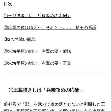
目次
①王翦描きしは「兵糧攻めの応酬」
②暗雲の後は晴天か、それとも……。趙王の系譜
③3つの戦い開幕
④朱海平原の戦い、左翼の要・蒙恬
⑤朱海平原の戦い、右翼の要・王賁
①王翦描きしは「兵糧攻めの応酬」
前47巻で「鄴」を武力で攻め落とせないと判断した王