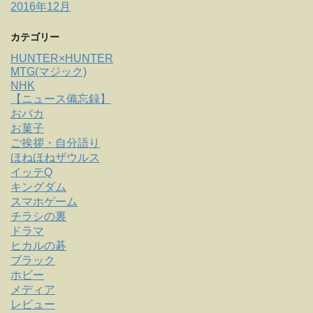
2016年12月
カテゴリー
HUNTER×HUNTER
MTG(マジック)
NHK
【ニュース備忘録】
おバカ
お菓子
ご挨拶・自分語り
ほねほねザウルス
イッテQ
キングダム
スマホゲーム
チラシの裏
ドラマ
ヒカルの碁
ブラック
ホビー
メディア
レビュー