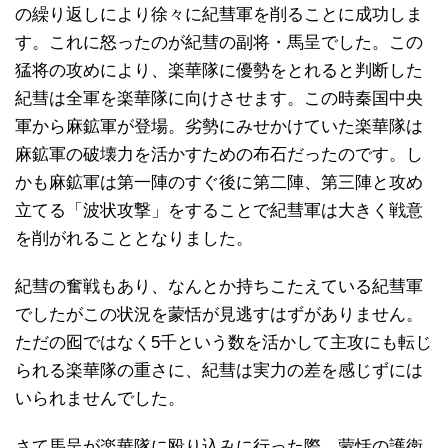
の繰り返しにより徐々に紀彗軍を削ることに成功しま
す。これに怒ったのが紀彗の副将・馬呈でした。この
猛将の攻めにより、楽華隊に優勢をとれると判断した
紀彗は全軍を楽華隊に向けさせます。この時秦国中央
軍から麻鉱軍が登場。劣勢にみせかけていた楽華隊は
麻鉱軍の破壊力を活かすための布石だったのです。し
かも麻鉱軍は第一陣のすぐ後に第二陣、第三陣と攻め
立てる「波状攻撃」をすることで紀彗軍は大きく戦意
を削がれることとなりました。
紀彗の奮戦もあり、なんとか持ちこたえている紀彗軍
でしたがこの状況を蒙恬が見逃すはずがありません。
ただの囮ではなく5千という数を活かして主攻にも転じ
られる楽華隊の重さに、紀彗は実力の差を感じずには
いられませんでした。
さて馬呈が楽華隊に殴り込みに行った際、蒙恬の護衛