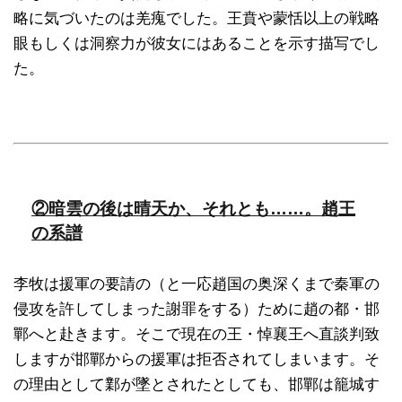
略に気づいたのは羌瘣でした。王賁や蒙恬以上の戦略
眼もしくは洞察力が彼女にはあることを示す描写でし
た。
②暗雲の後は晴天か、それとも……。趙王
の系譜
李牧は援軍の要請の（と一応趙国の奥深くまで秦軍の
侵攻を許してしまった謝罪をする）ために趙の都・邯
鄲へと赴きます。そこで現在の王・悼襄王へ直談判致
しますが邯鄲からの援軍は拒否されてしまいます。そ
の理由として鄴が墜とされたとしても、邯鄲は籠城す