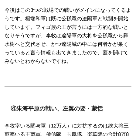
今後はこの3つの戦場での戦いがメインになってくるよ
うです。楊端和軍は既に公孫竜の遼陽軍と戦闘を開始
しています。フィゴ族の王が言うには一方的な戦いと
なりそうですが、李牧は遼陽軍の大将を公孫竜から舜
水樹へと交代させ、かつ遼陽城の中には何者かが巣く
っていると言う情報も出てきましたので、蓋を開けて
みないとわからないですね。
④朱海平原の戦い、左翼の要・蒙恬
李牧率いる閼与軍（12万人）に対抗するのは総大将王
翦率いる王翦軍、飛信隊、玉鳳隊、楽華隊の合計8万8