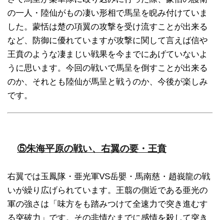
の一人・陸仙がもの凄い形相で馬呈を睨み付けていま
した。蒙恬は楚の項翼の攻撃を受け流すことが出来る
など、防御に優れていますが攻撃に関して言えば信や
王賁のような凄まじい戦果を今までにあげていないよ
うに思います。今回の戦いで馬呈を倒すことが出来る
のか、それとも陸仙が馬呈と戦うのか、今後が楽しみ
です。
⑤朱海平原の戦い、右翼の要・王賁
右翼では玉鳳隊・亜光軍VS岳嬰・馬南慈・趙峩龍の戦
いが繰り広げられています。王翦の側近である亜光の
軍の強さは「味方をも踏みつけて全速力で突き進むす
る突破力」です。その非情なまでに感情を殺して突き