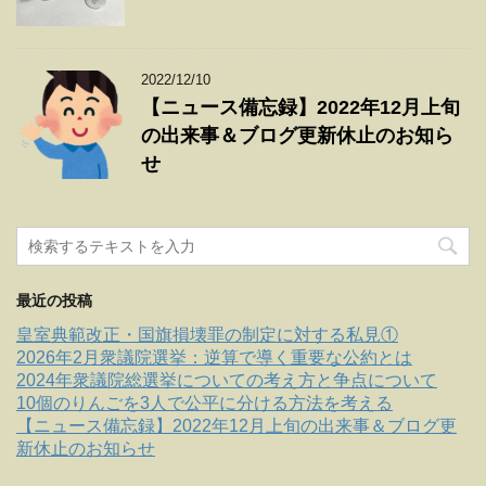
2022/12/10
【ニュース備忘録】2022年12月上旬
の出来事＆ブログ更新休止のお知ら
せ
最近の投稿
皇室典範改正・国旗損壊罪の制定に対する私見①
2026年2月衆議院選挙：逆算で導く重要な公約とは
2024年衆議院総選挙についての考え方と争点について
10個のりんごを3人で公平に分ける方法を考える
【ニュース備忘録】2022年12月上旬の出来事＆ブログ更
新休止のお知らせ