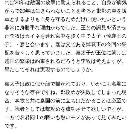
れば20年は敵国の攻撃に耐えられること、自身が病気
がちで20年は生きられないことを考ると邯鄲の軍を援
軍とするよりも自身を守るためだけに使いたいという
非常に身勝手な理由からでした。王との謁見を済ませ
た李牧はカイネを連れ宮中を歩く中で太子（悼襄王の
子）・嘉と会います。嘉は父である悼襄王の今回の采
配を苦々しく思っていました。嘉太子が王位に就けば
趙国の繁栄は約束されるだろうと李牧は考えますが、
果たしてそれは実現するのでしょうか。
嘉太子は政に似た顔で描かれており、いかにも名君に
なりそうな存在ですね。鄴攻めが失敗してしまった場
合、李牧と共に秦国の前に立ちはだかることは必至で
す。読者としては鄴攻めを成功させて欲しいですが、
一方で名君同士の戦いも熱いモノがあって見てみたい
です。