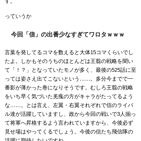
す。
っていうか
今回「信」の出番少なすぎてワロタｗｗｗ
言葉を発してるコマを数えると大体15コマくらいでし
たよ。しかもそのうちのほとんどは王翦の戦略を聞い
て「！？」となっていたモノが多く、最後の525話に至
っては姿さえ出てこないという……。多分今までで一
番影が薄かった巻になりそうです。むしろ王翦の戦略
をいち早く気づいた羌瘣の方がキャラがたってるよう
な……。とは言え、左翼・右翼それぞれで信のライバ
ル達が活躍していますし、政から今回の戦いで3人揃っ
て将軍へ昇格するよう言われていますから、今後必ず
見せ場はやってくるでしょう。今後の信たち飛信隊の
活躍に期待したいですね。