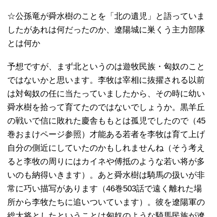
☆公孫竜が舜水樹のことを「北の遺児」と語っていま
したがあれは何だったのか、遼陽城に巣くう主力部隊
とは何か
予想ですが、まず北というのは遊牧民族・匈奴のこと
ではないかと思います。李牧は宰相に抜擢される以前
は対匈奴の任に当たっていましたから、その時に幼い
舜水樹を拾って育てたのではないでしょうか。黒羊丘
の戦いで信に敗れた慶舎ももとは孤児でしたので（45
巻おまけページ参照）才能ある若者を李牧は育て上げ
自分の側近にしていたのかもしれませんね（そう考え
ると李牧の周りにはカイネや傅抵のような若い将が多
いのも納得いきます）。あと舜水樹は騎馬の扱いが非
常に巧い描写があります（46巻503話で遠く離れた場
所から李牧たちに追いついています）。彼を遼陽軍の
総大将としたということは匈奴のような騎馬民族が遼