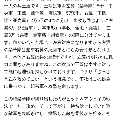
千人の兵士達です。王翦は軍を左翼（楽華隊）5千、中
央軍（王翦・飛信隊・麻鉱軍）5万8千、右翼（玉鳳
隊・亜光軍）2万5千の3つに分け、李牧も同じように右
翼3万（紀彗軍）、本軍6万（李牧・金毛・堯雲）、左
翼3万（岳嬰・馬南慈・趙峩龍）の3隊に分けておりま
す。向かい合った場合、左右対称になりますから左翼
の楽華隊は趙軍右翼の紀彗軍とにらみ合う形となりま
す。本体と右翼は兵の差5千ですが、左翼は明らかに戦
力に開きがありますね。この次点で王翦は李牧に対し
て既に心理戦を持ちかけております。つまり「さっさ
と左を攻めてこい」という挑発です。李牧はこの挑発
に乗っかり、紀彗軍へ攻撃を命じます。
この時楽華隊が繰り出したのがヒット＆アウェイの戦
法でした。攻め、そして下がり、待ち伏せしていた軍
が敵軍を袋叩きにし、撤退した敵を背後から狩る。そ