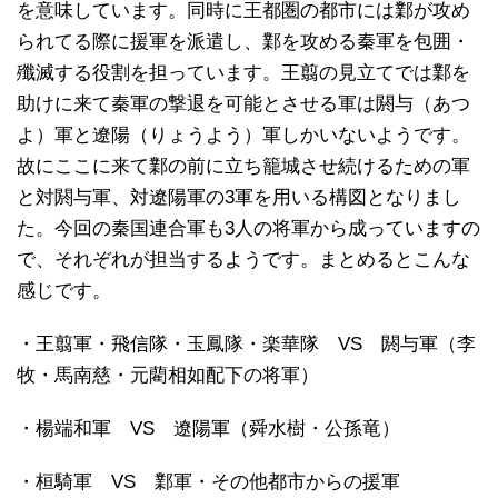
を意味しています。同時に王都圏の都市には鄴が攻め
られてる際に援軍を派遣し、鄴を攻める秦軍を包囲・
殲滅する役割を担っています。王翦の見立てでは鄴を
助けに来て秦軍の撃退を可能とさせる軍は閼与（あつ
よ）軍と遼陽（りょうよう）軍しかいないようです。
故にここに来て鄴の前に立ち籠城させ続けるための軍
と対閼与軍、対遼陽軍の3軍を用いる構図となりまし
た。今回の秦国連合軍も3人の将軍から成っていますの
で、それぞれが担当するようです。まとめるとこんな
感じです。
・王翦軍・飛信隊・玉鳳隊・楽華隊 VS 閼与軍（李
牧・馬南慈・元藺相如配下の将軍）
・楊端和軍 VS 遼陽軍（舜水樹・公孫竜）
・桓騎軍 VS 鄴軍・その他都市からの援軍