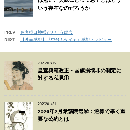
いう存在なのだろうか
PREV
お客様は神様だという虚言
NEXT
【映画感想】『空飛ぶタイヤ』感想・レビュー
2026/07/19
皇室典範改正・国旗損壊罪の制定に
対する私見①
2026/01/31
2026年2月衆議院選挙：逆算で導く重
要な公約とは