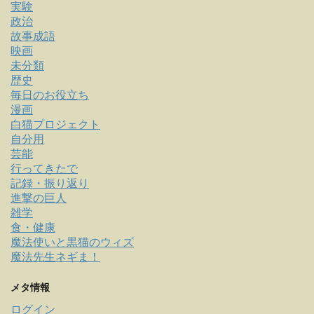
実験
政治
故事成語
映画
未分類
歴史
毎日のお役立ち
漫画
白猫プロジェクト
自分用
芸能
行ってきたで
記録・振り返り
進撃の巨人
雑学
食・健康
魔法使いと黒猫のウィズ
魔法先生ネギま！
メタ情報
ログイン