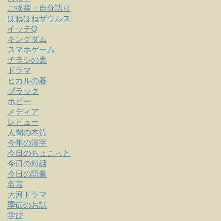
ご挨拶・自分語り
ほねほねザウルス
イッテQ
キングダム
スマホゲーム
チラシの裏
ドラマ
ヒカルの碁
ブラック
ホビー
メディア
レビュー
人間の本質
今年の漢字
今日のちょこっと
今日の対話
今日の語彙
名言
大河ドラマ
季節のお話
学び