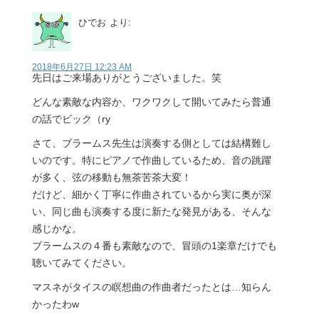
ひでお
より:
2018年6月27日 12:23 AM
先日はご来場ありがとうございました。笑
どんな素敵な内容か、ワクワクして開いてみたら普通
の話でビック（ry
さて、ブラームス先生は演奏する側としては結構難し
いのです。特にピアノで作曲しているため、音の跳躍
が多く、弦の移動も無茶苦茶大変！
だけど、細かく丁寧に作曲されているから実に奥が深
い、同じ曲も演奏する度に新たな発見がある、そんな
感じかな。
ブラームスの４番も素敵なので、冒頭の1楽章だけでも
聴いてみてください。
マスネがタイスの瞑想曲の作曲者だったとは…知らん
かったわw