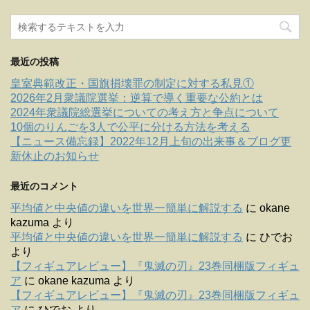
最近の投稿
皇室典範改正・国旗損壊罪の制定に対する私見①
2026年2月衆議院選挙：逆算で導く重要な公約とは
2024年衆議院総選挙についての考え方と争点について
10個のりんごを3人で公平に分ける方法を考える
【ニュース備忘録】2022年12月上旬の出来事＆ブログ更
新休止のお知らせ
最近のコメント
平均値と中央値の違いを世界一簡単に解説する
に
okane
kazuma
より
平均値と中央値の違いを世界一簡単に解説する
に
ひでお
より
【フィギュアレビュー】『鬼滅の刃』23巻同梱版フィギュ
ア
に
okane kazuma
より
【フィギュアレビュー】『鬼滅の刃』23巻同梱版フィギュ
ア
に
ひでお
より