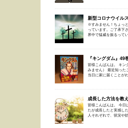
新型コロナウイル
※すみません！ちょっ
っています。ご了承下さ
界中で猛威を振るっている
『キングダム』49
皆様こんばんは。 キン
みません） 最近知った
当日に家に届くことがわか
成長した方法を教
皆様こんばんは。 今日
たが成長したと実感した
人それぞれで、状況や効果