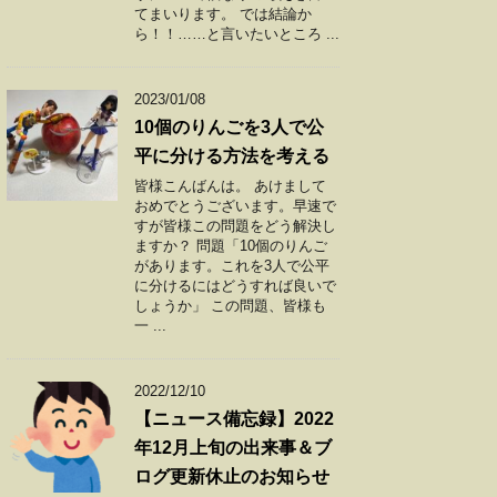
てまいります。 では結論か
ら！！……と言いたいところ ...
2023/01/08
10個のりんごを3人で公
平に分ける方法を考える
皆様こんばんは。 あけまして
おめでとうございます。早速で
すが皆様この問題をどう解決し
ますか？ 問題「10個のりんご
があります。これを3人で公平
に分けるにはどうすれば良いで
しょうか」 この問題、皆様も
一 ...
2022/12/10
【ニュース備忘録】2022
年12月上旬の出来事＆ブ
ログ更新休止のお知らせ