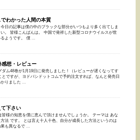
スでわかった人間の本質
と今日の記事は僕の中のブラックな部分がいつもより多く出てしま
い。 皆様こんばんは。 中国で発祥した新型コロナウイルスが世
ようです。 僕 ...
巻感想・レビュー
グダム48巻が1月19日に発売しました！（レビューが遅くなってす
ことですが、ヨドバシドットコムで予約注文すれば、なんと発売日
りました ...
えて下さい
は皆様の知恵を僕に恵んで頂けませんでしょうか。 テーマは あな
方法 です。 とは言え十人十色、自分が成長した方法というのは
も異なるで ...