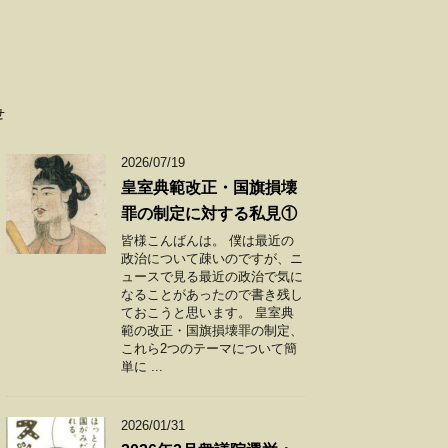
せ
2026/07/19
皇室典範改正・国旗損壊
罪の制定に対する私見①
皆様こんばんは。 僕は最近の
政治について疎いのですが、ニ
ュースで見る最近の政治で気に
なることがあったので書き残し
ておこうと思います。 皇室典
範の改正・国旗損壊罪の制定、
これら2つのテーマについて簡
単に ...
2026/01/31