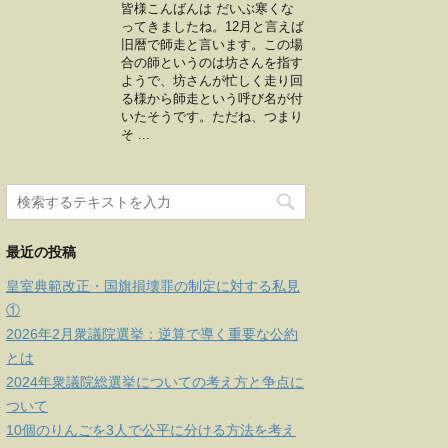
皆様こんばんは だいぶ寒くな
ってきましたね。12月と言えば
旧暦で師走と言います。この場
合の師というのは坊さんを指す
ようで、坊さんが忙しく走り回
る様から師走という呼び名が付
いたそうです。ただね、つまり
そ ...
最近の投稿
皇室典範改正・国旗損壊罪の制定に対する私見
①
2026年2月衆議院選挙：逆算で導く重要な公約
とは
2024年衆議院総選挙についての考え方と争点に
ついて
10個のりんごを3人で公平に分ける方法を考え