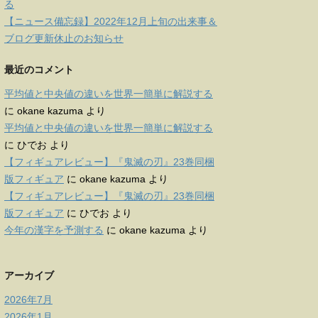
る
【ニュース備忘録】2022年12月上旬の出来事＆
ブログ更新休止のお知らせ
最近のコメント
平均値と中央値の違いを世界一簡単に解説する
に
okane kazuma
より
平均値と中央値の違いを世界一簡単に解説する
に
ひでお
より
【フィギュアレビュー】『鬼滅の刃』23巻同梱
版フィギュア
に
okane kazuma
より
【フィギュアレビュー】『鬼滅の刃』23巻同梱
版フィギュア
に
ひでお
より
今年の漢字を予測する
に
okane kazuma
より
アーカイブ
2026年7月
2026年1月