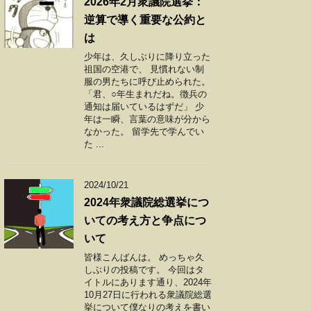
2026年2月衆議院選挙：
逆算で導く重要な公約と
は
少年は、久しぶりに降り立った
祖国の空港で、 見慣れない制
服の男たちに呼び止められた。
「君、○年生まれだね。徴兵の
通知は届いているはずだ」 少
年は一瞬、言葉の意味が分から
なかった。 留学先で学んでい
た ...
2024/10/21
2024年衆議院総選挙につ
いての考え方と争点につ
いて
皆様こんばんは。 めっちゃ久
しぶりの投稿です。 今回はタ
イトルにあります通り、2024年
10月27日に行われる衆議院総選
挙について僕なりの考えを書い