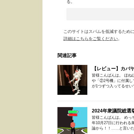
る。
このサイトはスパムを低減するために A
詳細はこちらをご覧ください
。
関連記事
【レビュー】カバヤ
皆様こんばんは。 ほね
や「②2号機」に付属し
が1つずつ入ってるせいで
2024年衆議院総
皆様こんばんは。 めっ
年10月27日に行われ
論から！！……と言いたい