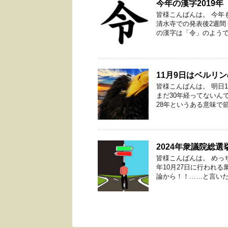
今年の漢字2019年
皆様こんばんは。 今年
清水寺での発表後2週間
の漢字は「令」のようです
11月9日はベルリ
皆様こんばんは。 明日
まだ30年経ってないん
28年というある意味で節目
2024年衆議院総
皆様こんばんは。 めっ
年10月27日に行われ
論から！！……と言いたい