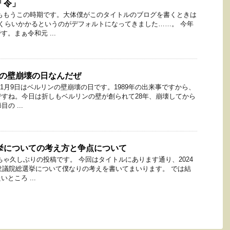
「令」
ももうこの時期です。大体僕がこのタイトルのブログを書くときは
くらいかかるというのがデフォルトになってきました……。 今年
。まぁ令和元 ...
ンの壁崩壊の日なんだぜ
11月9日はベルリンの壁崩壊の日です。1989年の出来事ですから、
ですね。今日は折しもベルリンの壁が創られて28年、崩壊してから
の ...
選挙についての考え方と争点について
ちゃ久しぶりの投稿です。 今回はタイトルにあります通り、2024
る衆議院総選挙について僕なりの考えを書いてまいります。 では結
ところ ...