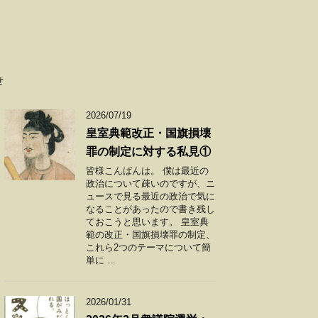
せ
2026/07/19
皇室典範改正・国旗損壊
罪の制定に対する私見①
皆様こんばんは。 僕は最近の
政治について疎いのですが、ニ
ュースで見る最近の政治で気に
なることがあったので書き残し
ておこうと思います。 皇室典
範の改正・国旗損壊罪の制定、
これら2つのテーマについて簡
単に ...
2026/01/31