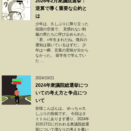
2026年2月衆議院選挙：
逆算で導く重要な公約と
は
少年は、久しぶりに降り立った
祖国の空港で、 見慣れない制
服の男たちに呼び止められた。
「君、○年生まれだね。徴兵の
通知は届いているはずだ」 少
年は一瞬、言葉の意味が分から
なかった。 留学先で学んでい
た ...
2024/10/21
2024年衆議院総選挙につ
いての考え方と争点につ
いて
皆様こんばんは。 めっちゃ久
しぶりの投稿です。 今回はタ
イトルにあります通り、2024年
10月27日に行われる衆議院総選
挙について僕なりの考えを書い