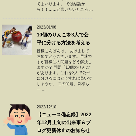
てまいります。 では結論か
ら！！……と言いたいところ ...
2023/01/08
10個のりんごを3人で公
平に分ける方法を考える
皆様こんばんは。 あけまして
おめでとうございます。早速で
すが皆様この問題をどう解決し
ますか？ 問題「10個のりんご
があります。これを3人で公平
に分けるにはどうすれば良いで
しょうか」 この問題、皆様も
一 ...
2022/12/10
【ニュース備忘録】2022
年12月上旬の出来事＆ブ
ログ更新休止のお知らせ