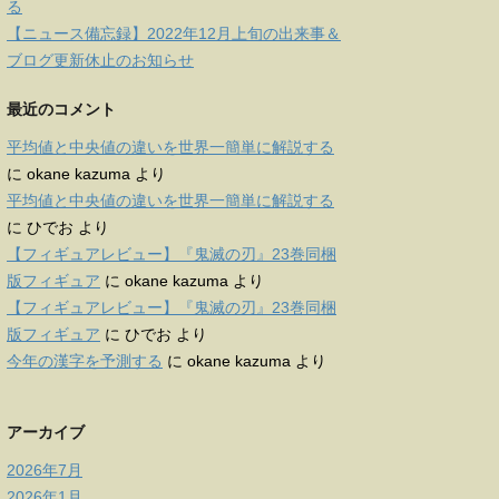
る
【ニュース備忘録】2022年12月上旬の出来事＆
ブログ更新休止のお知らせ
最近のコメント
平均値と中央値の違いを世界一簡単に解説する
に
okane kazuma
より
平均値と中央値の違いを世界一簡単に解説する
に
ひでお
より
【フィギュアレビュー】『鬼滅の刃』23巻同梱
版フィギュア
に
okane kazuma
より
【フィギュアレビュー】『鬼滅の刃』23巻同梱
版フィギュア
に
ひでお
より
今年の漢字を予測する
に
okane kazuma
より
アーカイブ
2026年7月
2026年1月