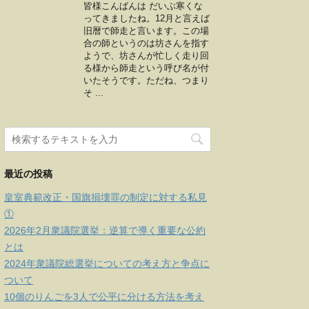
皆様こんばんは だいぶ寒くな
ってきましたね。12月と言えば
旧暦で師走と言います。この場
合の師というのは坊さんを指す
ようで、坊さんが忙しく走り回
る様から師走という呼び名が付
いたそうです。ただね、つまり
そ ...
最近の投稿
皇室典範改正・国旗損壊罪の制定に対する私見
①
2026年2月衆議院選挙：逆算で導く重要な公約
とは
2024年衆議院総選挙についての考え方と争点に
ついて
10個のりんごを3人で公平に分ける方法を考え