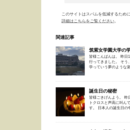
このサイトはスパムを低減するために A
詳細はこちらをご覧ください
。
関連記事
筑紫女学園大学の
皆様こんばんは。 昨日
行ってきました。 そう
学っていう夢のような楽園
誕生日の秘密
皆様ごきげんよう。 昨
トクロスと声高に叫ん
す。 日本人の誕生日の中