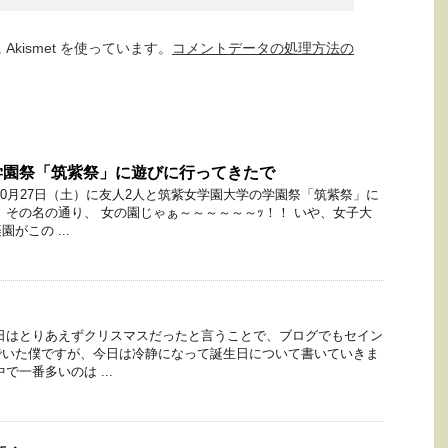
kismet を使っています。
コメントデータの処理方法の
学園祭「筑紫祭」に遊びに行ってきたで
10月27日（土）に友人2人と筑紫女学園大学の学園祭「筑紫祭」に
、その名の通り、 女の園じゃぁ～～～～～～ｯ！！ いや、女子大
がこの ...
日はとりあえずクリスマスだったと言うことで、ブログでもセイン
でいた僕ですが、今日は冷静になって誕生日について書いていきま
で一番多いのは ...