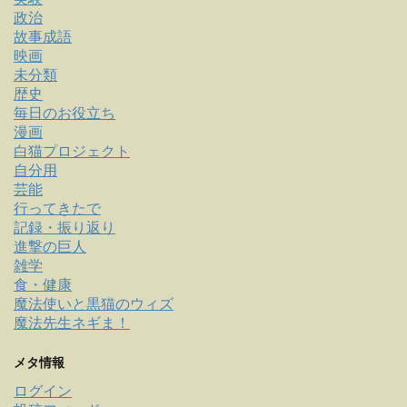
政治
故事成語
映画
未分類
歴史
毎日のお役立ち
漫画
白猫プロジェクト
自分用
芸能
行ってきたで
記録・振り返り
進撃の巨人
雑学
食・健康
魔法使いと黒猫のウィズ
魔法先生ネギま！
メタ情報
ログイン