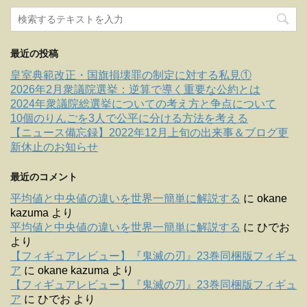
最近の投稿
皇室典範改正・国旗損壊罪の制定に対する私見①
2026年2月衆議院選挙：逆算で導く重要な公約とは
2024年衆議院総選挙についての考え方と争点について
10個のりんごを3人で公平に分ける方法を考える
【ニュース備忘録】2022年12月上旬の出来事＆ブログ更
新休止のお知らせ
最近のコメント
平均値と中央値の違いを世界一簡単に解説する
に
okane
kazuma
より
平均値と中央値の違いを世界一簡単に解説する
に
ひでお
より
【フィギュアレビュー】『鬼滅の刃』23巻同梱版フィギュ
ア
に
okane kazuma
より
【フィギュアレビュー】『鬼滅の刃』23巻同梱版フィギュ
ア
に
ひでお
より