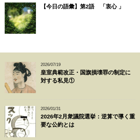
【今日の語彙】第2語 「衷心 」
2026/07/19
皇室典範改正・国旗損壊罪の制定に
対する私見①
2026/01/31
2026年2月衆議院選挙：逆算で導く重
要な公約とは