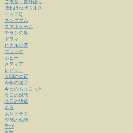
ご挨拶・自分語り
ほねほねザウルス
イッテQ
キングダム
スマホゲーム
チラシの裏
ドラマ
ヒカルの碁
ブラック
ホビー
メディア
レビュー
人間の本質
今年の漢字
今日のちょこっと
今日の対話
今日の語彙
名言
大河ドラマ
季節のお話
学び
実験