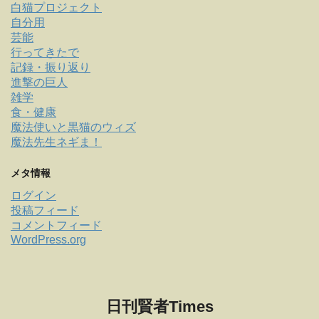
白猫プロジェクト
自分用
芸能
行ってきたで
記録・振り返り
進撃の巨人
雑学
食・健康
魔法使いと黒猫のウィズ
魔法先生ネギま！
メタ情報
ログイン
投稿フィード
コメントフィード
WordPress.org
日刊賢者Times