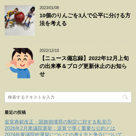
2023/01/08
10個のりんごを3人で公平に分ける方
法を考える
2022/12/10
【ニュース備忘録】2022年12月上旬
の出来事＆ブログ更新休止のお知ら
せ
最近の投稿
皇室典範改正・国旗損壊罪の制定に対する私見①
2026年2月衆議院選挙：逆算で導く重要な公約とは
2024年衆議院総選挙についての考え方と争点について