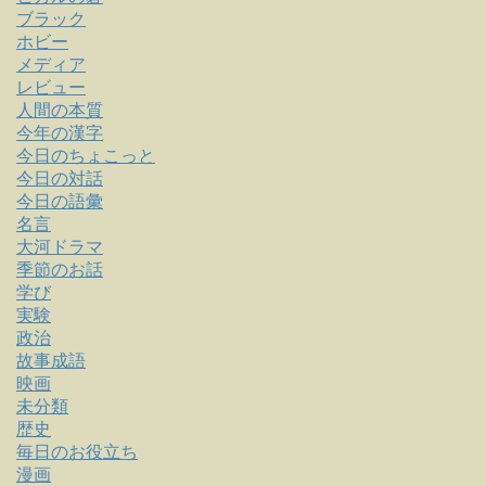
ブラック
ホビー
メディア
レビュー
人間の本質
今年の漢字
今日のちょこっと
今日の対話
今日の語彙
名言
大河ドラマ
季節のお話
学び
実験
政治
故事成語
映画
未分類
歴史
毎日のお役立ち
漫画