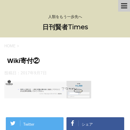
人類をもう一歩先へ
日刊賢者Times
HOME
>
Wiki寄付②
投稿日：
2017年9月7日
Twitter
シェア