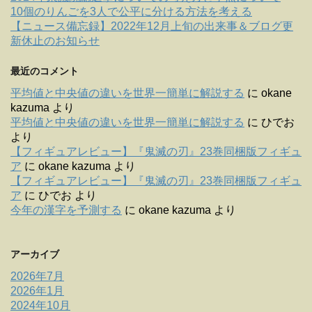
10個のりんごを3人で公平に分ける方法を考える
【ニュース備忘録】2022年12月上旬の出来事＆ブログ更
新休止のお知らせ
最近のコメント
平均値と中央値の違いを世界一簡単に解説する
に
okane
kazuma
より
平均値と中央値の違いを世界一簡単に解説する
に
ひでお
より
【フィギュアレビュー】『鬼滅の刃』23巻同梱版フィギュ
ア
に
okane kazuma
より
【フィギュアレビュー】『鬼滅の刃』23巻同梱版フィギュ
ア
に
ひでお
より
今年の漢字を予測する
に
okane kazuma
より
アーカイブ
2026年7月
2026年1月
2024年10月