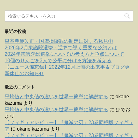
最近の投稿
皇室典範改正・国旗損壊罪の制定に対する私見①
2026年2月衆議院選挙：逆算で導く重要な公約とは
2024年衆議院総選挙についての考え方と争点について
10個のりんごを3人で公平に分ける方法を考える
【ニュース備忘録】2022年12月上旬の出来事＆ブログ更
新休止のお知らせ
最近のコメント
平均値と中央値の違いを世界一簡単に解説する
に
okane
kazuma
より
平均値と中央値の違いを世界一簡単に解説する
に
ひでお
より
【フィギュアレビュー】『鬼滅の刃』23巻同梱版フィギュ
ア
に
okane kazuma
より
【フィギュアレビュー】『鬼滅の刃』23巻同梱版フィギュ