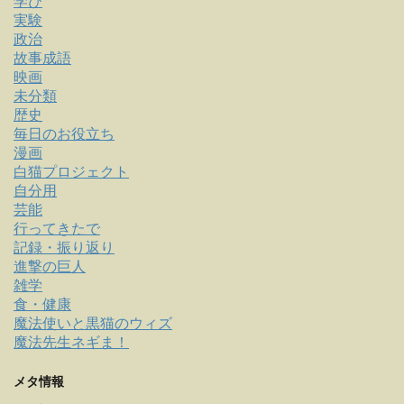
学び
実験
政治
故事成語
映画
未分類
歴史
毎日のお役立ち
漫画
白猫プロジェクト
自分用
芸能
行ってきたで
記録・振り返り
進撃の巨人
雑学
食・健康
魔法使いと黒猫のウィズ
魔法先生ネギま！
メタ情報