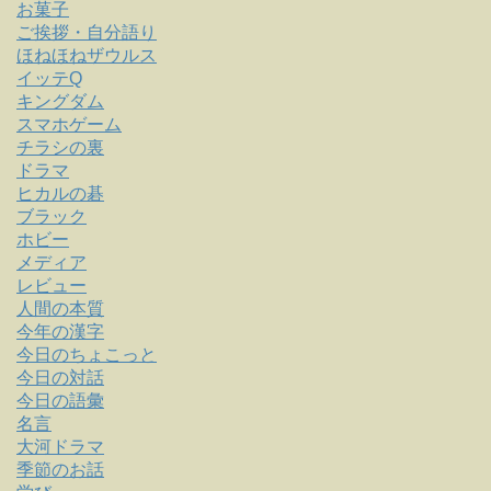
お菓子
ご挨拶・自分語り
ほねほねザウルス
イッテQ
キングダム
スマホゲーム
チラシの裏
ドラマ
ヒカルの碁
ブラック
ホビー
メディア
レビュー
人間の本質
今年の漢字
今日のちょこっと
今日の対話
今日の語彙
名言
大河ドラマ
季節のお話