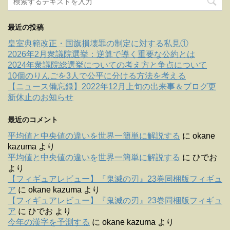
最近の投稿
皇室典範改正・国旗損壊罪の制定に対する私見①
2026年2月衆議院選挙：逆算で導く重要な公約とは
2024年衆議院総選挙についての考え方と争点について
10個のりんごを3人で公平に分ける方法を考える
【ニュース備忘録】2022年12月上旬の出来事＆ブログ更
新休止のお知らせ
最近のコメント
平均値と中央値の違いを世界一簡単に解説する
に
okane
kazuma
より
平均値と中央値の違いを世界一簡単に解説する
に
ひでお
より
【フィギュアレビュー】『鬼滅の刃』23巻同梱版フィギュ
ア
に
okane kazuma
より
【フィギュアレビュー】『鬼滅の刃』23巻同梱版フィギュ
ア
に
ひでお
より
今年の漢字を予測する
に
okane kazuma
より