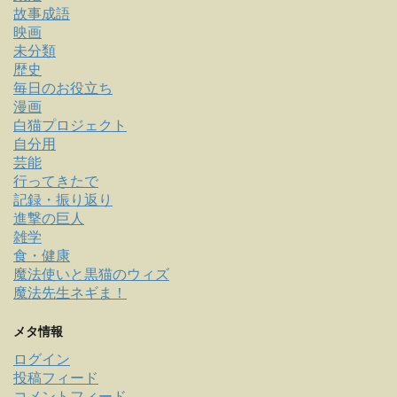
故事成語
映画
未分類
歴史
毎日のお役立ち
漫画
白猫プロジェクト
自分用
芸能
行ってきたで
記録・振り返り
進撃の巨人
雑学
食・健康
魔法使いと黒猫のウィズ
魔法先生ネギま！
メタ情報
ログイン
投稿フィード
コメントフィード