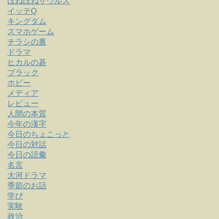
ほねほねザウルス
イッテQ
キングダム
スマホゲーム
チラシの裏
ドラマ
ヒカルの碁
ブラック
ホビー
メディア
レビュー
人間の本質
今年の漢字
今日のちょこっと
今日の対話
今日の語彙
名言
大河ドラマ
季節のお話
学び
実験
政治