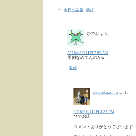
-
今日の語彙
,
学び
ひでお
より:
2018年8月11日 7:59 AM
用例なめてんのかw
返信
okanekazuma
より:
2018年8月12日 3:27 PM
ひでお氏
コメントありがとうございます