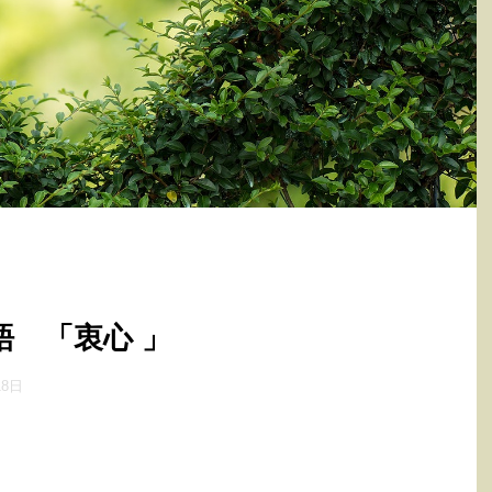
語 「衷心 」
18日