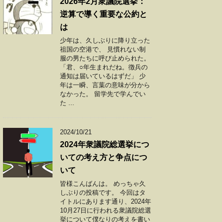
2026年2月衆議院選挙：
逆算で導く重要な公約と
は
少年は、久しぶりに降り立った
祖国の空港で、 見慣れない制
服の男たちに呼び止められた。
「君、○年生まれだね。徴兵の
通知は届いているはずだ」 少
年は一瞬、言葉の意味が分から
なかった。 留学先で学んでい
た ...
2024/10/21
2024年衆議院総選挙につ
いての考え方と争点につ
いて
皆様こんばんは。 めっちゃ久
しぶりの投稿です。 今回はタ
イトルにあります通り、2024年
10月27日に行われる衆議院総選
挙について僕なりの考えを書い