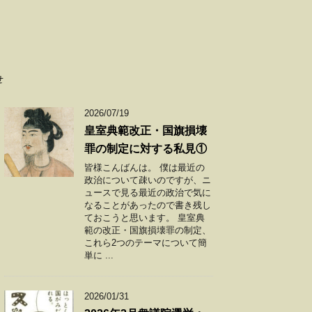
せ
2026/07/19
皇室典範改正・国旗損壊
罪の制定に対する私見①
皆様こんばんは。 僕は最近の
政治について疎いのですが、ニ
ュースで見る最近の政治で気に
なることがあったので書き残し
ておこうと思います。 皇室典
範の改正・国旗損壊罪の制定、
これら2つのテーマについて簡
単に ...
2026/01/31