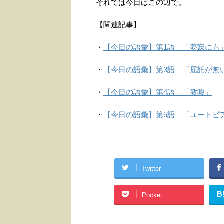
それでは今日はこの辺で。
【関連記事】
・
【今日の語彙】第1語 「夢寐にも
・
【今日の語彙】第3語 「屈託が無
・
【今日の語彙】第4語 「教唆」
・
【今日の語彙】第5語 「ユートピ
Twitter
B
Pocket