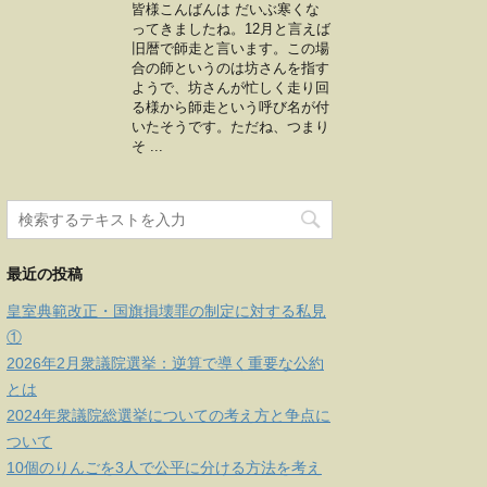
皆様こんばんは だいぶ寒くな
ってきましたね。12月と言えば
旧暦で師走と言います。この場
合の師というのは坊さんを指す
ようで、坊さんが忙しく走り回
る様から師走という呼び名が付
いたそうです。ただね、つまり
そ ...
最近の投稿
皇室典範改正・国旗損壊罪の制定に対する私見
①
2026年2月衆議院選挙：逆算で導く重要な公約
とは
2024年衆議院総選挙についての考え方と争点に
ついて
10個のりんごを3人で公平に分ける方法を考え