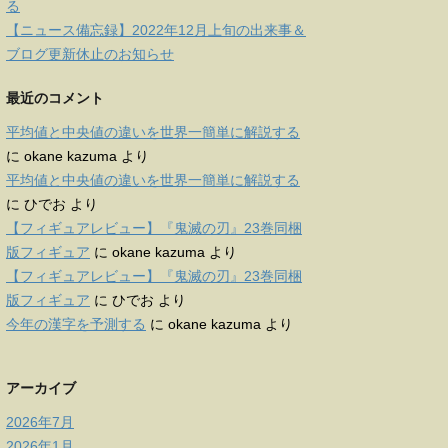
る
【ニュース備忘録】2022年12月上旬の出来事＆
ブログ更新休止のお知らせ
最近のコメント
平均値と中央値の違いを世界一簡単に解説する
に
okane kazuma
より
平均値と中央値の違いを世界一簡単に解説する
に
ひでお
より
【フィギュアレビュー】『鬼滅の刃』23巻同梱
版フィギュア
に
okane kazuma
より
【フィギュアレビュー】『鬼滅の刃』23巻同梱
版フィギュア
に
ひでお
より
今年の漢字を予測する
に
okane kazuma
より
アーカイブ
2026年7月
2026年1月