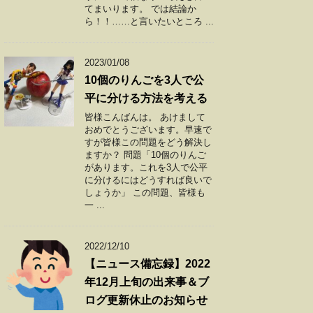
てまいります。 では結論か
ら！！……と言いたいところ ...
2023/01/08
10個のりんごを3人で公
平に分ける方法を考える
皆様こんばんは。 あけまして
おめでとうございます。早速で
すが皆様この問題をどう解決し
ますか？ 問題「10個のりんご
があります。これを3人で公平
に分けるにはどうすれば良いで
しょうか」 この問題、皆様も
一 ...
2022/12/10
【ニュース備忘録】2022
年12月上旬の出来事＆ブ
ログ更新休止のお知らせ