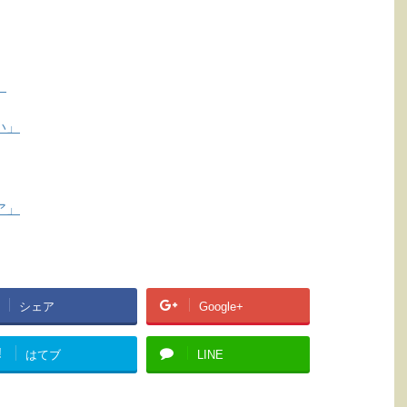
」
い」
ア」
シェア
Google+
!
はてブ
LINE