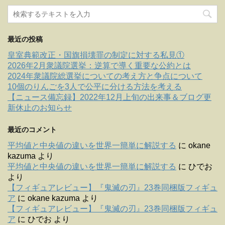
最近の投稿
皇室典範改正・国旗損壊罪の制定に対する私見①
2026年2月衆議院選挙：逆算で導く重要な公約とは
2024年衆議院総選挙についての考え方と争点について
10個のりんごを3人で公平に分ける方法を考える
【ニュース備忘録】2022年12月上旬の出来事＆ブログ更
新休止のお知らせ
最近のコメント
平均値と中央値の違いを世界一簡単に解説する
に
okane
kazuma
より
平均値と中央値の違いを世界一簡単に解説する
に
ひでお
より
【フィギュアレビュー】『鬼滅の刃』23巻同梱版フィギュ
ア
に
okane kazuma
より
【フィギュアレビュー】『鬼滅の刃』23巻同梱版フィギュ
ア
に
ひでお
より