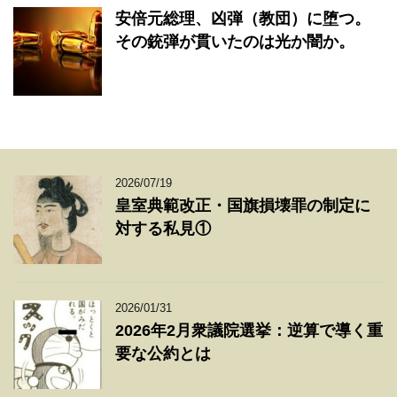
安倍元総理、凶弾（教団）に堕つ。
その銃弾が貫いたのは光か闇か。
2026/07/19
皇室典範改正・国旗損壊罪の制定に
対する私見①
2026/01/31
2026年2月衆議院選挙：逆算で導く重
要な公約とは