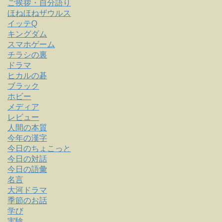
ご挨拶・自分語り
ほねほねザウルス
イッテQ
キングダム
スマホゲーム
チラシの裏
ドラマ
ヒカルの碁
ブラック
ホビー
メディア
レビュー
人間の本質
今年の漢字
今日のちょこっと
今日の対話
今日の語彙
名言
大河ドラマ
季節のお話
学び
実験