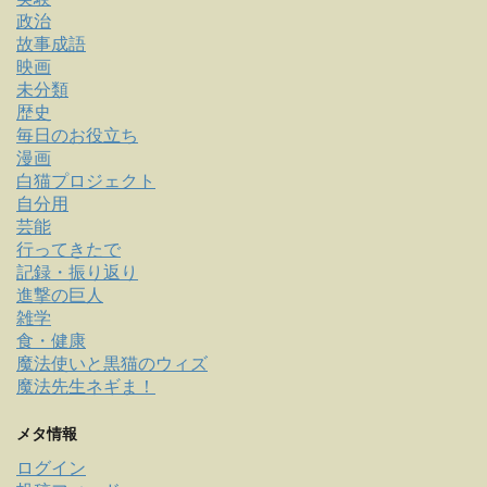
政治
故事成語
映画
未分類
歴史
毎日のお役立ち
漫画
白猫プロジェクト
自分用
芸能
行ってきたで
記録・振り返り
進撃の巨人
雑学
食・健康
魔法使いと黒猫のウィズ
魔法先生ネギま！
メタ情報
ログイン