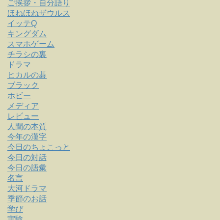
ご挨拶・自分語り
ほねほねザウルス
イッテQ
キングダム
スマホゲーム
チラシの裏
ドラマ
ヒカルの碁
ブラック
ホビー
メディア
レビュー
人間の本質
今年の漢字
今日のちょこっと
今日の対話
今日の語彙
名言
大河ドラマ
季節のお話
学び
実験