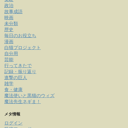
政治
故事成語
映画
未分類
歴史
毎日のお役立ち
漫画
白猫プロジェクト
自分用
芸能
行ってきたで
記録・振り返り
進撃の巨人
雑学
食・健康
魔法使いと黒猫のウィズ
魔法先生ネギま！
メタ情報
ログイン