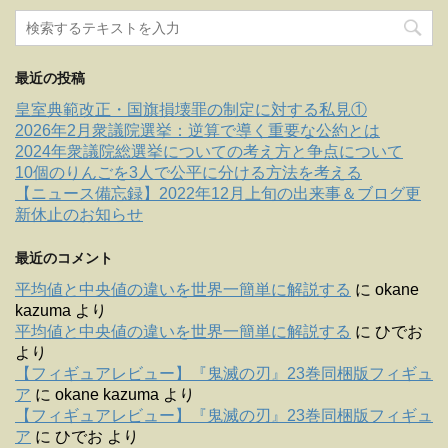
最近の投稿
皇室典範改正・国旗損壊罪の制定に対する私見①
2026年2月衆議院選挙：逆算で導く重要な公約とは
2024年衆議院総選挙についての考え方と争点について
10個のりんごを3人で公平に分ける方法を考える
【ニュース備忘録】2022年12月上旬の出来事＆ブログ更
新休止のお知らせ
最近のコメント
平均値と中央値の違いを世界一簡単に解説する
に
okane
kazuma
より
平均値と中央値の違いを世界一簡単に解説する
に
ひでお
より
【フィギュアレビュー】『鬼滅の刃』23巻同梱版フィギュ
ア
に
okane kazuma
より
【フィギュアレビュー】『鬼滅の刃』23巻同梱版フィギュ
ア
に
ひでお
より