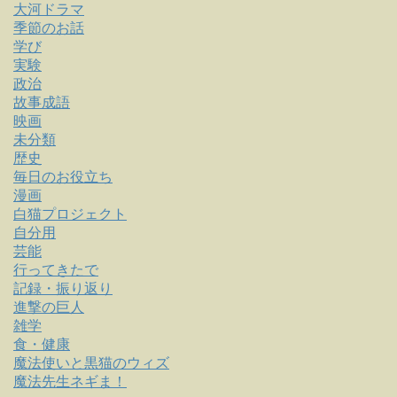
大河ドラマ
季節のお話
学び
実験
政治
故事成語
映画
未分類
歴史
毎日のお役立ち
漫画
白猫プロジェクト
自分用
芸能
行ってきたで
記録・振り返り
進撃の巨人
雑学
食・健康
魔法使いと黒猫のウィズ
魔法先生ネギま！