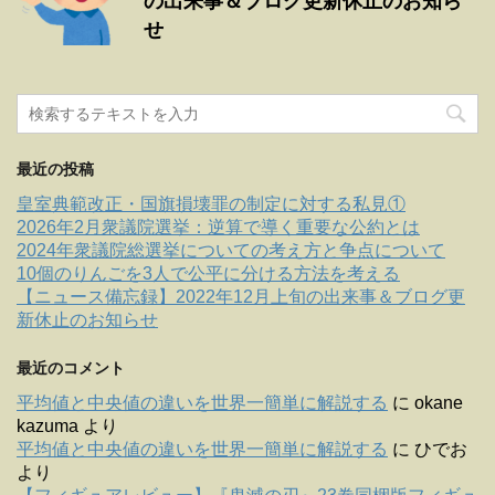
の出来事＆ブログ更新休止のお知ら
せ
最近の投稿
皇室典範改正・国旗損壊罪の制定に対する私見①
2026年2月衆議院選挙：逆算で導く重要な公約とは
2024年衆議院総選挙についての考え方と争点について
10個のりんごを3人で公平に分ける方法を考える
【ニュース備忘録】2022年12月上旬の出来事＆ブログ更
新休止のお知らせ
最近のコメント
平均値と中央値の違いを世界一簡単に解説する
に
okane
kazuma
より
平均値と中央値の違いを世界一簡単に解説する
に
ひでお
より