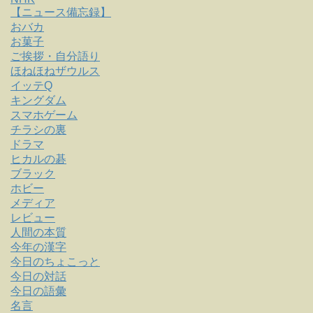
【ニュース備忘録】
おバカ
お菓子
ご挨拶・自分語り
ほねほねザウルス
イッテQ
キングダム
スマホゲーム
チラシの裏
ドラマ
ヒカルの碁
ブラック
ホビー
メディア
レビュー
人間の本質
今年の漢字
今日のちょこっと
今日の対話
今日の語彙
名言